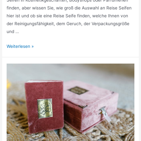
Seifen in Kosmetikgeschäften, Bodyshops oder Parfümerien
finden, aber wissen Sie, wie groß die Auswahl an Reise Seifen
hier ist und ob sie eine Reise Seife finden, welche Ihnen von
der Reinigungsfähigkeit, dem Geruch, der Verpackungsgröße
und …
Reise
Weiterlesen »
Seifen