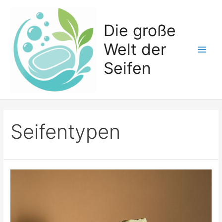
Zum
Inhalt
Die große
springen
Welt der
Main
Seifen
Men
Seifentypen