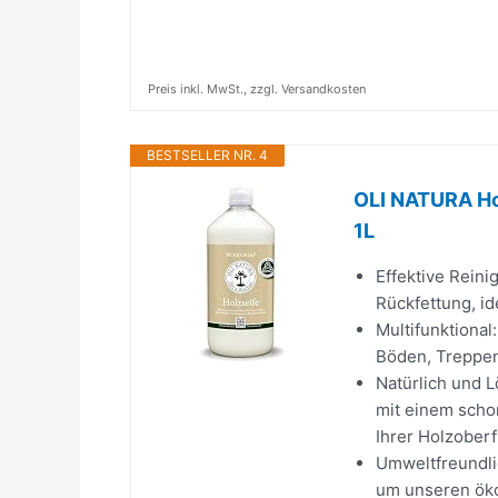
Preis inkl. MwSt., zzgl. Versandkosten
BESTSELLER NR. 4
OLI NATURA Hol
1L
Effektive Reini
Rückfettung, id
Multifunktional
Böden, Treppe
Natürlich und L
mit einem scho
Ihrer Holzoberf
Umweltfreundlic
um unseren öko