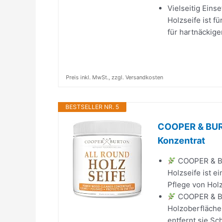
Vielseitig Eins
Holzseife ist f
für hartnäckige
Preis inkl. MwSt., zzgl. Versandkosten
BESTSELLER NR. 5
COOPER & BURT
Konzentrat
COOPER & BU
Holzseife ist e
Pflege von Holz
COOPER & BU
Holzoberfläche
entfernt sie Sc