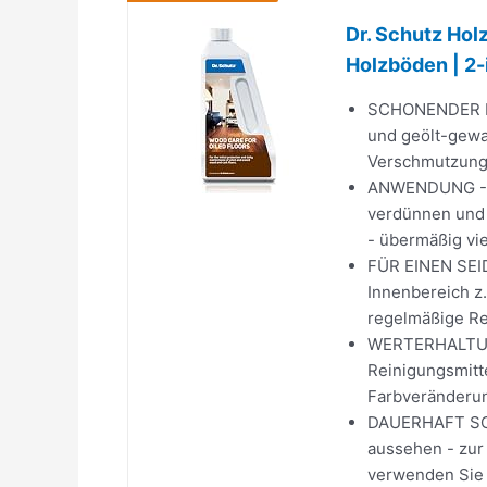
Dr. Schutz Holz
Holzböden | 2-
SCHONENDER HO
und geölt-gewa
Verschmutzunge
ANWENDUNG - Un
verdünnen und 
- übermäßig vi
FÜR EINEN SEI
Innenbereich z.
regelmäßige Rei
WERTERHALTUN
Reinigungsmitte
Farbveränderun
DAUERHAFT SCHÖ
aussehen - zur
verwenden Sie 