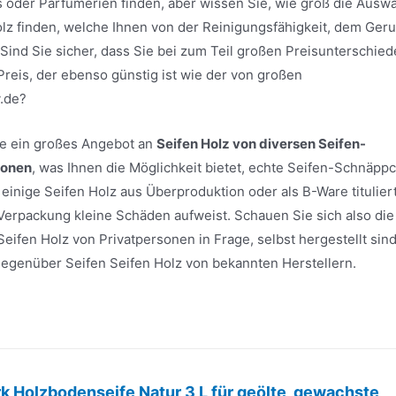
 oder Parfümerien finden, aber wissen Sie, wie groß die Ausw
Holz finden, welche Ihnen von der Reinigungsfähigkeit, dem Geru
ind Sie sicher, dass Sie bei zum Teil großen Preisunterschie
Preis, der ebenso günstig ist wie der von großen
.de?
ite ein großes Angebot an
Seifen Holz von diversen Seifen-
sonen
, was Ihnen die Möglichkeit bietet, echte Seifen-Schnäpp
inige Seifen Holz aus Überproduktion oder als B-Ware titulier
 Verpackung kleine Schäden aufweist. Schauen Sie sich also die
eifen Holz von Privatpersonen in Frage, selbst hergestellt sind
e gegenüber Seifen Seifen Holz von bekannten Herstellern.
Holzbodenseife Natur 3 L für geölte, gewachste