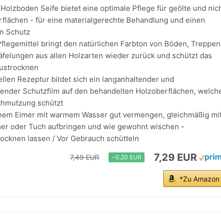
olzboden Seife bietet eine optimale Pflege für geölte und nic
rflächen - für eine materialgerechte Behandlung und einen
n Schutz
flegemittel bringt den natürlichen Farbton von Böden, Treppen
äfelungen aus allen Holzarten wieder zurück und schützt das
ustrocknen
llen Rezeptur bildet sich ein langanhaltender und
nder Schutzfilm auf den behandelten Holzoberflächen, welch
chmutzung schützt
einem Eimer mit warmem Wasser gut vermengen, gleichmäßig mi
r oder Tuch aufbringen und wie gewohnt wischen -
rocknen lassen / Vor Gebrauch schütteln
7,29 EUR
7,49 EUR
−0,20 EUR
*Zu Amazon