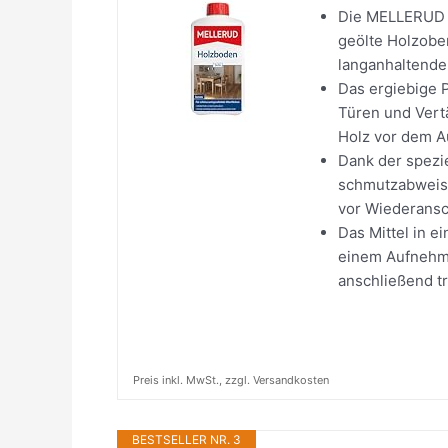
Die MELLERUD H
geölte Holzobe
langanhaltende
Das ergiebige P
Türen und Vert
Holz vor dem A
Dank der spezie
schmutzabweise
vor Wiederans
Das Mittel in 
einem Aufnehme
anschließend t
Preis inkl. MwSt., zzgl. Versandkosten
BESTSELLER NR. 3