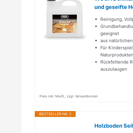
und geseifte 
Reinigung, Voll
Grundbehandlun
geeignet
aus natürlichen
Für Kinderspie
Naturprodukten
Rückfettende R
auszulaugen
Preis inkl. MwSt., zzgl. Versandkosten
BESTSELLER NR. 2
Holzboden Seife