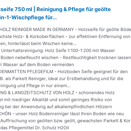
seife 750 ml | Reinigung & Pflege für geölte
in-1-Wischpflege für...
LZ REINIGER MADE IN GERMANY - Holzseife für geölte Böd
chste Holz- & Korkoberflächen - zur effektiven Entfernung von
n, hinterlässt beim Wischen keine...
terhaltsreinigung: Holz Seife 1:100-1:200 mit Wasser
Boden nebelfeucht wischen - Restfeuchtigkeit trocknen lassen
el Wasser auf dem Boden vermeiden
DENMATTEN PFLEGEFILM - Holzboden Seife geeignet für den
B. als Parkett Reiniger, ideal zur Erstbehandlung und für die
nigung und Pflege in nur einem...
G & LANGZEITSCHUTZ VON HOLZ - schonendes Holz
l mit niedriger Alkalität und somit geringes Risiko von
g bei der Anwendung auf alkaliempfindlichen Hölzern
N - unser Holz Bodenreiniger lässt Ihren Boden wie neu
 Auffrischung von geölten bzw. geölt, gewachsten Parkett & Kor
das Pflegemittel Dr. Schutz H2Oil