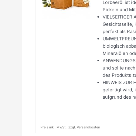
Lorbeeröl ist i
Pickeln und Mit
VIELSEITIGER A
Gesichtsseife, 
perfekt als Ras
UMWELTFREUNDLI
biologisch abb
Mineralölen oder
ANWENDUNGSHIN
und sollte nac
des Produkts zu
HINWEIS ZUR HA
gefertigt wird,
aufgrund des n
Preis inkl. MwSt., zzgl. Versandkosten