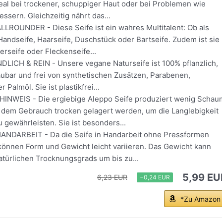
deal bei trockener, schuppiger Haut oder bei Problemen wie
essern. Gleichzeitig nährt das...
LLROUNDER - Diese Seife ist ein wahres Multitalent: Ob als
Handseife, Haarseife, Duschstück oder Bartseife. Zudem ist sie
ierseife oder Fleckenseife...
CH & REIN - Unsere vegane Naturseife ist 100% pflanzlich,
aubar und frei von synthetischen Zusätzen, Parabenen,
 Palmöl. Sie ist plastikfrei...
WEIS - Die ergiebige Aleppo Seife produziert wenig Schau
h dem Gebrauch trocken gelagert werden, um die Langlebigkeit
 gewährleisten. Sie ist besonders...
NDARBEIT - Da die Seife in Handarbeit ohne Pressformen
 können Form und Gewicht leicht variieren. Das Gewicht kann
atürlichen Trocknungsgrads um bis zu...
5,99 EU
6,23 EUR
−0,24 EUR
*Zu Amazon