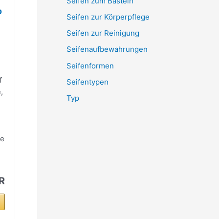
Seifen zum Basteln
o
Seifen zur Körperpflege
Seifen zur Reinigung
Seifenaufbewahrungen
Seifenformen
f
Seifentypen
,
Typ
te
R