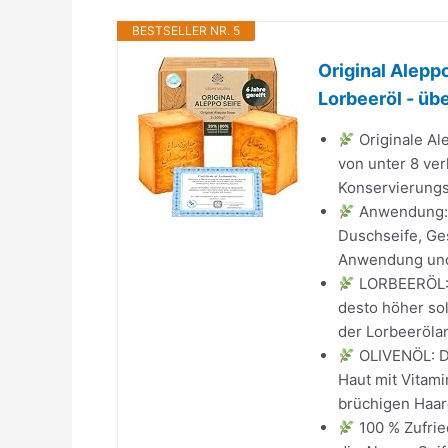
BESTSELLER NR. 5
Original Alepp
Lorbeeröl - übe
Originale Ale
von unter 8 verl
Konservierungss
Anwendung: V
Duschseife, Ges
Anwendung und
LORBEERÖL: I
desto höher sol
der Lorbeerölant
OLIVENÖL: Die
Haut mit Vitami
brüchigen Haare
100 % Zufrie