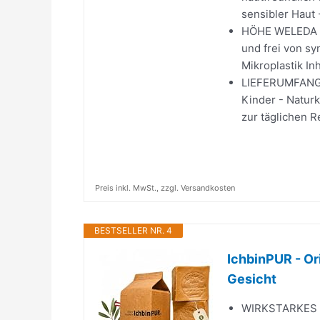
sensibler Haut 
HÖHE WELEDA QU
und frei von sy
Mikroplastik In
LIEFERUMFANG: 
Kinder - Natur
zur täglichen R
Preis inkl. MwSt., zzgl. Versandkosten
BESTSELLER NR. 4
IchbinPUR - Or
Gesicht
WIRKSTARKES L