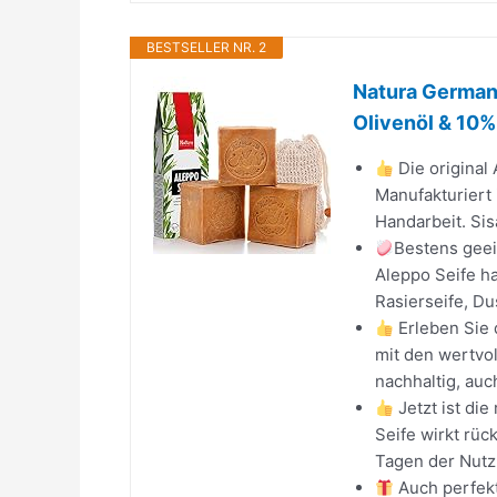
BESTSELLER NR. 2
Natura Germani
Olivenöl & 10% 
Die original
Manufakturiert 
Handarbeit. Sis
Bestens geei
Aleppo Seife ha
Rasierseife, Du
Erleben Sie 
mit den wertvol
nachhaltig, auch
Jetzt ist die
Seife wirkt rüc
Tagen der Nutz
Auch perfekt