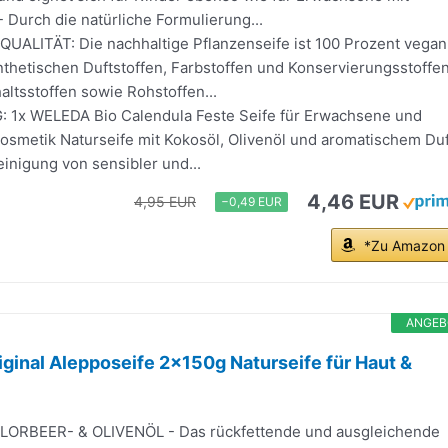
- Durch die natürliche Formulierung...
ALITÄT: Die nachhaltige Pflanzenseife ist 100 Prozent vegan
nthetischen Duftstoffen, Farbstoffen und Konservierungsstoffen
haltsstoffen sowie Rohstoffen...
1x WELEDA Bio Calendula Feste Seife für Erwachsene und
kosmetik Naturseife mit Kokosöl, Olivenöl und aromatischem Duf
einigung von sensibler und...
4,46 EUR
4,95 EUR
−0,49 EUR
*Zu Amazon
ANGEB
iginal Alepposeife 2x150g Naturseife für Haut &
ORBEER- & OLIVENÖL - Das rückfettende und ausgleichende