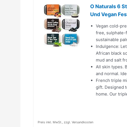
O Naturals 6 S
Und Vegan Fest
Vegan cold-pres
free, sulphate-
sustainable pal
Indulgence: Let
African black s
mud and salt fr
All skin types. B
and normal. Ide
French triple m
gift. Designed 
home. Our tripl
Preis inkl. MwSt., zzgl. Versandkosten