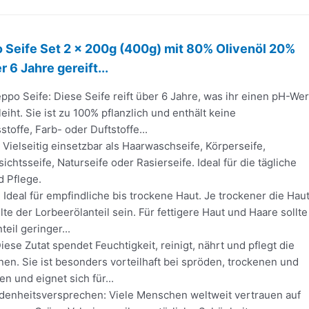
o Seife Set 2 x 200g (400g) mit 80% Olivenöl 20%
r 6 Jahre gereift...
ppo Seife: Diese Seife reift über 6 Jahre, was ihr einen pH-Wer
eiht. Sie ist zu 100% pflanzlich und enthält keine
toffe, Farb- oder Duftstoffe...
ielseitig einsetzbar als Haarwaschseife, Körperseife,
ichtsseife, Naturseife oder Rasierseife. Ideal für die tägliche
 Pflege.
deal für empfindliche bis trockene Haut. Je trockener die Haut
lte der Lorbeerölanteil sein. Für fettigere Haut und Haare sollte
eil geringer...
se Zutat spendet Feuchtigkeit, reinigt, nährt und pflegt die
nen. Sie ist besonders vorteilhaft bei spröden, trockenen und
n und eignet sich für...
denheitsversprechen: Viele Menschen weltweit vertrauen auf