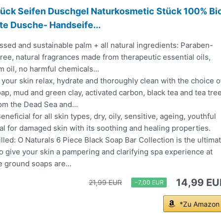
tück Seifen Duschgel Naturkosmetic Stück 100% Bi
e Dusche- Handseife...
sed and sustainable palm + all natural ingredients: Paraben-
free, natural fragrances made from therapeutic essential oils,
m oil, no harmful chemicals...
 your skin relax, hydrate and thoroughly clean with the choice o
oap, mud and green clay, activated carbon, black tea and tea tree
om the Dead Sea and...
eneficial for all skin types, dry, oily, sensitive, ageing, youthful
al for damaged skin with its soothing and healing properties.
illed: O Naturals 6 Piece Black Soap Bar Collection is the ultima
to give your skin a pampering and clarifying spa experience at
e ground soaps are...
14,99 EU
21,99 EUR
−7,00 EUR
*Zu Amazon