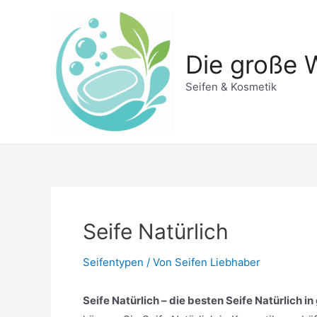
Zum
Inhalt
springen
Die große W
Seifen & Kosmetik
Seife Natürlich
Seifentypen
/ Von
Seifen Liebhaber
Seife Natürlich – die besten Seife Natürlich i