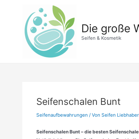
Zum
Inhalt
springen
Die große W
Seifen & Kosmetik
Seifenschalen Bunt
Seifenaufbewahrungen
/ Von
Seifen Liebhaber
Seifenschalen Bunt – die besten Seifenschalen