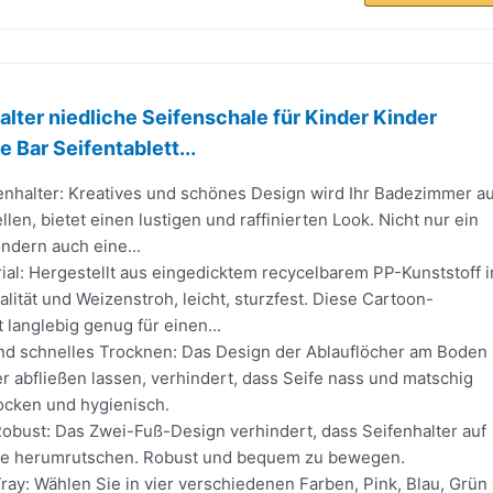
alter niedliche Seifenschale für Kinder Kinder
 Bar Seifentablett...
fenhalter: Kreatives und schönes Design wird Ihr Badezimmer au
llen, bietet einen lustigen und raffinierten Look. Nicht nur ein
ondern auch eine...
al: Hergestellt aus eingedicktem recycelbarem PP-Kunststoff i
lität und Weizenstroh, leicht, sturzfest. Diese Cartoon-
t langlebig genug für einen...
nd schnelles Trocknen: Das Design der Ablauflöcher am Boden
 abfließen lassen, verhindert, dass Seife nass und matschig
trocken und hygienisch.
Robust: Das Zwei-Fuß-Design verhindert, dass Seifenhalter auf
tte herumrutschen. Robust und bequem zu bewegen.
ay: Wählen Sie in vier verschiedenen Farben, Pink, Blau, Grün