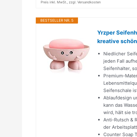
Preis inkl. MwSt., zzgl. Versandkosten
BESTSELLER NR. 5
Yrzper Seifenh
kreative schöne
Niedlicher Sei
jeden Fall aufhe
Seifenhalter, s
Premium-Materi
Lebensmittelqua
Seifenschale is
Ablaufdesign u
kann das Wasser
wird, hält sie 
Anti-Rutsch & 
der Arbeitspla
Counter Soap Tr