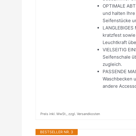
OPTIMALE ABTR
und halten Ihre
Seifenstücke u
LANGLEBIGES MA
kratzfest sowie
Leuchtkraft übe
VIELSEITIG EIN
Seifenschale üb
zugleich.
PASSENDE MAßE:
Waschbecken un
andere Accesso
Preis inkl. MwSt., zzgl. Versandkosten
BESTSELLER NR. 3