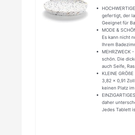
HOCHWERTIGES 
gefertigt, der l
Geeignet für B
MODE & SCHÖNHE
Es kann nicht n
Ihrem Badezimm
MEHRZWECK - Ex
schön. Die dick
auch Seife, Ra
KLEINE GRÖßE - 
3,82 x 0,91 Zol
keinen Platz im
EINZIGARTIGES 
daher untersch
Jedes Tablett is