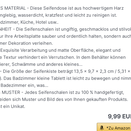
MATERIAL - Diese Seifendose ist aus hochwertigem Harz
anglebig, wasserdicht, kratzfest und leicht zu reinigen ist.
adzimmer, Küche, Hotel usw..
IT - Die Seifenschalen ist ungiftig, geschmacklos und stilvol
ur Ihre Arbeitsplatte sauber und ordentlich halten, sondern auc
er Dekoration verleihen.
quisite Verarbeitung und matte Oberfläche, elegant und
e Textur verhindert ein Verrutschen. In dem Behälter können
sierer, Schwämme und anderes kleines...
Die Größe der Seifenkiste beträgt 13,5 x 9,7 x 2,3 cm / 5,31 x
l). Das Badzimmer kleine Tablett ist leicht zu bewegen und nim
 Badezimmer ein, was...
MUSTER - Jedes Seifenschalen ist zu 100 % handgefertigt,
eiden sich Muster und Bild des von Ihnen gekauften Produkts.
t ein Unikat.
9,99 EU
*Zu Amazon