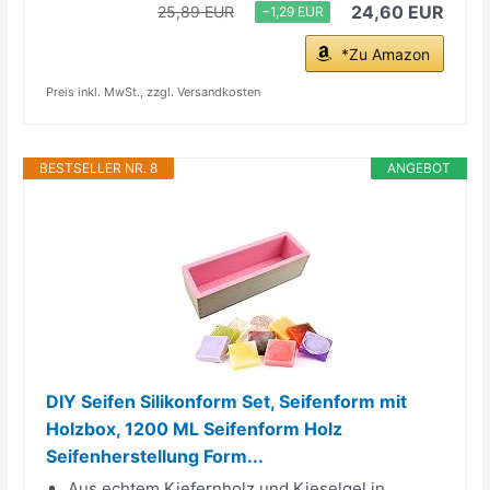
24,60 EUR
25,89 EUR
−1,29 EUR
*Zu Amazon
Preis inkl. MwSt., zzgl. Versandkosten
BESTSELLER NR. 8
ANGEBOT
DIY Seifen Silikonform Set, Seifenform mit
Holzbox, 1200 ML Seifenform Holz
Seifenherstellung Form...
Aus echtem Kiefernholz und Kieselgel in