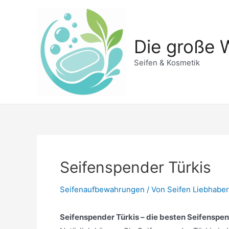
Zum
Inhalt
springen
Die große W
Seifen & Kosmetik
Seifenspender Türkis
Seifenaufbewahrungen
/ Von
Seifen Liebhaber
Seifenspender Türkis – die besten Seifenspend