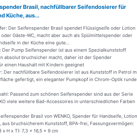
ender Brasil, nachfüllbarer Seifendosierer für
 Küche, aus...
fer: Der Seifenspender Brasil spendet Flüssigseife oder Lotion
oder Gäste-WC, macht aber auch als Spülmittelspender oder
dseife in der Küche eine gute...
: Der Pump Seifenspender ist aus einem Spezialkunststoff
ihn absolut bruchsicher macht, daher ist der Spender
ür einen Haushalt mit Kindern geeignet
: Der nachfüllbare Seifendosierer ist aus Kunststoff in Petrol m
fläche gefertigt, ein eleganter Pumpkopf in Chrom-Optik runde
swahl: Passend zum schönen Seifenspender sind aus der Serie
KO viele weitere Bad-Accessoires in unterschiedlichen Farben
Seifenspender Brasil von WENKO, Spender für Handseife, Lotio
l, aus bruchsicherem Kunststoff, BPA-frei, Fassungsvermögen:
 x H x T): 7,3 x 16,5 x 9 cm