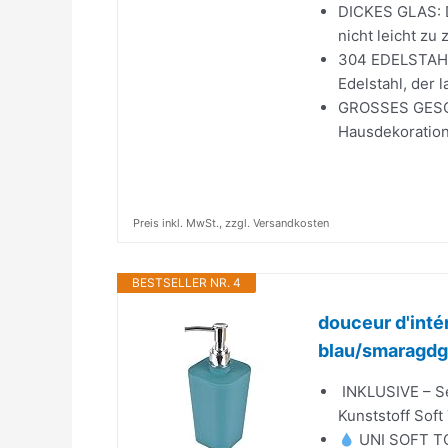
DICKES GLAS: D
nicht leicht zu 
304 EDELSTAHL
Edelstahl, der 
GROSSES GESCHE
Hausdekoration
Preis inkl. MwSt., zzgl. Versandkosten
BESTSELLER NR. 4
douceur d'intér
blau/smaragdgr
️ INKLUSIVE – S
Kunststoff Soft
UNI SOFT TO