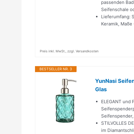
passenden Bad-
Seifenschale o
Lieferumfang: 
Keramik, Maße (
Preis inkl. MwSt., zzgl. Versandkosten
BESTSELLER NR. 3
YunNasi Seifen
Glas
ELEGANT und PR
Seifenspenderp
Seifenspender, 
STILVOLLES DESI
im Diamantschl