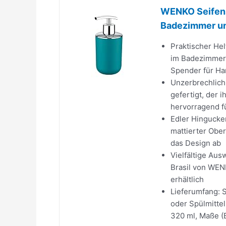
WENKO Seifensp
Badezimmer und
Praktischer Hel
im Badezimmer 
Spender für Han
Unzerbrechlich
gefertigt, der 
hervorragend f
Edler Hingucker
mattierter Ober
das Design ab
Vielfältige Au
Brasil von WEN
erhältlich
Lieferumfang: 
oder Spülmitte
320 ml, Maße (B