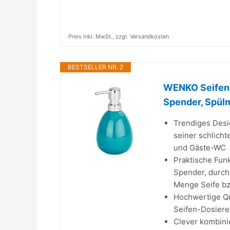
Preis inkl. MwSt., zzgl. Versandkosten
BESTSELLER NR. 2
WENKO Seifensp
Spender, Spülm
Trendiges Desig
seiner schlich
und Gäste-WC
Praktische Funk
Spender, durch
Menge Seife bz
Hochwertige Qua
Seifen-Dosierer
Clever kombini