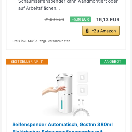
Schaumseifenspender kann wandmontiert oder
auf Arbeitsflächen...
16,13 EUR
21,99 EUR
−5,86 EUR
*Zu Amazon
Preis inkl. MwSt., zzgl. Versandkosten
BESTSELLER NR. 11
ANGEBOT
Seifenspender Automatisch, Gcstnn 380ml
Elektrischer Schaumseifenspender mit