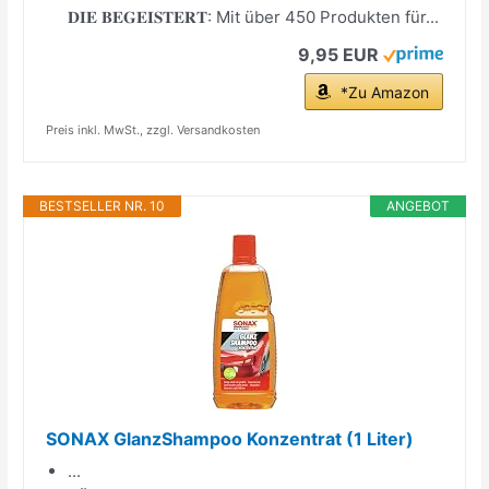
𝐃𝐈𝐄 𝐁𝐄𝐆𝐄𝐈𝐒𝐓𝐄𝐑𝐓: Mit über 450 Produkten für...
9,95 EUR
*Zu Amazon
Preis inkl. MwSt., zzgl. Versandkosten
BESTSELLER NR. 10
ANGEBOT
SONAX GlanzShampoo Konzentrat (1 Liter)
...