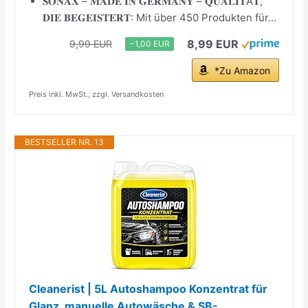
𝐒𝐎𝐍𝐀𝐗 – 𝐌𝐀𝐃𝐄 𝐈𝐍 𝐆𝐄𝐑𝐌𝐀𝐍𝐘 – 𝐐𝐔𝐀𝐋𝐈𝐓Ä𝐓,
𝐃𝐈𝐄 𝐁𝐄𝐆𝐄𝐈𝐒𝐓𝐄𝐑𝐓: Mit über 450 Produkten für...
8,99 EUR
9,99 EUR
−1,00 EUR
*Zu Amazon
Preis inkl. MwSt., zzgl. Versandkosten
BESTSELLER NR. 13
Cleanerist | 5L Autoshampoo Konzentrat für
Glanz, manuelle Autowäsche & SB-