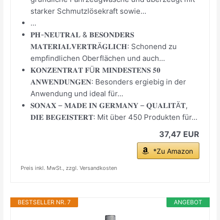
starker Schmutzlösekraft sowie...
...
𝐏𝐇-𝐍𝐄𝐔𝐓𝐑𝐀𝐋 & 𝐁𝐄𝐒𝐎𝐍𝐃𝐄𝐑𝐒
𝐌𝐀𝐓𝐄𝐑𝐈𝐀𝐋𝐕𝐄𝐑𝐓𝐑Ä𝐆𝐋𝐈𝐂𝐇: Schonend zu
empfindlichen Oberflächen und auch...
𝐊𝐎𝐍𝐙𝐄𝐍𝐓𝐑𝐀𝐓 𝐅Ü𝐑 𝐌𝐈𝐍𝐃𝐄𝐒𝐓𝐄𝐍𝐒 𝟓𝟎
𝐀𝐍𝐖𝐄𝐍𝐃𝐔𝐍𝐆𝐄𝐍: Besonders ergiebig in der
Anwendung und ideal für...
𝐒𝐎𝐍𝐀𝐗 – 𝐌𝐀𝐃𝐄 𝐈𝐍 𝐆𝐄𝐑𝐌𝐀𝐍𝐘 – 𝐐𝐔𝐀𝐋𝐈𝐓Ä𝐓,
𝐃𝐈𝐄 𝐁𝐄𝐆𝐄𝐈𝐒𝐓𝐄𝐑𝐓: Mit über 450 Produkten für...
37,47 EUR
*Zu Amazon
Preis inkl. MwSt., zzgl. Versandkosten
BESTSELLER NR. 7
ANGEBOT