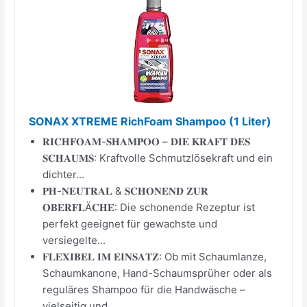
SONAX XTREME RichFoam Shampoo (1 Liter)
𝐑𝐈𝐂𝐇𝐅𝐎𝐀𝐌-𝐒𝐇𝐀𝐌𝐏𝐎𝐎 – 𝐃𝐈𝐄 𝐊𝐑𝐀𝐅𝐓 𝐃𝐄𝐒
𝐒𝐂𝐇𝐀𝐔𝐌𝐒: Kraftvolle Schmutzlösekraft und ein
dichter...
𝐏𝐇-𝐍𝐄𝐔𝐓𝐑𝐀𝐋 & 𝐒𝐂𝐇𝐎𝐍𝐄𝐍𝐃 𝐙𝐔𝐑
𝐎𝐁𝐄𝐑𝐅𝐋Ä𝐂𝐇𝐄: Die schonende Rezeptur ist
perfekt geeignet für gewachste und
versiegelte...
𝐅𝐋𝐄𝐗𝐈𝐁𝐄𝐋 𝐈𝐌 𝐄𝐈𝐍𝐒𝐀𝐓𝐙: Ob mit Schaumlanze,
Schaumkanone, Hand-Schaumsprüher oder als
reguläres Shampoo für die Handwäsche –
vielseitig und...