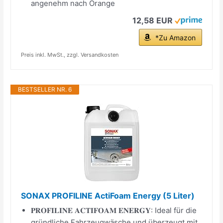
angenehm nach Orange
12,58 EUR
*Zu Amazon
Preis inkl. MwSt., zzgl. Versandkosten
BESTSELLER NR. 6
SONAX PROFILINE ActiFoam Energy (5 Liter)
𝐏𝐑𝐎𝐅𝐈𝐋𝐈𝐍𝐄 𝐀𝐂𝐓𝐈𝐅𝐎𝐀𝐌 𝐄𝐍𝐄𝐑𝐆𝐘: Ideal für die
gründliche Fahrzeugwäsche und überzeugt mit