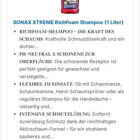
SONAX XTREME RichFoam Shampoo (1 Liter)
𝐑𝐈𝐂𝐇𝐅𝐎𝐀𝐌-𝐒𝐇𝐀𝐌𝐏𝐎𝐎 – 𝐃𝐈𝐄 𝐊𝐑𝐀𝐅𝐓 𝐃𝐄𝐒
𝐒𝐂𝐇𝐀𝐔𝐌𝐒: Kraftvolle Schmutzlösekraft und ein
dichter...
𝐏𝐇-𝐍𝐄𝐔𝐓𝐑𝐀𝐋 & 𝐒𝐂𝐇𝐎𝐍𝐄𝐍𝐃 𝐙𝐔𝐑
𝐎𝐁𝐄𝐑𝐅𝐋Ä𝐂𝐇𝐄: Die schonende Rezeptur ist
perfekt geeignet für gewachste und
versiegelte...
𝐅𝐋𝐄𝐗𝐈𝐁𝐄𝐋 𝐈𝐌 𝐄𝐈𝐍𝐒𝐀𝐓𝐙: Ob mit Schaumlanze,
Schaumkanone, Hand-Schaumsprüher oder als
reguläres Shampoo für die Handwäsche –
vielseitig und...
𝐈𝐍𝐓𝐄𝐍𝐒𝐈𝐕𝐄 𝐒𝐂𝐇𝐌𝐔𝐓𝐙𝐋Ö𝐒𝐔𝐍𝐆: Entfernt
zuverlässig Schmutz dank der reichhaltigen
Aktivschaum-Formel – für ein strahlend
sauberes und...