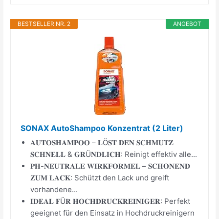
BESTSELLER NR. 2
ANGEBOT
SONAX AutoShampoo Konzentrat (2 Liter)
𝐀𝐔𝐓𝐎𝐒𝐇𝐀𝐌𝐏𝐎𝐎 – 𝐋Ö𝐒𝐓 𝐃𝐄𝐍 𝐒𝐂𝐇𝐌𝐔𝐓𝐙
𝐒𝐂𝐇𝐍𝐄𝐋𝐋 & 𝐆𝐑Ü𝐍𝐃𝐋𝐈𝐂𝐇: Reinigt effektiv alle...
𝐏𝐇-𝐍𝐄𝐔𝐓𝐑𝐀𝐋𝐄 𝐖𝐈𝐑𝐊𝐅𝐎𝐑𝐌𝐄𝐋 – 𝐒𝐂𝐇𝐎𝐍𝐄𝐍𝐃
𝐙𝐔𝐌 𝐋𝐀𝐂𝐊: Schützt den Lack und greift
vorhandene...
𝐈𝐃𝐄𝐀𝐋 𝐅Ü𝐑 𝐇𝐎𝐂𝐇𝐃𝐑𝐔𝐂𝐊𝐑𝐄𝐈𝐍𝐈𝐆𝐄𝐑: Perfekt
geeignet für den Einsatz in Hochdruckreinigern