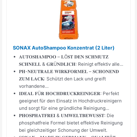
SONAX AutoShampoo Konzentrat (2 Liter)
𝐀𝐔𝐓𝐎𝐒𝐇𝐀𝐌𝐏𝐎𝐎 – 𝐋Ö𝐒𝐓 𝐃𝐄𝐍 𝐒𝐂𝐇𝐌𝐔𝐓𝐙
𝐒𝐂𝐇𝐍𝐄𝐋𝐋 & 𝐆𝐑Ü𝐍𝐃𝐋𝐈𝐂𝐇: Reinigt effektiv alle...
𝐏𝐇-𝐍𝐄𝐔𝐓𝐑𝐀𝐋𝐄 𝐖𝐈𝐑𝐊𝐅𝐎𝐑𝐌𝐄𝐋 – 𝐒𝐂𝐇𝐎𝐍𝐄𝐍𝐃
𝐙𝐔𝐌 𝐋𝐀𝐂𝐊: Schützt den Lack und greift
vorhandene...
𝐈𝐃𝐄𝐀𝐋 𝐅Ü𝐑 𝐇𝐎𝐂𝐇𝐃𝐑𝐔𝐂𝐊𝐑𝐄𝐈𝐍𝐈𝐆𝐄𝐑: Perfekt
geeignet für den Einsatz in Hochdruckreinigern
und sorgt für eine gründliche Reinigung...
𝐏𝐇𝐎𝐒𝐏𝐇𝐀𝐓𝐅𝐑𝐄𝐈 & 𝐔𝐌𝐖𝐄𝐋𝐓𝐁𝐄𝐖𝐔𝐒𝐒𝐓: Die
phosphatfreie Formel bietet effektive Reinigung
bei gleichzeitiger Schonung der Umwelt.