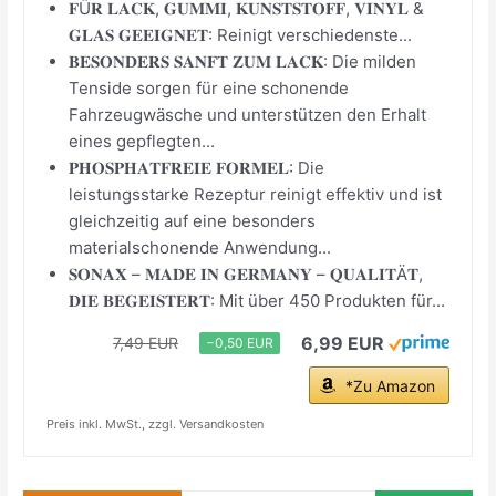
𝐅Ü𝐑 𝐋𝐀𝐂𝐊, 𝐆𝐔𝐌𝐌𝐈, 𝐊𝐔𝐍𝐒𝐓𝐒𝐓𝐎𝐅𝐅, 𝐕𝐈𝐍𝐘𝐋 &
𝐆𝐋𝐀𝐒 𝐆𝐄𝐄𝐈𝐆𝐍𝐄𝐓: Reinigt verschiedenste...
𝐁𝐄𝐒𝐎𝐍𝐃𝐄𝐑𝐒 𝐒𝐀𝐍𝐅𝐓 𝐙𝐔𝐌 𝐋𝐀𝐂𝐊: Die milden
Tenside sorgen für eine schonende
Fahrzeugwäsche und unterstützen den Erhalt
eines gepflegten...
𝐏𝐇𝐎𝐒𝐏𝐇𝐀𝐓𝐅𝐑𝐄𝐈𝐄 𝐅𝐎𝐑𝐌𝐄𝐋: Die
leistungsstarke Rezeptur reinigt effektiv und ist
gleichzeitig auf eine besonders
materialschonende Anwendung...
𝐒𝐎𝐍𝐀𝐗 – 𝐌𝐀𝐃𝐄 𝐈𝐍 𝐆𝐄𝐑𝐌𝐀𝐍𝐘 – 𝐐𝐔𝐀𝐋𝐈𝐓Ä𝐓,
𝐃𝐈𝐄 𝐁𝐄𝐆𝐄𝐈𝐒𝐓𝐄𝐑𝐓: Mit über 450 Produkten für...
6,99 EUR
7,49 EUR
−0,50 EUR
*Zu Amazon
Preis inkl. MwSt., zzgl. Versandkosten