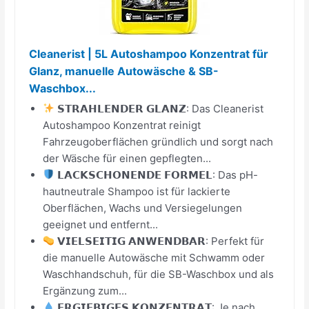
Cleanerist | 5L Autoshampoo Konzentrat für
Glanz, manuelle Autowäsche & SB-
Waschbox...
𝗦𝗧𝗥𝗔𝗛𝗟𝗘𝗡𝗗𝗘𝗥 𝗚𝗟𝗔𝗡𝗭: Das Cleanerist
Autoshampoo Konzentrat reinigt
Fahrzeugoberflächen gründlich und sorgt nach
der Wäsche für einen gepflegten...
𝗟𝗔𝗖𝗞𝗦𝗖𝗛𝗢𝗡𝗘𝗡𝗗𝗘 𝗙𝗢𝗥𝗠𝗘𝗟: Das pH-
hautneutrale Shampoo ist für lackierte
Oberflächen, Wachs und Versiegelungen
geeignet und entfernt...
𝗩𝗜𝗘𝗟𝗦𝗘𝗜𝗧𝗜𝗚 𝗔𝗡𝗪𝗘𝗡𝗗𝗕𝗔𝗥: Perfekt für
die manuelle Autowäsche mit Schwamm oder
Waschhandschuh, für die SB-Waschbox und als
Ergänzung zum...
𝗘𝗥𝗚𝗜𝗘𝗕𝗜𝗚𝗘𝗦 𝗞𝗢𝗡𝗭𝗘𝗡𝗧𝗥𝗔𝗧: Je nach