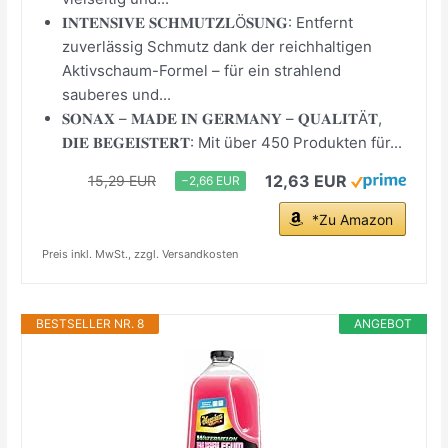
𝐈𝐍𝐓𝐄𝐍𝐒𝐈𝐕𝐄 𝐒𝐂𝐇𝐌𝐔𝐓𝐙𝐋Ö𝐒𝐔𝐍𝐆: Entfernt
zuverlässig Schmutz dank der reichhaltigen
Aktivschaum-Formel – für ein strahlend
sauberes und...
𝐒𝐎𝐍𝐀𝐗 – 𝐌𝐀𝐃𝐄 𝐈𝐍 𝐆𝐄𝐑𝐌𝐀𝐍𝐘 – 𝐐𝐔𝐀𝐋𝐈𝐓Ä𝐓,
𝐃𝐈𝐄 𝐁𝐄𝐆𝐄𝐈𝐒𝐓𝐄𝐑𝐓: Mit über 450 Produkten für...
12,63 EUR
15,29 EUR
−2,66 EUR
*Zu Amazon
Preis inkl. MwSt., zzgl. Versandkosten
BESTSELLER NR. 8
ANGEBOT