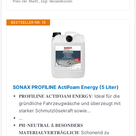
Preis inkl. MwSt., zzgl. Versandkosten
BESTSELLER NR. 16
SONAX PROFILINE ActiFoam Energy (5 Liter)
𝐏𝐑𝐎𝐅𝐈𝐋𝐈𝐍𝐄 𝐀𝐂𝐓𝐈𝐅𝐎𝐀𝐌 𝐄𝐍𝐄𝐑𝐆𝐘: Ideal für die
gründliche Fahrzeugwäsche und überzeugt mit
starker Schmutzlösekraft sowie...
...
𝐏𝐇-𝐍𝐄𝐔𝐓𝐑𝐀𝐋 & 𝐁𝐄𝐒𝐎𝐍𝐃𝐄𝐑𝐒
𝐌𝐀𝐓𝐄𝐑𝐈𝐀𝐋𝐕𝐄𝐑𝐓𝐑Ä𝐆𝐋𝐈𝐂𝐇: Schonend zu