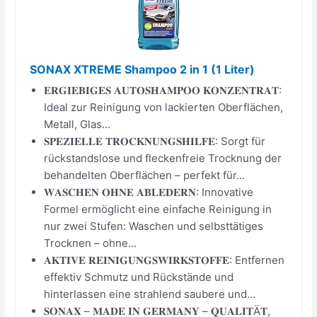
SONAX XTREME Shampoo 2 in 1 (1 Liter)
𝐄𝐑𝐆𝐈𝐄𝐁𝐈𝐆𝐄𝐒 𝐀𝐔𝐓𝐎𝐒𝐇𝐀𝐌𝐏𝐎𝐎 𝐊𝐎𝐍𝐙𝐄𝐍𝐓𝐑𝐀𝐓:
Ideal zur Reinigung von lackierten Oberflächen,
Metall, Glas...
𝐒𝐏𝐄𝐙𝐈𝐄𝐋𝐋𝐄 𝐓𝐑𝐎𝐂𝐊𝐍𝐔𝐍𝐆𝐒𝐇𝐈𝐋𝐅𝐄: Sorgt für
rückstandslose und fleckenfreie Trocknung der
behandelten Oberflächen – perfekt für...
𝐖𝐀𝐒𝐂𝐇𝐄𝐍 𝐎𝐇𝐍𝐄 𝐀𝐁𝐋𝐄𝐃𝐄𝐑𝐍: Innovative
Formel ermöglicht eine einfache Reinigung in
nur zwei Stufen: Waschen und selbsttätiges
Trocknen – ohne...
𝐀𝐊𝐓𝐈𝐕𝐄 𝐑𝐄𝐈𝐍𝐈𝐆𝐔𝐍𝐆𝐒𝐖𝐈𝐑𝐊𝐒𝐓𝐎𝐅𝐅𝐄: Entfernen
effektiv Schmutz und Rückstände und
hinterlassen eine strahlend saubere und...
𝐒𝐎𝐍𝐀𝐗 – 𝐌𝐀𝐃𝐄 𝐈𝐍 𝐆𝐄𝐑𝐌𝐀𝐍𝐘 – 𝐐𝐔𝐀𝐋𝐈𝐓Ä𝐓,