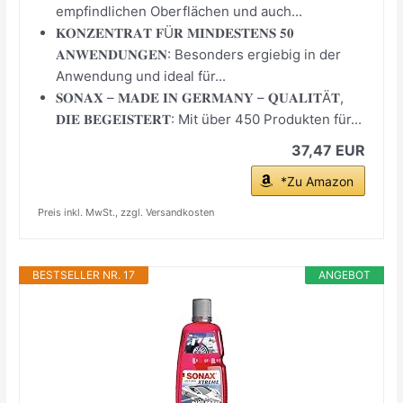
empfindlichen Oberflächen und auch...
𝐊𝐎𝐍𝐙𝐄𝐍𝐓𝐑𝐀𝐓 𝐅Ü𝐑 𝐌𝐈𝐍𝐃𝐄𝐒𝐓𝐄𝐍𝐒 𝟓𝟎
𝐀𝐍𝐖𝐄𝐍𝐃𝐔𝐍𝐆𝐄𝐍: Besonders ergiebig in der
Anwendung und ideal für...
𝐒𝐎𝐍𝐀𝐗 – 𝐌𝐀𝐃𝐄 𝐈𝐍 𝐆𝐄𝐑𝐌𝐀𝐍𝐘 – 𝐐𝐔𝐀𝐋𝐈𝐓Ä𝐓,
𝐃𝐈𝐄 𝐁𝐄𝐆𝐄𝐈𝐒𝐓𝐄𝐑𝐓: Mit über 450 Produkten für...
37,47 EUR
*Zu Amazon
Preis inkl. MwSt., zzgl. Versandkosten
BESTSELLER NR. 17
ANGEBOT