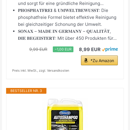
und sorgt für eine gründliche Reinigung...
𝐏𝐇𝐎𝐒𝐏𝐇𝐀𝐓𝐅𝐑𝐄𝐈 & 𝐔𝐌𝐖𝐄𝐋𝐓𝐁𝐄𝐖𝐔𝐒𝐒𝐓: Die
phosphatfreie Formel bietet effektive Reinigung
bei gleichzeitiger Schonung der Umwelt.
𝐒𝐎𝐍𝐀𝐗 – 𝐌𝐀𝐃𝐄 𝐈𝐍 𝐆𝐄𝐑𝐌𝐀𝐍𝐘 – 𝐐𝐔𝐀𝐋𝐈𝐓Ä𝐓,
𝐃𝐈𝐄 𝐁𝐄𝐆𝐄𝐈𝐒𝐓𝐄𝐑𝐓: Mit über 450 Produkten für...
8,99 EUR
9,99 EUR
−1,00 EUR
*Zu Amazon
Preis inkl. MwSt., zzgl. Versandkosten
BESTSELLER NR. 3