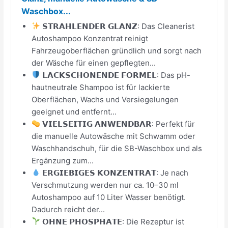
Waschbox...
𝗦𝗧𝗥𝗔𝗛𝗟𝗘𝗡𝗗𝗘𝗥 𝗚𝗟𝗔𝗡𝗭: Das Cleanerist
Autoshampoo Konzentrat reinigt
Fahrzeugoberflächen gründlich und sorgt nach
der Wäsche für einen gepflegten...
𝗟𝗔𝗖𝗞𝗦𝗖𝗛𝗢𝗡𝗘𝗡𝗗𝗘 𝗙𝗢𝗥𝗠𝗘𝗟: Das pH-
hautneutrale Shampoo ist für lackierte
Oberflächen, Wachs und Versiegelungen
geeignet und entfernt...
𝗩𝗜𝗘𝗟𝗦𝗘𝗜𝗧𝗜𝗚 𝗔𝗡𝗪𝗘𝗡𝗗𝗕𝗔𝗥: Perfekt für
die manuelle Autowäsche mit Schwamm oder
Waschhandschuh, für die SB-Waschbox und als
Ergänzung zum...
𝗘𝗥𝗚𝗜𝗘𝗕𝗜𝗚𝗘𝗦 𝗞𝗢𝗡𝗭𝗘𝗡𝗧𝗥𝗔𝗧: Je nach
Verschmutzung werden nur ca. 10–30 ml
Autoshampoo auf 10 Liter Wasser benötigt.
Dadurch reicht der...
𝗢𝗛𝗡𝗘 𝗣𝗛𝗢𝗦𝗣𝗛𝗔𝗧𝗘: Die Rezeptur ist