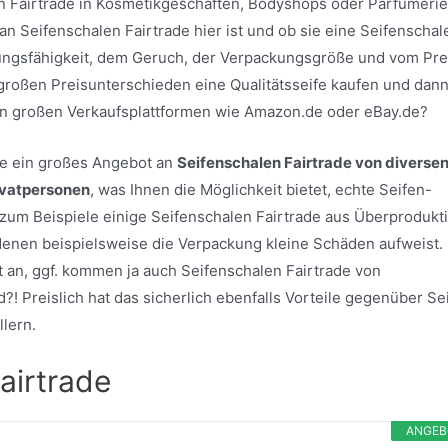
n Fairtrade in Kosmetikgeschäften, Bodyshops oder Parfümeri
an Seifenschalen Fairtrade hier ist und ob sie eine Seifenschal
gungsfähigkeit, dem Geruch, der Verpackungsgröße und vom Pre
l großen Preisunterschieden eine Qualitätsseife kaufen und dan
von großen Verkaufsplattformen wie Amazon.de oder eBay.de?
ite ein großes Angebot an
Seifenschalen Fairtrade von diverse
ivatpersonen
, was Ihnen die Möglichkeit bietet, echte Seifen-
um Beispiele einige Seifenschalen Fairtrade aus Überprodukt
i denen beispielsweise die Verpackung kleine Schäden aufweist.
 an, ggf. kommen ja auch Seifenschalen Fairtrade von
d?! Preislich hat das sicherlich ebenfalls Vorteile gegenüber Se
lern.
airtrade
ANGEB