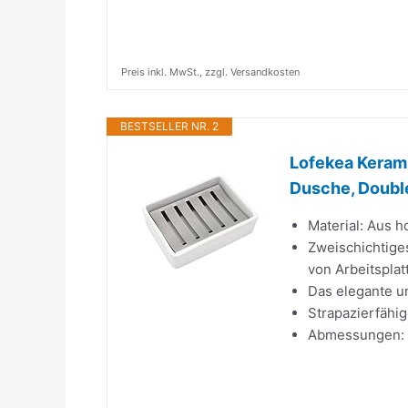
Preis inkl. MwSt., zzgl. Versandkosten
BESTSELLER NR. 2
Lofekea Kerami
Dusche, Double
Material: Aus 
Zweischichtiges
von Arbeitsplat
Das elegante u
Strapazierfähig
Abmessungen: Ed