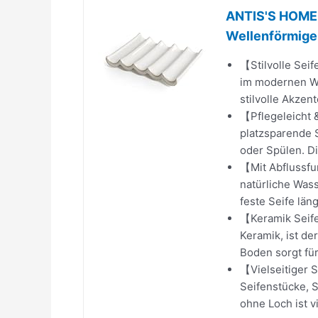
ANTIS'S HOME 
Wellenförmiger
【Stilvolle Sei
im modernen We
stilvolle Akzen
【Pflegeleicht 
platzsparende 
oder Spülen. Di
【Mit Abflussfu
natürliche Wass
feste Seife läng
【Keramik Seife
Keramik, ist de
Boden sorgt für 
【Vielseitiger S
Seifenstücke, 
ohne Loch ist vi