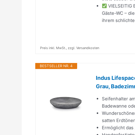
VIELSEITIG E
Gäste-WC – die 
ihrem schlichte
Preis inkl. MwSt., zzgl. Versandkosten
BESTSELLER NR. 4
Indus Lifespac
Grau, Badezimm
Seifenhalter a
Badewanne ode
Wunderschöner 
satten Erdtöne
Ermöglicht das 
Handgefertigte