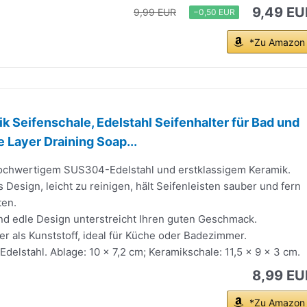
9,49 EU
9,99 EUR
−0,50 EUR
*Zu Amazon
k Seifenschale, Edelstahl Seifenhalter für Bad und
 Layer Draining Soap...
hochwertigem SUS304-Edelstahl und erstklassigem Keramik.
 Design, leicht zu reinigen, hält Seifenleisten sauber und fern
ten.
nd edle Design unterstreicht Ihren guten Geschmack.
er als Kunststoff, ideal für Küche oder Badezimmer.
elstahl. Ablage: 10 x 7,2 cm; Keramikschale: 11,5 x 9 x 3 cm.
8,99 EU
*Zu Amazon