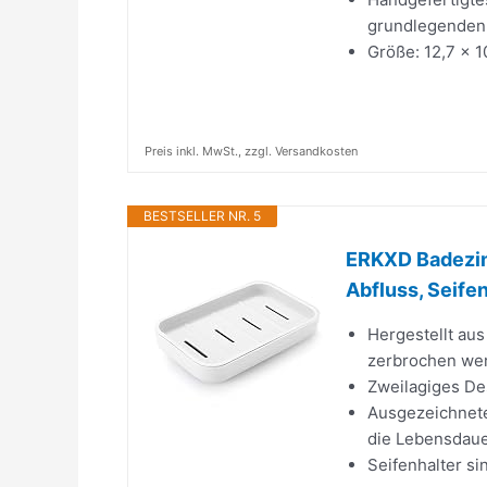
grundlegenden 
Größe: 12,7 x 1
Preis inkl. MwSt., zzgl. Versandkosten
BESTSELLER NR. 5
ERKXD Badezim
Abfluss, Seife
Hergestellt aus
zerbrochen wer
Zweilagiges Des
Ausgezeichnete
die Lebensdaue
Seifenhalter si