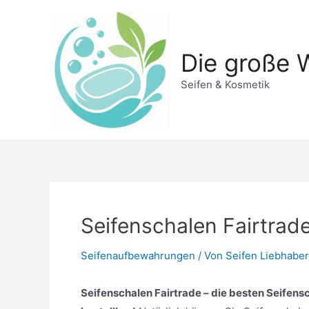
Zum
Inhalt
springen
Die große W
Seifen & Kosmetik
Seifenschalen Fairtrad
Seifenaufbewahrungen
/ Von
Seifen Liebhaber
Seifenschalen Fairtrade – die besten Seifensc