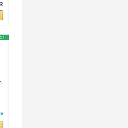
R
OT
n