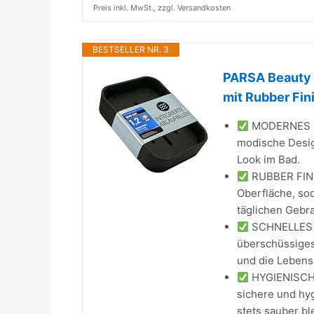
Preis inkl. MwSt., zzgl. Versandkosten
BESTSELLER NR. 3
PARSA Beauty 
mit Rubber Finis
MODERNES DES
modische Desig
Look im Bad.
RUBBER FINIS
Oberfläche, sod
täglichen Gebr
SCHNELLES T
überschüssiges
und die Lebens
HYGIENISCH 
sichere und hy
stets sauber ble