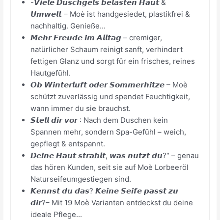
-𝙑𝙞𝙚𝙡𝙚 𝘿𝙪𝙨𝙘𝙝𝙜𝙚𝙡𝙨 𝙗𝙚𝙡𝙖𝙨𝙩𝙚𝙣 𝙃𝙖𝙪𝙩 &
𝙐𝙢𝙬𝙚𝙡𝙩 – Moè ist handgesiedet, plastikfrei &
nachhaltig. Genieße...
𝙈𝙚𝙝𝙧 𝙁𝙧𝙚𝙪𝙙𝙚 𝙞𝙢 𝘼𝙡𝙡𝙩𝙖𝙜 – cremiger,
natürlicher Schaum reinigt sanft, verhindert
fettigen Glanz und sorgt für ein frisches, reines
Hautgefühl.
𝙊𝙗 𝙒𝙞𝙣𝙩𝙚𝙧𝙡𝙪𝙛𝙩 𝙤𝙙𝙚𝙧 𝙎𝙤𝙢𝙢𝙚𝙧𝙝𝙞𝙩𝙯𝙚 – Moè
schützt zuverlässig und spendet Feuchtigkeit,
wann immer du sie brauchst.
𝙎𝙩𝙚𝙡𝙡 𝙙𝙞𝙧 𝙫𝙤𝙧 : Nach dem Duschen kein
Spannen mehr, sondern Spa-Gefühl – weich,
gepflegt & entspannt.
𝘿𝙚𝙞𝙣𝙚 𝙃𝙖𝙪𝙩 𝙨𝙩𝙧𝙖𝙝𝙡𝙩, 𝙬𝙖𝙨 𝙣𝙪𝙩𝙯𝙩 𝙙𝙪?“ – genau
das hören Kunden, seit sie auf Moè Lorbeeröl
Naturseifeumgestiegen sind.
𝙆𝙚𝙣𝙣𝙨𝙩 𝙙𝙪 𝙙𝙖𝙨? 𝙆𝙚𝙞𝙣𝙚 𝙎𝙚𝙞𝙛𝙚 𝙥𝙖𝙨𝙨𝙩 𝙯𝙪
𝙙𝙞𝙧?– Mit 19 Moè Varianten entdeckst du deine
ideale Pflege...