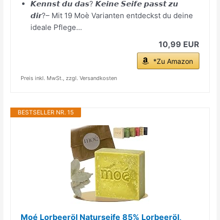
𝙆𝙚𝙣𝙣𝙨𝙩 𝙙𝙪 𝙙𝙖𝙨? 𝙆𝙚𝙞𝙣𝙚 𝙎𝙚𝙞𝙛𝙚 𝙥𝙖𝙨𝙨𝙩 𝙯𝙪
𝙙𝙞𝙧?– Mit 19 Moè Varianten entdeckst du deine
ideale Pflege...
10,99 EUR
*Zu Amazon
Preis inkl. MwSt., zzgl. Versandkosten
BESTSELLER NR. 15
Moé Lorbeeröl Naturseife 85% Lorbeeröl,