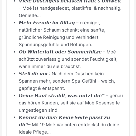
𝙑𝙞𝙚𝙡𝙚 𝘿𝙪𝙨𝙘𝙝𝙜𝙚𝙡𝙨 𝙗𝙚𝙡𝙖𝙨𝙩𝙚𝙣 𝙃𝙖𝙪𝙩 & 𝙐𝙢𝙬𝙚𝙡𝙩
– Moè ist handgesiedet, plastikfrei & nachhaltig.
Genieße...
𝙈𝙚𝙝𝙧 𝙁𝙧𝙚𝙪𝙙𝙚 𝙞𝙢 𝘼𝙡𝙡𝙩𝙖𝙜 – cremiger,
natürlicher Schaum schenkt eine sanfte,
gründliche Reinigung und verhindert
Spannungsgefühle und Rötungen.
𝙊𝙗 𝙒𝙞𝙣𝙩𝙚𝙧𝙡𝙪𝙛𝙩 𝙤𝙙𝙚𝙧 𝙎𝙤𝙢𝙢𝙚𝙧𝙝𝙞𝙩𝙯𝙚 – Moè
schützt zuverlässig und spendet Feuchtigkeit,
wann immer du sie brauchst.
𝙎𝙩𝙚𝙡𝙡 𝙙𝙞𝙧 𝙫𝙤𝙧 : Nach dem Duschen kein
Spannen mehr, sondern Spa-Gefühl – weich,
gepflegt & entspannt.
𝘿𝙚𝙞𝙣𝙚 𝙃𝙖𝙪𝙩 𝙨𝙩𝙧𝙖𝙝𝙡𝙩, 𝙬𝙖𝙨 𝙣𝙪𝙩𝙯𝙩 𝙙𝙪?“ – genau
das hören Kunden, seit sie auf Moè Rosenseife
umgestiegen sind.
𝙆𝙚𝙣𝙣𝙨𝙩 𝙙𝙪 𝙙𝙖𝙨? 𝙆𝙚𝙞𝙣𝙚 𝙎𝙚𝙞𝙛𝙚 𝙥𝙖𝙨𝙨𝙩 𝙯𝙪
𝙙𝙞𝙧?– Mit 19 Moè Varianten entdeckst du deine
ideale Pflege...