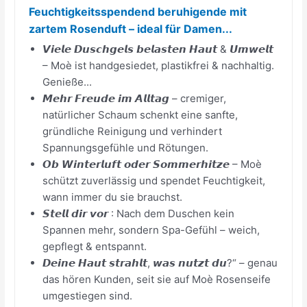
Feuchtigkeitsspendend beruhigende mit
zartem Rosenduft – ideal für Damen...
𝙑𝙞𝙚𝙡𝙚 𝘿𝙪𝙨𝙘𝙝𝙜𝙚𝙡𝙨 𝙗𝙚𝙡𝙖𝙨𝙩𝙚𝙣 𝙃𝙖𝙪𝙩 & 𝙐𝙢𝙬𝙚𝙡𝙩
– Moè ist handgesiedet, plastikfrei & nachhaltig.
Genieße...
𝙈𝙚𝙝𝙧 𝙁𝙧𝙚𝙪𝙙𝙚 𝙞𝙢 𝘼𝙡𝙡𝙩𝙖𝙜 – cremiger,
natürlicher Schaum schenkt eine sanfte,
gründliche Reinigung und verhindert
Spannungsgefühle und Rötungen.
𝙊𝙗 𝙒𝙞𝙣𝙩𝙚𝙧𝙡𝙪𝙛𝙩 𝙤𝙙𝙚𝙧 𝙎𝙤𝙢𝙢𝙚𝙧𝙝𝙞𝙩𝙯𝙚 – Moè
schützt zuverlässig und spendet Feuchtigkeit,
wann immer du sie brauchst.
𝙎𝙩𝙚𝙡𝙡 𝙙𝙞𝙧 𝙫𝙤𝙧 : Nach dem Duschen kein
Spannen mehr, sondern Spa-Gefühl – weich,
gepflegt & entspannt.
𝘿𝙚𝙞𝙣𝙚 𝙃𝙖𝙪𝙩 𝙨𝙩𝙧𝙖𝙝𝙡𝙩, 𝙬𝙖𝙨 𝙣𝙪𝙩𝙯𝙩 𝙙𝙪?“ – genau
das hören Kunden, seit sie auf Moè Rosenseife
umgestiegen sind.