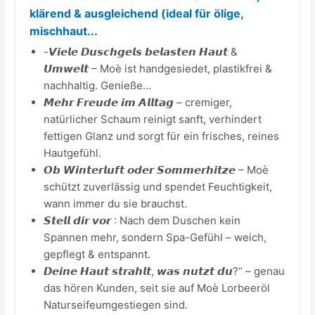
klärend & ausgleichend (ideal für ölige,
mischhaut...
-𝙑𝙞𝙚𝙡𝙚 𝘿𝙪𝙨𝙘𝙝𝙜𝙚𝙡𝙨 𝙗𝙚𝙡𝙖𝙨𝙩𝙚𝙣 𝙃𝙖𝙪𝙩 &
𝙐𝙢𝙬𝙚𝙡𝙩 – Moè ist handgesiedet, plastikfrei &
nachhaltig. Genieße...
𝙈𝙚𝙝𝙧 𝙁𝙧𝙚𝙪𝙙𝙚 𝙞𝙢 𝘼𝙡𝙡𝙩𝙖𝙜 – cremiger,
natürlicher Schaum reinigt sanft, verhindert
fettigen Glanz und sorgt für ein frisches, reines
Hautgefühl.
𝙊𝙗 𝙒𝙞𝙣𝙩𝙚𝙧𝙡𝙪𝙛𝙩 𝙤𝙙𝙚𝙧 𝙎𝙤𝙢𝙢𝙚𝙧𝙝𝙞𝙩𝙯𝙚 – Moè
schützt zuverlässig und spendet Feuchtigkeit,
wann immer du sie brauchst.
𝙎𝙩𝙚𝙡𝙡 𝙙𝙞𝙧 𝙫𝙤𝙧 : Nach dem Duschen kein
Spannen mehr, sondern Spa-Gefühl – weich,
gepflegt & entspannt.
𝘿𝙚𝙞𝙣𝙚 𝙃𝙖𝙪𝙩 𝙨𝙩𝙧𝙖𝙝𝙡𝙩, 𝙬𝙖𝙨 𝙣𝙪𝙩𝙯𝙩 𝙙𝙪?“ – genau
das hören Kunden, seit sie auf Moè Lorbeeröl
Naturseifeumgestiegen sind.