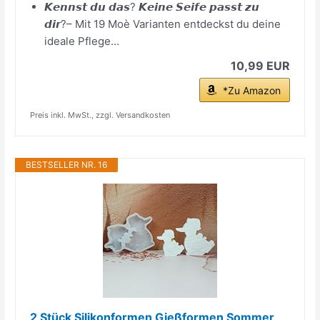
𝙆𝙚𝙣𝙣𝙨𝙩 𝙙𝙪 𝙙𝙖𝙨? 𝙆𝙚𝙞𝙣𝙚 𝙎𝙚𝙞𝙛𝙚 𝙥𝙖𝙨𝙨𝙩 𝙯𝙪
𝙙𝙞𝙧?– Mit 19 Moè Varianten entdeckst du deine
ideale Pflege...
10,99 EUR
*Zu Amazon
Preis inkl. MwSt., zzgl. Versandkosten
BESTSELLER NR. 16
2 Stück Silikonformen Gießformen Sommer