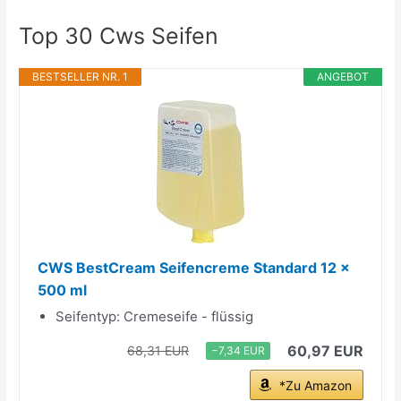
Top 30 Cws Seifen
BESTSELLER NR. 1
ANGEBOT
CWS BestCream Seifencreme Standard 12 x
500 ml
Seifentyp: Cremeseife - flüssig
60,97 EUR
68,31 EUR
−7,34 EUR
*Zu Amazon