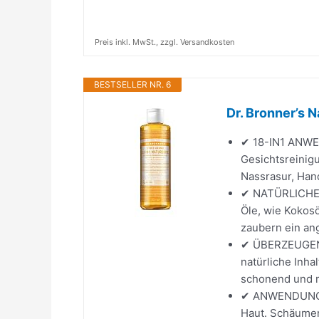
Preis inkl. MwSt., zzgl. Versandkosten
BESTSELLER NR. 6
Dr. Bronner’s N
✔ 18-IN1 ANWEN
Gesichtsreinig
Nassrasur, Han
✔ NATÜRLICHE 
Öle, wie Kokosö
zaubern ein an
✔ ÜBERZEUGENDE
natürliche Inha
schonend und m
✔ ANWENDUNG: G
Haut. Schäumen