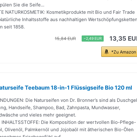
ülen Sie die Seife...
TE NATURKOSMETIK: Kosmetikprodukte mit Bio und Fair Trade
 Natürliche Inhaltsstoffe aus nachhaltigen Wertschöpfungsketten
n seit 1858.
13,35 EU
15,84 EUR
−2,49 EUR
*Zu Amazon
Naturseife Teebaum 18-in-1 Flüssigseife Bio 120 ml
DUNGEN: Die Naturseifen von Dr. Bronner’s sind als Duschgel
ung, Handseife, Shampoo, Bad, Zahnpasta, Mundwasser,
dwäsche und vieles mehr geeignet.
INHALTSSTOFFE: Die Komposition der wertvollen Bio-Pflege-
l, Olivenöl, Palmkernöl und Jojobaöl mit ätherischen Bio-Ölen
genehmes Frischegefühl auf...