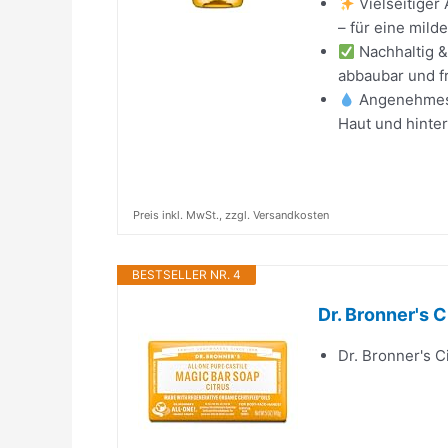
Vielseitiger 
– für eine mild
Nachhaltig &
abbaubar und f
Angenehmes H
Haut und hinter
Preis inkl. MwSt., zzgl. Versandkosten
BESTSELLER NR. 4
Dr. Bronner's C
Dr. Bronner's C