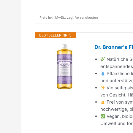
Preis inkl. MwSt., zzgl. Versandkosten
BESTSELLER NR. 5
Dr. Bronner's 
Natürliche S
entspannendes D
Pflanzliche I
und unterstütz
Vielseitig al
von Gesicht, H
Frei von syn
hochwertige, bi
Vegan, biolo
Umwelt und för