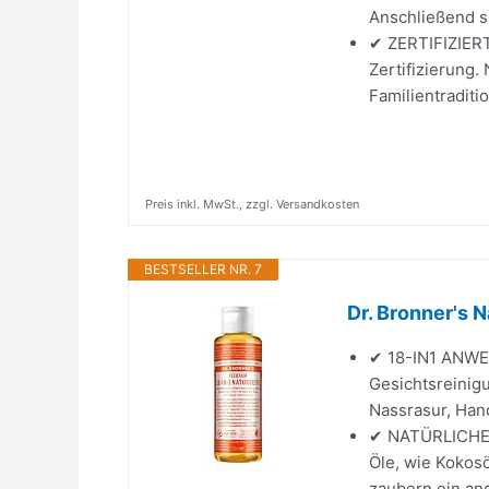
Anschließend sp
✔ ZERTIFIZIER
Zertifizierung.
Familientraditio
Preis inkl. MwSt., zzgl. Versandkosten
BESTSELLER NR. 7
Dr. Bronner's 
✔ 18-IN1 ANWEN
Gesichtsreinig
Nassrasur, Han
✔ NATÜRLICHE 
Öle, wie Kokosö
zaubern ein an