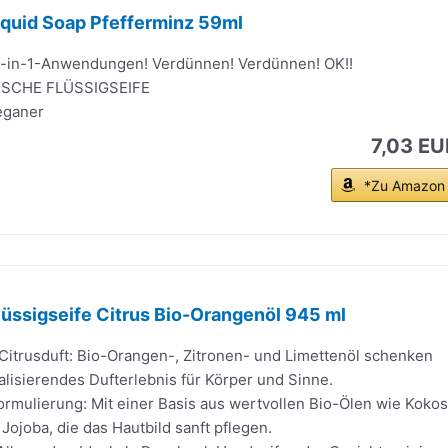
Liquid Soap Pfefferminz 59ml
18-in-1-Anwendungen! Verdünnen! Verdünnen! OK!!
ISCHE FLÜSSIGSEIFE
Veganer
7,03 EU
*Zu Amazon
Flüssigseife Citrus Bio-Orangenöl 945 ml
itrusduft: Bio-Orangen-, Zitronen- und Limettenöl schenken
italisierendes Dufterlebnis für Körper und Sinne.
ormulierung: Mit einer Basis aus wertvollen Bio-Ölen wie Kokos
 Jojoba, die das Hautbild sanft pflegen.