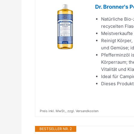
Dr. Bronner's 
Natürliche Bio-
recycelten Flas
Meistverkaufte
Reinigt Körper
und Gemüse; id
Pfefferminzöl i
Körperraum; the
Vitalität und Kl
Ideal für Camp
Dieses Produkt 
Preis inkl. MwSt., zzgl. Versandkosten
BESTSELLER NR. 2