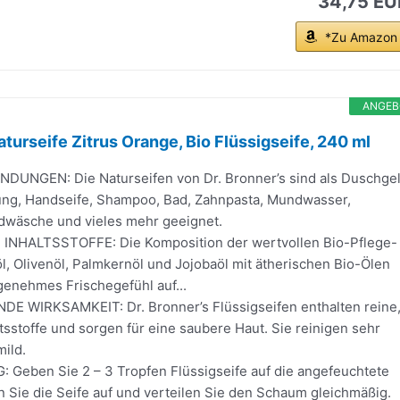
34,75 EU
*Zu Amazon
ANGEB
aturseife Zitrus Orange, Bio Flüssigseife, 240 ml
DUNGEN: Die Naturseifen von Dr. Bronner’s sind als Duschgel
ung, Handseife, Shampoo, Bad, Zahnpasta, Mundwasser,
dwäsche und vieles mehr geeignet.
INHALTSSTOFFE: Die Komposition der wertvollen Bio-Pflege-
l, Olivenöl, Palmkernöl und Jojobaöl mit ätherischen Bio-Ölen
genehmes Frischegefühl auf...
 WIRKSAMKEIT: Dr. Bronner’s Flüssigseifen enthalten reine
ltsstoffe und sorgen für eine saubere Haut. Sie reinigen sehr
ild.
eben Sie 2 – 3 Tropfen Flüssigseife auf die angefeuchtete
 Sie die Seife auf und verteilen Sie den Schaum gleichmäßig.