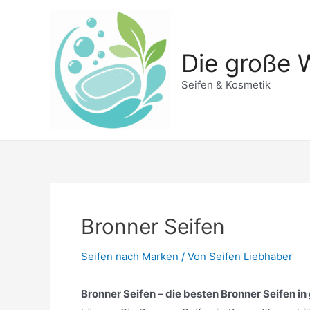
Zum
Inhalt
springen
Die große W
Seifen & Kosmetik
Bronner Seifen
Seifen nach Marken
/ Von
Seifen Liebhaber
Bronner Seifen – die besten Bronner Seifen in