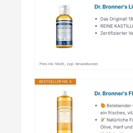
Dr. Bronner's 
Das Original! 
REINE KASTILL
Zertifizierter 
Preis inkl. MwSt., zzgl. Versandkosten
BESTSELLER NR. 3
Dr. Bronner's 
Belebender C
ein frisches, v
Natürliche F
Olive, Hanf und