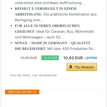
unterstützt eine sichtbare Auffrischung...
𝐑𝐄𝐈𝐍𝐈𝐆𝐓 & 𝐕𝐄𝐑𝐒𝐈𝐄𝐆𝐄𝐋𝐓 𝐈𝐍 𝐄𝐈𝐍𝐄𝐌
𝐀𝐑𝐁𝐄𝐈𝐓𝐒𝐆𝐀𝐍𝐆: Die praktische Kombination aus
Reinigung und...
𝐅Ü𝐑 𝐀𝐋𝐋𝐄 Ä𝐔ß𝐄𝐑𝐄𝐍 𝐎𝐁𝐄𝐑𝐅𝐋Ä𝐂𝐇𝐄𝐍
𝐆𝐄𝐄𝐈𝐆𝐍𝐄𝐓: Ideal für Caravan, Bus, Wohnmobil
und Wohnwagen – auch für...
𝐒𝐎𝐍𝐀𝐗 – 𝐌𝐀𝐃𝐄 𝐈𝐍 𝐆𝐄𝐑𝐌𝐀𝐍𝐘 – 𝐐𝐔𝐀𝐋𝐈𝐓Ä𝐓,
𝐃𝐈𝐄 𝐁𝐄𝐆𝐄𝐈𝐒𝐓𝐄𝐑𝐓: Mit über 450 Produkten für...
10,62 EUR
10,99 EUR
−0,37 EUR
*Zu Amazon
Preis inkl. MwSt., zzgl. Versandkosten
BESTSELLER NR. 12