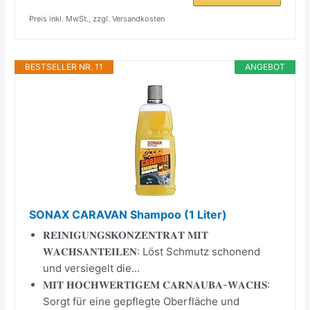
Preis inkl. MwSt., zzgl. Versandkosten
BESTSELLER NR. 11
ANGEBOT
SONAX CARAVAN Shampoo (1 Liter)
𝐑𝐄𝐈𝐍𝐈𝐆𝐔𝐍𝐆𝐒𝐊𝐎𝐍𝐙𝐄𝐍𝐓𝐑𝐀𝐓 𝐌𝐈𝐓
𝐖𝐀𝐂𝐇𝐒𝐀𝐍𝐓𝐄𝐈𝐋𝐄𝐍: Löst Schmutz schonend
und versiegelt die...
𝐌𝐈𝐓 𝐇𝐎𝐂𝐇𝐖𝐄𝐑𝐓𝐈𝐆𝐄𝐌 𝐂𝐀𝐑𝐍𝐀𝐔𝐁𝐀-𝐖𝐀𝐂𝐇𝐒:
Sorgt für eine gepflegte Oberfläche und