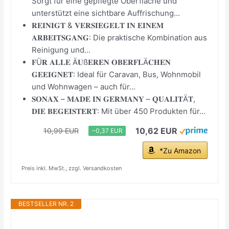
Sorgt für eine gepflegte Oberfläche und
unterstützt eine sichtbare Auffrischung...
𝐑𝐄𝐈𝐍𝐈𝐆𝐓 & 𝐕𝐄𝐑𝐒𝐈𝐄𝐆𝐄𝐋𝐓 𝐈𝐍 𝐄𝐈𝐍𝐄𝐌
𝐀𝐑𝐁𝐄𝐈𝐓𝐒𝐆𝐀𝐍𝐆: Die praktische Kombination aus
Reinigung und...
𝐅Ü𝐑 𝐀𝐋𝐋𝐄 Ä𝐔ß𝐄𝐑𝐄𝐍 𝐎𝐁𝐄𝐑𝐅𝐋Ä𝐂𝐇𝐄𝐍
𝐆𝐄𝐄𝐈𝐆𝐍𝐄𝐓: Ideal für Caravan, Bus, Wohnmobil
und Wohnwagen – auch für...
𝐒𝐎𝐍𝐀𝐗 – 𝐌𝐀𝐃𝐄 𝐈𝐍 𝐆𝐄𝐑𝐌𝐀𝐍𝐘 – 𝐐𝐔𝐀𝐋𝐈𝐓Ä𝐓,
𝐃𝐈𝐄 𝐁𝐄𝐆𝐄𝐈𝐒𝐓𝐄𝐑𝐓: Mit über 450 Produkten für...
10,62 EUR
10,99 EUR
−0,37 EUR
*Zu Amazon
Preis inkl. MwSt., zzgl. Versandkosten
BESTSELLER NR. 2