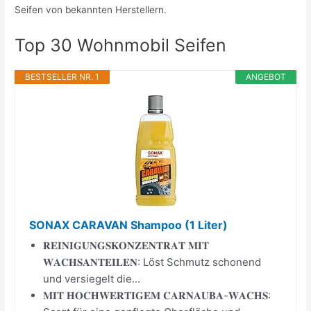
Seifen von bekannten Herstellern.
Top 30 Wohnmobil Seifen
BESTSELLER NR. 1
ANGEBOT
SONAX CARAVAN Shampoo (1 Liter)
𝐑𝐄𝐈𝐍𝐈𝐆𝐔𝐍𝐆𝐒𝐊𝐎𝐍𝐙𝐄𝐍𝐓𝐑𝐀𝐓 𝐌𝐈𝐓
𝐖𝐀𝐂𝐇𝐒𝐀𝐍𝐓𝐄𝐈𝐋𝐄𝐍: Löst Schmutz schonend
und versiegelt die...
𝐌𝐈𝐓 𝐇𝐎𝐂𝐇𝐖𝐄𝐑𝐓𝐈𝐆𝐄𝐌 𝐂𝐀𝐑𝐍𝐀𝐔𝐁𝐀-𝐖𝐀𝐂𝐇𝐒: