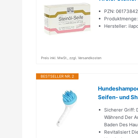
PZN: 06173842
Produktmenge:
Hersteller: ila
Preis inkl. MwSt., zzgl. Versandkosten
BESTSELLER NR. 2
Hundeshampoob
Seifen- und S
Sicherer Griff
Während Der An
Baden Des Haus
Revitalisiert 