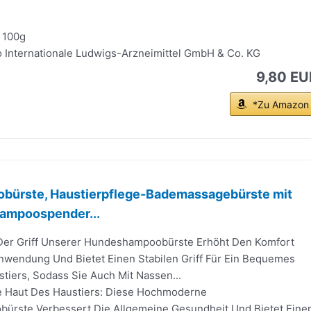
 100g
po Internationale Ludwigs-Arzneimittel GmbH & Co. KG
9,80 EU
*Zu Amazon
ürste, Haustierpflege-Bademassagebürste mit
hampoospender...
: Der Griff Unserer Hundeshampoobürste Erhöht Den Komfort
wendung Und Bietet Einen Stabilen Griff Für Ein Bequemes
tiers, Sodass Sie Auch Mit Nassen...
Die Haut Des Haustiers: Diese Hochmoderne
rste Verbessert Die Allgemeine Gesundheit Und Bietet Eine