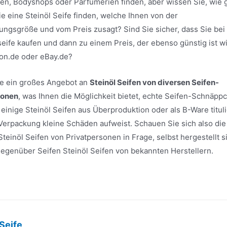
ten, Bodyshops oder Parfümerien finden, aber wissen Sie, wie 
ie eine Steinöl Seife finden, welche Ihnen von der
ungsgröße und vom Preis zusagt? Sind Sie sicher, dass Sie be
seife kaufen und dann zu einem Preis, der ebenso günstig ist w
on.de oder eBay.de?
ite ein großes Angebot an
Steinöl Seifen von diversen Seifen-
sonen
, was Ihnen die Möglichkeit bietet, echte Seifen-Schnäpp
inige Steinöl Seifen aus Überproduktion oder als B-Ware tituli
 Verpackung kleine Schäden aufweist. Schauen Sie sich also die
einöl Seifen von Privatpersonen in Frage, selbst hergestellt s
e gegenüber Seifen Steinöl Seifen von bekannten Herstellern.
 Seife