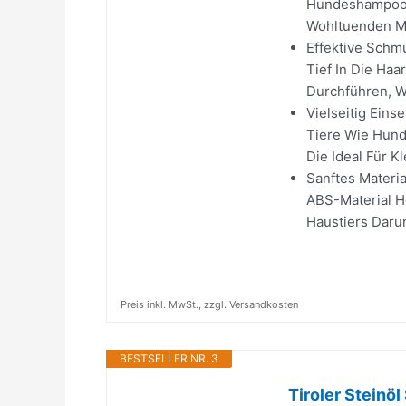
Hundeshampoobü
Wohltuenden Ma
Effektive Schm
Tief In Die Ha
Durchführen, W
Vielseitig Eins
Tiere Wie Hund
Die Ideal Für Kl
Sanftes Materi
ABS-Material He
Haustiers Darun
Preis inkl. MwSt., zzgl. Versandkosten
BESTSELLER NR. 3
Tiroler Steinöl