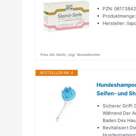
PZN: 06173842
Produktmenge:
Hersteller: ila
Preis inkl. MwSt., zzgl. Versandkosten
BESTSELLER NR. 4
Hundeshampoob
Seifen- und S
Sicherer Griff
Während Der An
Baden Des Haus
Revitalisiert 
Hundeshampoobü