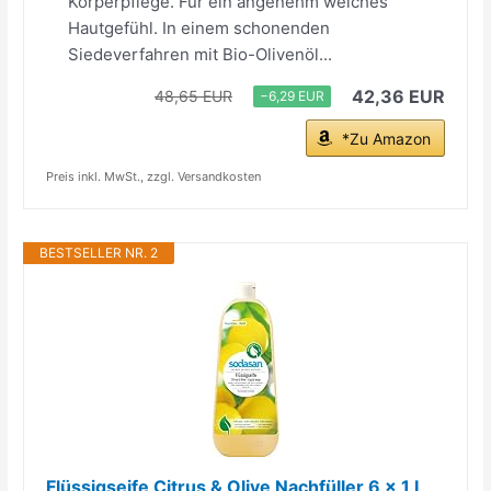
Körperpflege. Für ein angenehm weiches
Hautgefühl. In einem schonenden
Siedeverfahren mit Bio-Olivenöl...
42,36 EUR
48,65 EUR
−6,29 EUR
*Zu Amazon
Preis inkl. MwSt., zzgl. Versandkosten
BESTSELLER NR. 2
Flüssigseife Citrus & Olive Nachfüller 6 x 1 L