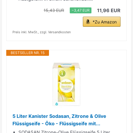
11,96 EUR
15,43 EUR
−3,47 EUR
*Zu Amazon
Preis inkl. MwSt., zzgl. Versandkosten
BESTSELLER NR. 15
5 Liter Kanister Sodasan, Zitrone & Olive
Flüssigseife - Öko - Flüssigseife mit...
SODASAN Zitrone-Olive Flüssigseife 5 Liter