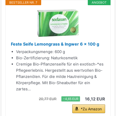
BESTSELLER NR. 7
ANGEBOT
Feste Seife Lemongrass & Ingwer 6 x 100 g
Verpackungsmenge: 600 g
Bio-Zertifizierung: Naturkosmetik
Cremige Bio-Pflanzenseife für ein exotisch-*es
Pflegeerlebnis. Hergestellt aus wertvollen Bio-
Pflanzenölen. Für die milde Hautreinigung &
Körperpflege. Mit Bio-Sheabutter für ein
zartes...
16,12 EUR
20,77 EUR
−4,65 EUR
*Zu Amazon