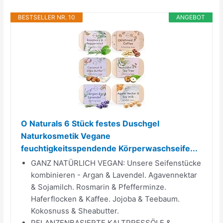
BESTSELLER NR. 10
ANGEBOT
O Naturals 6 Stück festes Duschgel
Naturkosmetik Vegane
feuchtigkeitsspendende Körperwaschseife...
GANZ NATÜRLICH VEGAN: Unsere Seifenstücke
kombinieren - Argan & Lavendel. Agavennektar
& Sojamilch. Rosmarin & Pfefferminze.
Haferflocken & Kaffee. Jojoba & Teebaum.
Kokosnuss & Sheabutter.
PFLANZENBASIERTE KALTPRESSÖLE &