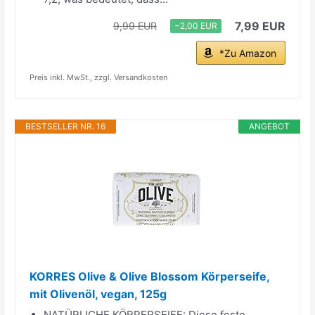
7,99 EUR
9,99 EUR
−2,00 EUR
*Zu Amazon
Preis inkl. MwSt., zzgl. Versandkosten
BESTSELLER NR. 16
ANGEBOT
KORRES Olive & Olive Blossom Körperseife,
mit Olivenöl, vegan, 125g
NATÜRLICHE KÖRPERSEIFE: Diese feste