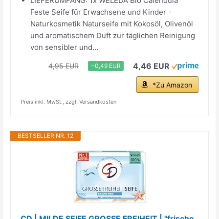
LIEFERUMFANG: 1x WELEDA Bio Calendula
Feste Seife für Erwachsene und Kinder -
Naturkosmetik Naturseife mit Kokosöl, Olivenöl
und aromatischem Duft zur täglichen Reinigung
von sensibler und...
4,46 EUR
4,95 EUR
−0,49 EUR
*Zu Amazon
Preis inkl. MwSt., zzgl. Versandkosten
BESTSELLER NR. 12
CD | MILDE SEIFE GROSSE FREIHEIT | "frische