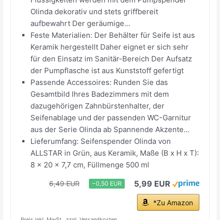
Olinda dekorativ und stets griffbereit
aufbewahrt Der geräumige...
Feste Materialien: Der Behälter für Seife ist aus
Keramik hergestellt Daher eignet er sich sehr
für den Einsatz im Sanitär-Bereich Der Aufsatz
der Pumpflasche ist aus Kunststoff gefertigt
Passende Accessoires: Runden Sie das
Gesamtbild Ihres Badezimmers mit dem
dazugehörigen Zahnbürstenhalter, der
Seifenablage und der passenden WC-Garnitur
aus der Serie Olinda ab Spannende Akzente...
Lieferumfang: Seifenspender Olinda von
ALLSTAR in Grün, aus Keramik, Maße (B x H x T):
8 x 20 x 7,7 cm, Füllmenge 500 ml
5,99 EUR
6,49 EUR
−0,50 EUR
*Zu Amazon
Preis inkl. MwSt., zzgl. Versandkosten