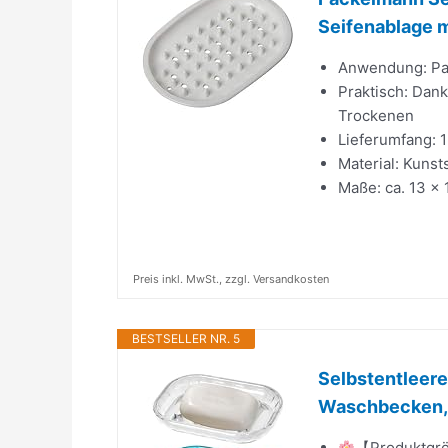
Seifenablage m
Anwendung: Pas
Praktisch: Dank
Trockenen
Lieferumfang: 1
Material: Kunsts
Maße: ca. 13 x 
Preis inkl. MwSt., zzgl. Versandkosten
BESTSELLER NR. 5
Selbstentleere
Waschbecken, K
【Produktgröß