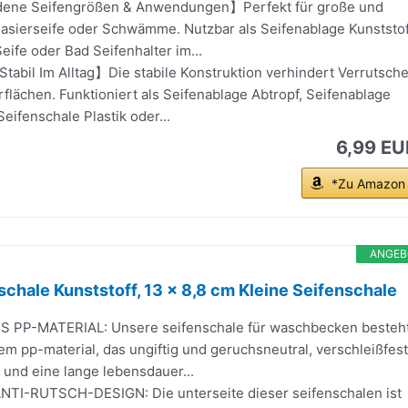
dene Seifengrößen & Anwendungen】Perfekt für große und
Rasierseife oder Schwämme. Nutzbar als Seifenablage Kunststof
eife oder Bad Seifenhalter im...
tabil Im Alltag】Die stabile Konstruktion verhindert Verrutsch
rflächen. Funktioniert als Seifenablage Abtropf, Seifenablage
ifenschale Plastik oder...
6,99 EU
*Zu Amazon
ANGEB
schale Kunststoff, 13 × 8,8 cm Kleine Seifenschale
 PP-MATERIAL: Unsere seifenschale für waschbecken besteh
em pp-material, das ungiftig und geruchsneutral, verschleißfest
t und eine lange lebensdauer...
TI-RUTSCH-DESIGN: Die unterseite dieser seifenschalen ist