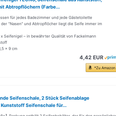
it Abtropflöchern (Farbe...
sen für jedes Badezimmer und jede Gästetoilette
 der "Nasen" und Abtropflöcher liegt die Seife immer im
 x Seifenigel – in bewährter Qualität von Fackelmann
toff
1,5 x 9 cm
4,42 EUR
*Zu Amazon
nde Seifenschale, 2 Stück Seifenablage
unststoff Seifenschale für...
e】Packung enthält 2 Seifenbehälter, der für den persönliche