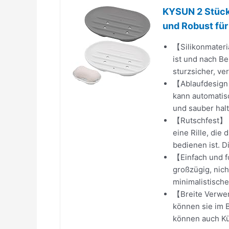
KYSUN 2 Stück 
und Robust für
【Silikonmateria
ist und nach Be
sturzsicher, ver
【Ablaufdesign】
kann automatis
und sauber hal
【Rutschfest】 A
eine Rille, die
bedienen ist. D
【Einfach und fo
großzügig, nic
minimalistisches
【Breite Verwen
können sie im B
können auch K