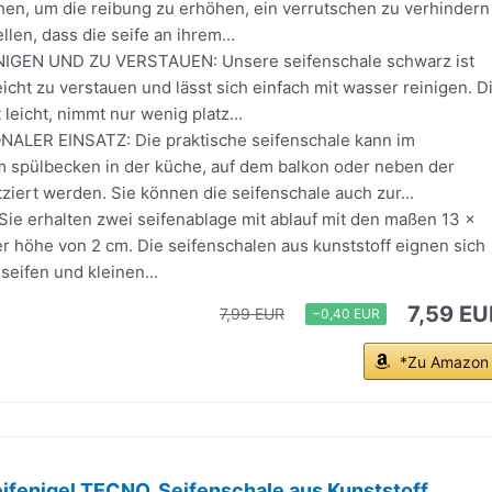
ehen, um die reibung zu erhöhen, ein verrutschen zu verhindern
llen, dass die seife an ihrem...
NIGEN UND ZU VERSTAUEN: Unsere seifenschale schwarz ist
eicht zu verstauen und lässt sich einfach mit wasser reinigen. D
 leicht, nimmt nur wenig platz...
ALER EINSATZ: Die praktische seifenschale kann im
 spülbecken in der küche, auf dem balkon oder neben der
iert werden. Sie können die seifenschale auch zur...
ie erhalten zwei seifenablage mit ablauf mit den maßen 13 ×
r höhe von 2 cm. Die seifenschalen aus kunststoff eignen sich
seifen und kleinen...
7,59 EU
7,99 EUR
−0,40 EUR
*Zu Amazon
fenigel TECNO, Seifenschale aus Kunststoff,