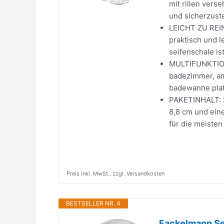
mit rillen vers
und sicherzuste
LEICHT ZU REI
praktisch und l
seifenschale ist
MULTIFUNKTION
badezimmer, am
badewanne platz
PAKETINHALT: S
8,8 cm und eine
für die meisten 
Preis inkl. MwSt., zzgl. Versandkosten
BESTSELLER NR. 4
Fackelmann Sei