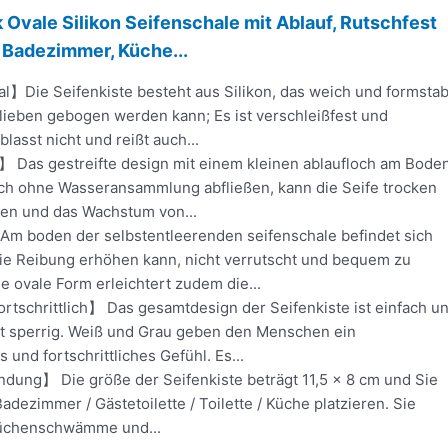
Ovale Silikon Seifenschale mit Ablauf, Rutschfest
 Badezimmer, Küche...
l】Die Seifenkiste besteht aus Silikon, das weich und formstab
lieben gebogen werden kann; Es ist verschleißfest und
blasst nicht und reißt auch...
 Das gestreifte design mit einem kleinen ablaufloch am Bode
ch ohne Wasseransammlung abfließen, kann die Seife trocken
ten und das Wachstum von...
m boden der selbstentleerenden seifenschale befindet sich
 die Reibung erhöhen kann, nicht verrutscht und bequem zu
ie ovale Form erleichtert zudem die...
rtschrittlich】 Das gesamtdesign der Seifenkiste ist einfach u
ht sperrig. Weiß und Grau geben den Menschen ein
 und fortschrittliches Gefühl. Es...
dung】 Die größe der Seifenkiste beträgt 11,5 x 8 cm und Sie
adezimmer / Gästetoilette / Toilette / Küche platzieren. Sie
üchenschwämme und...