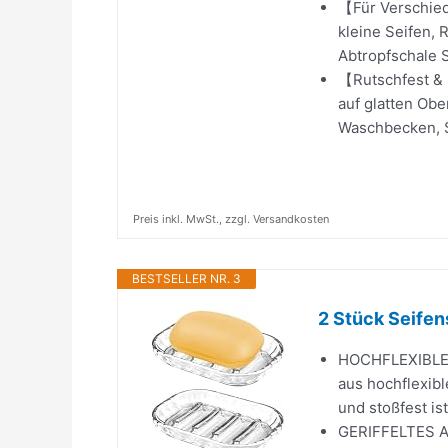
【Für Verschie
kleine Seifen, 
Abtropfschale S
【Rutschfest & S
auf glatten Obe
Waschbecken, Se
Preis inkl. MwSt., zzgl. Versandkosten
BESTSELLER NR. 3
2 Stück Seifen
HOCHFLEXIBLES
aus hochflexibl
und stoßfest is
GERIFFELTES AN