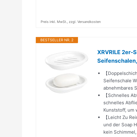
Preis inkl. MwSt., zzgl. Versandkosten
BESTSELLER NR. 2
XRVRILE 2er-S
Seifenschalen,
【Doppelschich
Seifenschale W
abnehmbares Sys
【Schnelles Abf
schnelles Abfli
Kunststoff, um 
【Leicht Zu Rei
und der Soap Ho
kein Schimmel, 