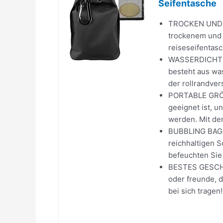
Seifentasche
TROCKEN UND A
trockenem und a
reiseseifentasc
WASSERDICHT U
besteht aus wa
der rollrandver
PORTABLE GRÖSS
geeignet ist, u
werden. Mit dem
BUBBLING BAG: 
reichhaltigen S
befeuchten Sie s
BESTES GESCHEN
oder freunde, d
bei sich tragen