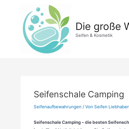
Zum
Inhalt
springen
Die große W
Seifen & Kosmetik
Seifenschale Camping
Seifenaufbewahrungen
/ Von
Seifen Liebhaber
Seifenschale Camping – die besten Seifensch