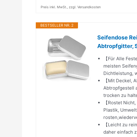
Preis inkl. MwSt., zzgl. Versandkosten
BESTSELLER NR. 2
Seifendose Rei
Abtropfgitter,
【Für Alle Fes
meisten Seifeng
Dichtleistung, 
【Mit Deckel, A
Abtropfgestell 
trocken zu hal
【Rostet Nicht,
Plastik, Umwelt
rosten,wiederv
【Leicht zu rein
daher einfach 