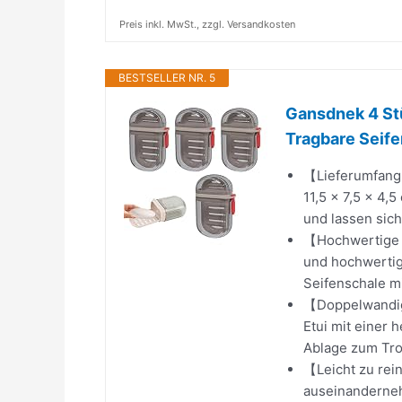
Preis inkl. MwSt., zzgl. Versandkosten
BESTSELLER NR. 5
Gansdnek 4 Stü
Tragbare Seife
【Lieferumfang】
11,5 × 7,5 × 4,
und lassen sich
【Hochwertige M
und hochwertige
Seifenschale mi
【Doppelwandig
Etui mit einer 
Ablage zum Troc
【Leicht zu rein
auseinanderneh