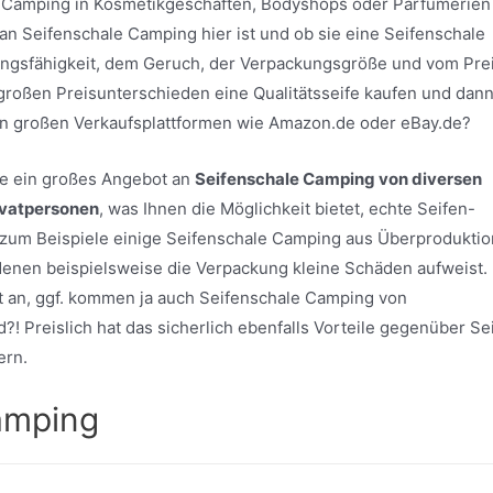
e Camping in Kosmetikgeschäften, Bodyshops oder Parfümerien
 an Seifenschale Camping hier ist und ob sie eine Seifenschale
ungsfähigkeit, dem Geruch, der Verpackungsgröße und vom Pre
l großen Preisunterschieden eine Qualitätsseife kaufen und dan
von großen Verkaufsplattformen wie Amazon.de oder eBay.de?
ite ein großes Angebot an
Seifenschale Camping von diversen
ivatpersonen
, was Ihnen die Möglichkeit bietet, echte Seifen-
zum Beispiele einige Seifenschale Camping aus Überproduktio
i denen beispielsweise die Verpackung kleine Schäden aufweist.
t an, ggf. kommen ja auch Seifenschale Camping von
d?! Preislich hat das sicherlich ebenfalls Vorteile gegenüber Se
ern.
amping