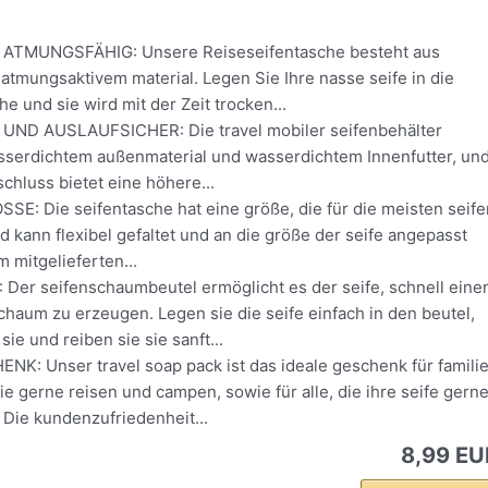
TMUNGSFÄHIG: Unsere Reiseseifentasche besteht aus
tmungsaktivem material. Legen Sie Ihre nasse seife in die
he und sie wird mit der Zeit trocken...
ND AUSLAUFSICHER: Die travel mobiler seifenbehälter
sserdichtem außenmaterial und wasserdichtem Innenfutter, un
schluss bietet eine höhere...
E: Die seifentasche hat eine größe, die für die meisten seife
nd kann flexibel gefaltet und an die größe der seife angepasst
 mitgelieferten...
Der seifenschaumbeutel ermöglicht es der seife, schnell eine
chaum zu erzeugen. Legen sie die seife einfach in den beutel,
ie und reiben sie sie sanft...
K: Unser travel soap pack ist das ideale geschenk für famili
ie gerne reisen und campen, sowie für alle, die ihre seife gern
! Die kundenzufriedenheit...
8,99 EU