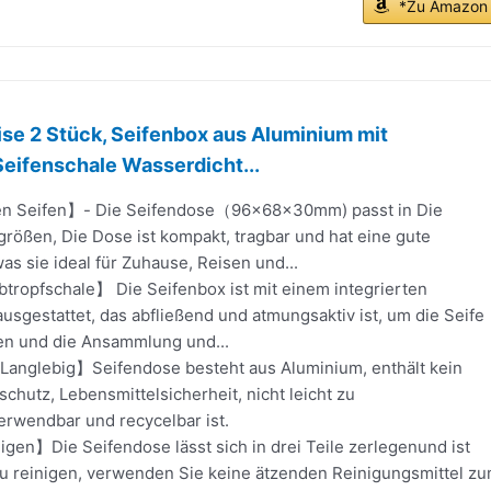
*Zu Amazon
se 2 Stück, Seifenbox aus Aluminium mit
 Seifenschale Wasserdicht...
ten Seifen】- Die Seifendose（96×68×30mm) passt in Die
rößen, Die Dose ist kompakt, tragbar und hat eine gute
was sie ideal für Zuhause, Reisen und...
btropfschale】 Die Seifenbox ist mit einem integrierten
ausgestattet, das abfließend und atmungsaktiv ist, um die Seife
ten und die Ansammlung und...
 Langlebig】Seifendose besteht aus Aluminium, enthält kein
schutz, Lebensmittelsicherheit, nicht leicht zu
erwendbar und recycelbar ist.
igen】Die Seifendose lässt sich in drei Teile zerlegenund ist
zu reinigen, verwenden Sie keine ätzenden Reinigungsmittel z