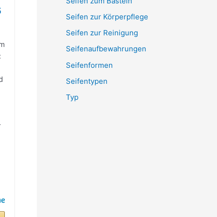
Seifen zum Basteln
5
Seifen zur Körperpflege
Seifen zur Reinigung
em
Seifenaufbewahrungen
:
Seifenformen
d
Seifentypen
Typ
r
e