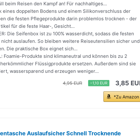
l beim Reisen den Kampf an! Für nachhaltiges...
 eines doppelten Bodens und einem Silikonverschluss der
en die festen Pflegeprodukte darin problemlos trocknen - der
tikel für die feste Haar-, Gesicht...
 Die Seifenbox ist zu 100% wasserdicht, sodass die festen
nicht auslaufen. So bleiben weitere Reiseutensilien sicher und
en. Die praktische Box eignet sich...
Foamie-Produkte sind klimaneutral und können bis zu 2
n herkömmlicher Flüssigprodukte ersetzen. Außerdem sind sie
iert, wassersparend und erzeugen weniger...
3,85 EU
4,95 EUR
−1,10 EUR
*Zu Amazon
fentasche Auslaufsicher Schnell Trocknende