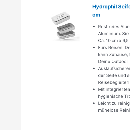
Hydrophil Seif
cm
Rostfreies Alu
Aluminium. Sie 
Ca. 10 cm x 6,5
Fürs Reisen: De
kann Zuhause, 
Deine Outdoor 
Auslaufsicherer
der Seife und s
Reisebegleiter!
Mit integrierte
hygienische Tro
Leicht zu reini
mühelose Reini