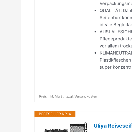
Verpackungsmül
QUALITÄT: Dank
Seifenbox könn
ideale Begleitar
AUSLAUFSICHER:
Pflegeprodukte 
vor allem trock
KLIMANEUTRAL: 
Plastikflasche
super konzentr
Preis inkl. MwSt., zzgl. Versandkosten
BESTSELLER NR. 4
Uliya Reisesei