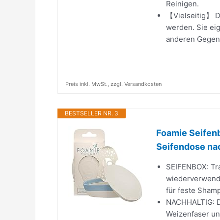
Reinigen.
【Vielseitig】 D
werden. Sie ei
anderen Gegens
Preis inkl. MwSt., zzgl. Versandkosten
BESTSELLER NR. 3
Foamie Seifen
Seifendose nac
SEIFENBOX: Trav
wiederverwendb
für feste Shamp
NACHHALTIG: Di
Weizenfaser un