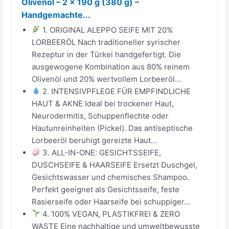
Olivenöl – 2 x 190 g (380 g) –
Handgemachte...
1. ORIGINAL ALEPPO SEIFE MIT 20%
LORBEERÖL Nach traditioneller syrischer
Rezeptur in der Türkei handgefertigt. Die
ausgewogene Kombination aus 80% reinem
Olivenöl und 20% wertvollem Lorbeeröl...
2. INTENSIVPFLEGE FÜR EMPFINDLICHE
HAUT & AKNE Ideal bei trockener Haut,
Neurodermitis, Schuppenflechte oder
Hautunreinheiten (Pickel). Das antiseptische
Lorbeeröl beruhigt gereizte Haut...
3. ALL-IN-ONE: GESICHTSSEIFE,
DUSCHSEIFE & HAARSEIFE Ersetzt Duschgel,
Gesichtswasser und chemisches Shampoo.
Perfekt geeignet als Gesichtsseife, feste
Rasierseife oder Haarseife bei schuppiger...
4. 100% VEGAN, PLASTIKFREI & ZERO
WASTE Eine nachhaltige und umweltbewusste