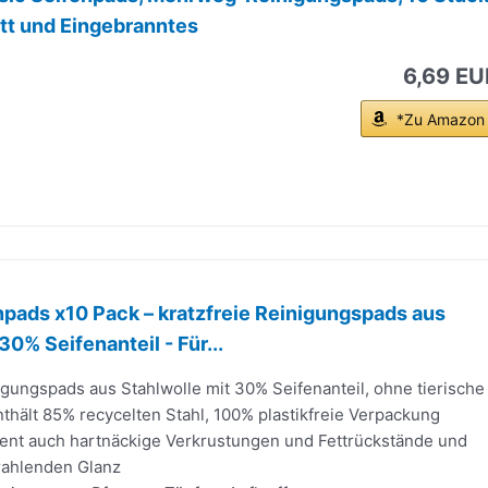
tt und Eingebranntes
6,69 EU
*Zu Amazon
pads x10 Pack – kratzfreie Reinigungspads aus
30% Seifenanteil - Für...
igungspads aus Stahlwolle mit 30% Seifenanteil, ohne tierische
enthält 85% recycelten Stahl, 100% plastikfreie Verpackung
zient auch hartnäckige Verkrustungen und Fettrückstände und
trahlenden Glanz