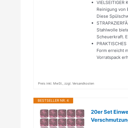
VIELSEITIGER 
Reinigung von E
Diese Spülschw
STRAPAZIERFÄH
Stahlwolle biet
Scheuerkraft. E
PRAKTISCHES 2
Form erreicht 
Vorratspack erh
Preis inkl. MwSt., zzgl. Versandkosten
BESTSELLER NR. 4
20er Set Einw
Verschmutzung