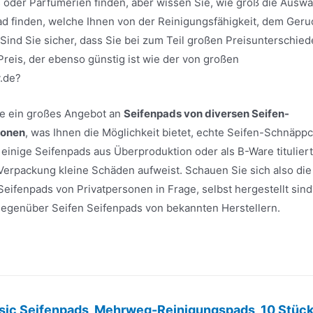
oder Parfümerien finden, aber wissen Sie, wie groß die Auswa
pad finden, welche Ihnen von der Reinigungsfähigkeit, dem Geru
ind Sie sicher, dass Sie bei zum Teil großen Preisunterschie
Preis, der ebenso günstig ist wie der von großen
.de?
ite ein großes Angebot an
Seifenpads von diversen Seifen-
sonen
, was Ihnen die Möglichkeit bietet, echte Seifen-Schnäpp
einige Seifenpads aus Überproduktion oder als B-Ware titulier
 Verpackung kleine Schäden aufweist. Schauen Sie sich also die
eifenpads von Privatpersonen in Frage, selbst hergestellt sind
e gegenüber Seifen Seifenpads von bekannten Herstellern.
sic Seifenpads, Mehrweg-Reinigungspads, 10 Stück