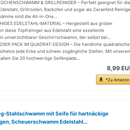
KÜCHENSCHWAMM & GRILLREINIGER – Perfekt geeignet für di
delstahl, Grillrosten, Backofen und sogar als Ceranfeld Reinige
ämme sind die All-in-One...
IGES EDELSTAHL-MATERIAL – Hergestellt aus grober
en diese Topfreiniger aus Edelstahl eine exzellente
in unverzichtbarer Geschirrschwamm, der selbst bei...
0ER PACK IM QUADRAT-DESIGN – Die handliche quadratische
mühelos jede Ecke und schwer zugängliche Stellen. Mit unsere
alten Sie 20 hochwertige Seifenpads...
8,99 EU
*Zu Amazon
eg-Stahlschwamm mit Seife für hartnäckige
en, Scheuerschwamm Edelstahl...