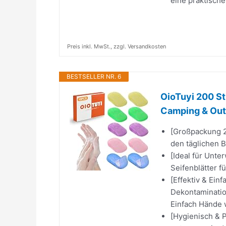
eine praktische
Preis inkl. MwSt., zzgl. Versandkosten
BESTSELLER NR. 6
OioTuyi 200 St
Camping & Outd
[Großpackung 20
den täglichen B
[Ideal für Unte
Seifenblätter f
[Effektiv & Ein
Dekontamination
Einfach Hände 
[Hygienisch & P