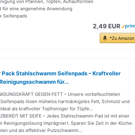
einigung von Pfannen, Töpfen, Auflaufformen
ft für eine angenehme Anwendung
ck Seifenpads
2,49 EUR
*Zu Amazon
 Pack Stahlschwamm Seifenpads – Kraftvoller
 Reinigungsschwamm für...
NIGUNGSKRAFT GEGEN FETT – Unsere vorbefeuchteten
eifenpads lösen mühelos hartnäckigstes Fett, Schmutz und
deal als kraftvoller Topfreiniger für Töpfe...
BEREIT MIT SEIFE – Jedes Stahlschwamm-Pad ist mit einer
n Reinigungslösung imprägniert. Sparen Sie Zeit in der Küche:
hten und als effektiver Putzschwamm...