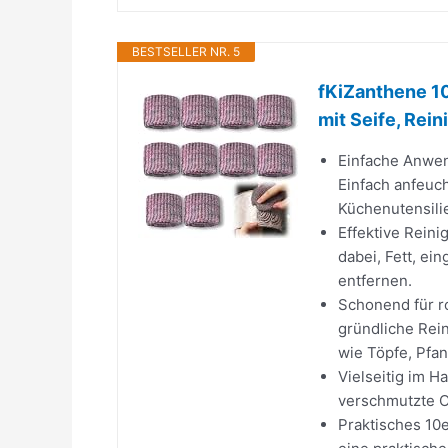
BESTSELLER NR. 5
fKiZanthene 1
mit Seife, Rein
Einfache Anwen
Einfach anfeuc
Küchenutensili
Effektive Reini
dabei, Fett, e
entfernen.
Schonend für ro
gründliche Rei
wie Töpfe, Pfan
Vielseitig im Ha
verschmutzte O
Praktisches 10e