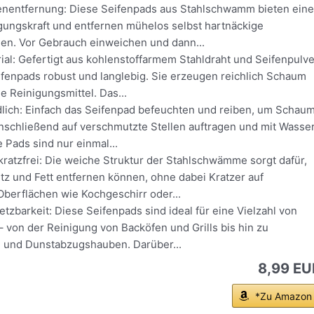
kenentfernung: Diese Seifenpads aus Stahlschwamm bieten eine
igungskraft und entfernen mühelos selbst hartnäckige
n. Vor Gebrauch einweichen und dann...
al: Gefertigt aus kohlenstoffarmem Stahldraht und Seifenpulve
ifenpads robust und langlebig. Sie erzeugen reichlich Schaum
e Reinigungsmittel. Das...
lich: Einfach das Seifenpad befeuchten und reiben, um Schau
nschließend auf verschmutzte Stellen auftragen und mit Wasse
 Pads sind nur einmal...
ratzfrei: Die weiche Struktur der Stahlschwämme sorgt dafür,
tz und Fett entfernen können, ohne dabei Kratzer auf
Oberflächen wie Kochgeschirr oder...
setzbarkeit: Diese Seifenpads sind ideal für eine Vielzahl von
von der Reinigung von Backöfen und Grills bis hin zu
n und Dunstabzugshauben. Darüber...
8,99 EU
*Zu Amazon