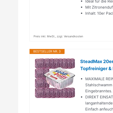
Ideal für die R
Mit Zitronendu
Inhalt: 10er Pa
Preis inkl. MwSt., zzgl. Versandkosten
BESTSELLER NR. 3
SteadMax 20er
Topfreiniger &
MAXIMALE REI
Stahlschwamm S
Eingebranntes. I
DIREKT EINSATZ
langanhaltende
Einfach anfeuc