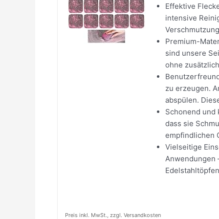
Effektive Flec
intensive Rein
Verschmutzunge
Premium-Materi
sind unsere Se
ohne zusätzlich
Benutzerfreund
zu erzeugen. A
abspülen. Diese
Schonend und k
dass sie Schmu
empfindlichen 
Vielseitige Ein
Anwendungen – 
Edelstahltöpfe
Preis inkl. MwSt., zzgl. Versandkosten