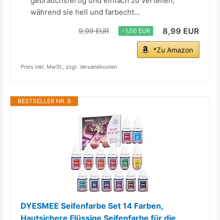
gebrauchsfertig und einfach zu verteilen,
während sie hell und farbecht...
8,99 EUR
9,99 EUR
−1,00 EUR
*Zu Amazon
Preis inkl. MwSt., zzgl. Versandkosten
BESTSELLER NR. 8
DYESMEE Seifenfarbe Set 14 Farben,
Hautsichere Flüssige Seifenfarbe für die