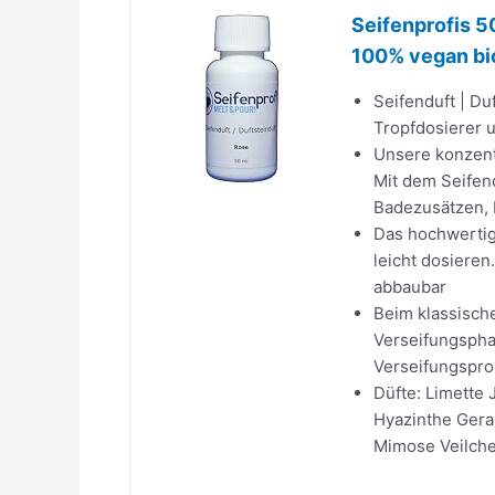
Seifenprofis 5
100% vegan bi
Seifenduft | Du
Tropfdosierer 
Unsere konzentr
Mit dem Seifen
Badezusätzen, 
Das hochwertige
leicht dosieren
abbaubar
Beim klassisch
Verseifungspha
Verseifungspro
Düfte: Limette 
Hyazinthe Gera
Mimose Veilche