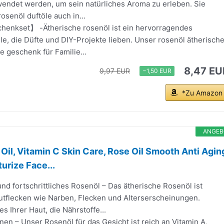
wendet werden, um sein natürliches Aroma zu erleben. Sie
osenöl duftöle auch in...
enkset】 -Ätherische rosenöl ist ein hervorragendes
le, die Düfte und DIY-Projekte lieben. Unser rosenöl ätherisch
le geschenk für Familie...
8,47 EU
9,97 EUR
−1,50 EUR
*Zu Amazon
ANGEB
 Oil, Vitamin C Skin Care, Rose Oil Smooth Anti Agin
urize Face...
d fortschrittliches Rosenöl – Das ätherische Rosenöl ist
autflecken wie Narben, Flecken und Alterserscheinungen.
s Ihrer Haut, die Nährstoffe...
nen – Unser Rosenöl für das Gesicht ist reich an Vitamin A,