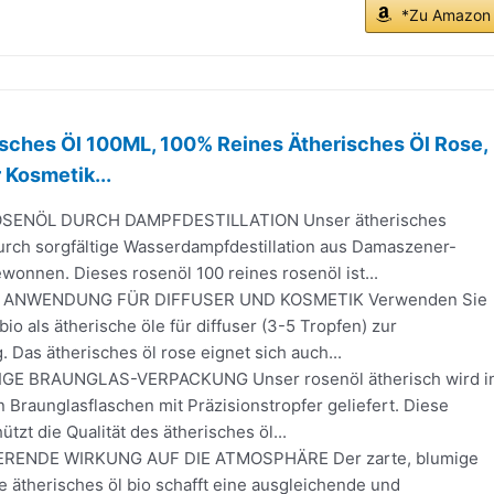
*Zu Amazon
sches Öl 100ML, 100% Reines Ätherisches Öl Rose,
 Kosmetik...
OSENÖL DURCH DAMPFDESTILLATION Unser ätherisches
urch sorgfältige Wasserdampfdestillation aus Damaszener-
onnen. Dieses rosenöl 100 reines rosenöl ist...
E ANWENDUNG FÜR DIFFUSER UND KOSMETIK Verwenden Sie
bio als ätherische öle für diffuser (3-5 Tropfen) zur
Das ätherisches öl rose eignet sich auch...
E BRAUNGLAS-VERPACKUNG Unser rosenöl ätherisch wird i
Braunglasflaschen mit Präzisionstropfer geliefert. Diese
tzt die Qualität des ätherisches öl...
RENDE WIRKUNG AUF DIE ATMOSPHÄRE Der zarte, blumige
e ätherisches öl bio schafft eine ausgleichende und