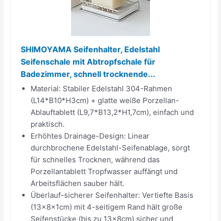
SHIMOYAMA Seifenhalter, Edelstahl
Seifenschale mit Abtropfschale für
Badezimmer, schnell trocknende...
Material:​​ Stabiler Edelstahl 304-Rahmen
(L14*B10*H3cm) + glatte weiße Porzellan-
Ablauftablett (L9,7*B13,2*H1,7cm), einfach und
praktisch.
Erhöhtes Drainage-Design:​​ Linear
durchbrochene Edelstahl-Seifenablage, ​sorgt
für schnelles Trocknen, während das
Porzellantablett Tropfwasser auffängt und
Arbeitsflächen sauber hält.
Überlauf-sicherer Seifenhalter:​​ Vertiefte Basis
(13×8×1cm) mit 4-seitigem Rand hält große
Seifenstücke (bis zu 13×8cm) sicher und ​