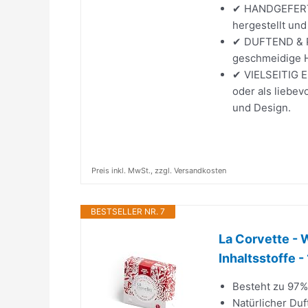
✔ HANDGEFERTI
hergestellt und
✔ DUFTEND & P
geschmeidige H
✔ VIELSEITIG E
oder als liebe
und Design.
Preis inkl. MwSt., zzgl. Versandkosten
BESTSELLER NR. 7
La Corvette - 
Inhaltsstoffe -
Besteht zu 97% 
Natürlicher Du