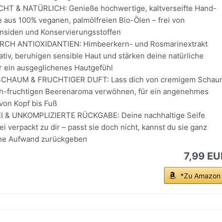
 & NATÜRLICH: Genieße hochwertige, kaltverseifte Hand-
 aus 100% veganen, palmölfreien Bio-Ölen – frei von
nsiden und Konservierungsstoffen
H ANTIOXIDANTIEN: Himbeerkern- und Rosmarinextrakt
ativ, beruhigen sensible Haut und stärken deine natürliche
ür ein ausgeglichenes Hautgefühl
CHAUM & FRUCHTIGER DUFT: Lass dich von cremigem Schau
h-fruchtigen Beerenaroma verwöhnen, für ein angenehmes
von Kopf bis Fuß
 & UNKOMPLIZIERTE RÜCKGABE: Deine nachhaltige Seife
ei verpackt zu dir – passt sie doch nicht, kannst du sie ganz
hne Aufwand zurückgeben
7,99 EU
*Zu Amazon