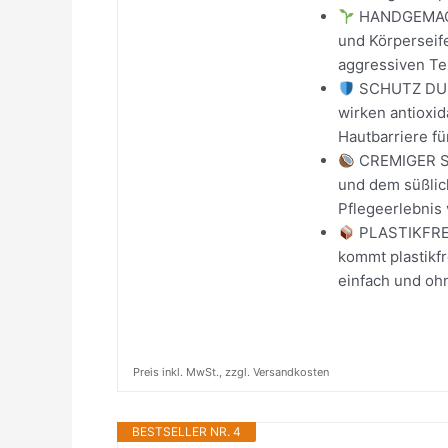
HANDGEMACHT
und Körperseife
aggressiven Te
SCHUTZ DURC
wirken antioxid
Hautbarriere f
CREMIGER S
und dem süßlic
Pflegeerlebnis 
PLASTIKFREI
kommt plastikfr
einfach und o
Preis inkl. MwSt., zzgl. Versandkosten
BESTSELLER NR. 4