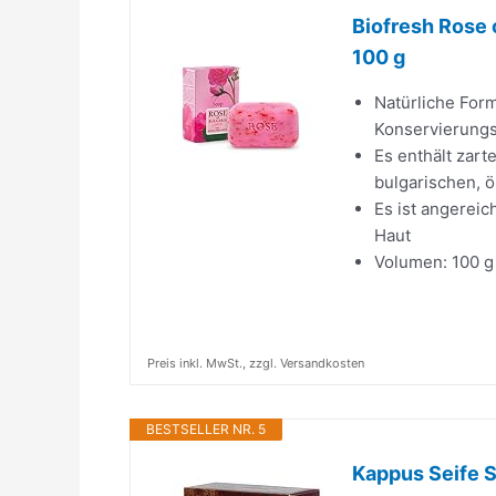
Biofresh Rose o
100 g
Natürliche For
Konservierungs
Es enthält zart
bulgarischen, 
Es ist angereic
Haut
Volumen: 100 g
Preis inkl. MwSt., zzgl. Versandkosten
BESTSELLER NR. 5
Kappus Seife 