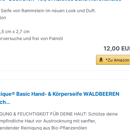
" Seife von Rammstein im neuen Look und Duft.
ton
,5 cm x 2,7 cm
erversuche und frei von Palmöl
12,00 EU
*Zu Amazon
ique® Basic Hand- & Körperseife WALDBEEREN
ch...
GUNG & FEUCHTIGKEIT FÜR DEINE HAUT: Schütze deine
mpfindliche Haut vor Austrocknung mit sanfter,
pendender Reinigung aus Bio-Pflanzenölen