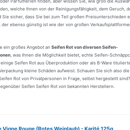
oder Parfümerien finden, aber wissen Sie, wie groß die Auswah
finden, welche Ihnen von der Reinigungsfähigkeit, dem Geruch, d
Sie sicher, dass Sie bei zum Teil großen Preisunterschieden e
, der ebenso günstig ist wie der von großen Verkaufsplattforme
ite ein großes Angebot an
Seifen Rot von diversen Seifen-
sonen
, was Ihnen die Möglichkeit bietet, echte Seifen-Schnäpp
inige Seifen Rot aus Überproduktion oder als B-Ware tituliert
 Verpackung kleine Schäden aufweist. Schauen Sie sich also die
ifen Rot von Privatpersonen in Frage, selbst hergestellt sind?
e gegenüber Seifen Seifen Rot von bekannten Herstellern.
 Vigne Rouge (Rotes Weinlaub) - Karité 125g