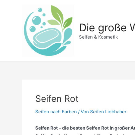
Zum
Inhalt
springen
Die große W
Seifen & Kosmetik
Seifen Rot
Seifen nach Farben
/ Von
Seifen Liebhaber
Seifen Rot – die besten Seifen Rot in großer A