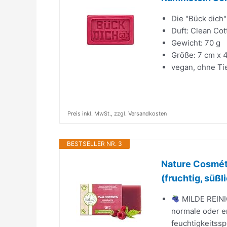
Die "Bück dich
Duft: Clean Cot
Gewicht: 70 g
Größe: 7 cm x 4
vegan, ohne Ti
Preis inkl. MwSt., zzgl. Versandkosten
BESTSELLER NR. 3
Nature Cosmét
(fruchtig, süßli
MILDE REINI
normale oder e
feuchtigkeitss