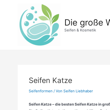
Zum
Inhalt
springen
Die große W
Seifen & Kosmetik
Seifen Katze
Seifenformen
/ Von
Seifen Liebhaber
Seifen Katze – die besten Seifen Katze in gro