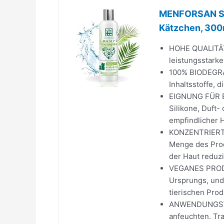
MENFORSAN Seh
Kätzchen, 300
HOHE QUALITÄT:
leistungsstarke
100% BIODEGRA
Inhaltsstoffe, 
EIGNUNG FÜR E
Silikone, Duft-
empfindlicher H
KONZENTRIERTE
Menge des Produ
der Haut reduzi
VEGANES PRODUK
Ursprungs, und
tierischen Prod
ANWENDUNGSWEI
anfeuchten. Tr