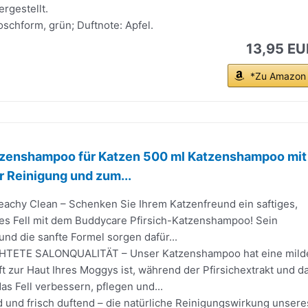
rgestellt.
oschform, grün; Duftnote: Apfel.
13,95 EU
*Zu Amazon
zenshampoo für Katzen 500 ml Katzenshampoo mit
ur Reinigung und zum...
achy Clean – Schenken Sie Ihrem Katzenfreund ein saftiges,
des Fell mit dem Buddycare Pfirsich-Katzenshampoo! Sein
 und die sanfte Formel sorgen dafür...
ETE SALONQUALITÄT – Unser Katzenshampoo hat eine mild
ft zur Haut Ihres Moggys ist, während der Pfirsichextrakt und d
as Fell verbessern, pflegen und...
 und frisch duftend – die natürliche Reinigungswirkung unsere