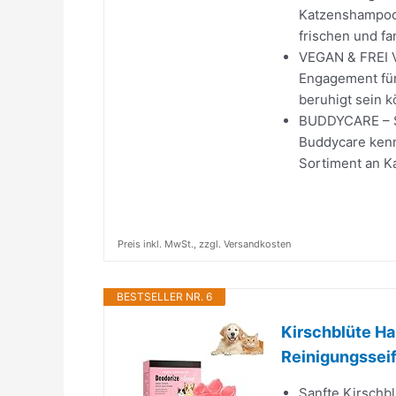
Katzenshampoos
frischen und fan
VEGAN & FREI V
Engagement für
beruhigt sein kö
BUDDYCARE – Si
Buddycare kenn
Sortiment an K
Preis inkl. MwSt., zzgl. Versandkosten
BESTSELLER NR. 6
Kirschblüte Ha
Reinigungsseif
Sanfte Kirschbl