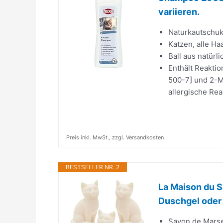
variieren.
Naturkautschu
Katzen, alle H
Ball aus natür
Enthält Reakti
500-7] und 2-M
allergische Rea
Preis inkl. MwSt., zzgl. Versandkosten
BESTSELLER NR. 2
La Maison du S
Duschgel oder 
Savon de Marsei