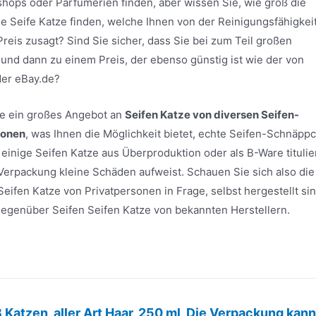
shops oder Parfümerien finden, aber wissen Sie, wie groß die
ne Seife Katze finden, welche Ihnen von der Reinigungsfähigkeit
is zusagt? Sind Sie sicher, dass Sie bei zum Teil großen
 und dann zu einem Preis, der ebenso günstig ist wie der von
der eBay.de?
ite ein großes Angebot an
Seifen Katze von diversen Seifen-
sonen
, was Ihnen die Möglichkeit bietet, echte Seifen-Schnäpp
inige Seifen Katze aus Überproduktion oder als B-Ware titulie
 Verpackung kleine Schäden aufweist. Schauen Sie sich also die
eifen Katze von Privatpersonen in Frage, selbst hergestellt sin
e gegenüber Seifen Seifen Katze von bekannten Herstellern.
atzen, aller Art Haar, 250 ml, Die Verpackung kann