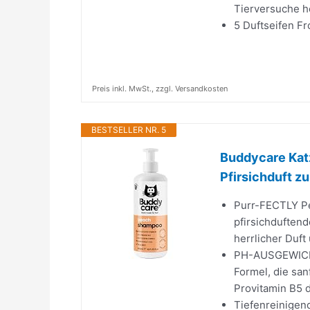
Tierversuche he
5 Duftseifen Fr
Preis inkl. MwSt., zzgl. Versandkosten
BESTSELLER NR. 5
Buddycare Kat
Pfirsichduft z
Purr-FECTLY Pe
pfirsichduften
herrlicher Duft
PH-AUSGEWICHT
Formel, die san
Provitamin B5 d
Tiefenreinigend