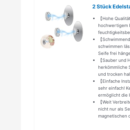
2 Stück Edelst
【Hohe Qualität
hochwertigem E
feuchtigkeitsbe
【Schwimmendes 
schwimmen läss
Seife frei hänge
【Sauber und Hy
herkömmliche S
und trocken hal
【Einfache Insta
sehr einfach! K
ermöglicht die In
【Weit Verbreit
nicht nur als 
magnetischen o