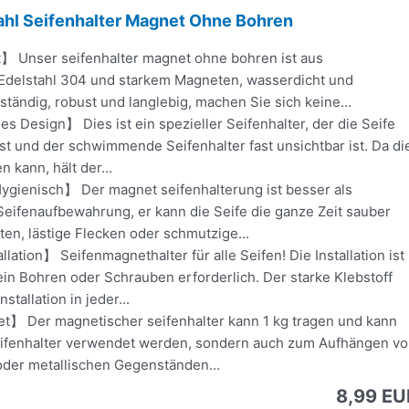
ahl Seifenhalter Magnet Ohne Bohren
】 Unser seifenhalter magnet ohne bohren ist aus
delstahl 304 und starkem Magneten, wasserdicht und
ständig, robust und langlebig, machen Sie sich keine...
Design】 Dies ist ein spezieller Seifenhalter, der die Seife
t und der schwimmende Seifenhalter fast unsichtbar ist. Da di
n kann, hält der...
gienisch】 Der magnet seifenhalterung ist besser als
eifenaufbewahrung, er kann die Seife die ganze Zeit sauber
ten, lästige Flecken oder schmutzige...
llation】 Seifenmagnethalter für alle Seifen! Die Installation ist
ein Bohren oder Schrauben erforderlich. Der starke Klebstoff
stallation in jeder...
et】 Der magnetischer seifenhalter kann 1 kg tragen und kann
Seifenhalter verwendet werden, sondern auch zum Aufhängen v
der metallischen Gegenständen...
8,99 EU