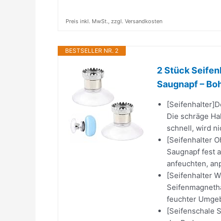
Preis inkl. MwSt., zzgl. Versandkosten
BESTSELLER NR. 2
2 Stück Seifen
Saugnapf – Bohr
[Seifenhalter]D
Die schräge Hal
schnell, wird ni
[Seifenhalter 
Saugnapf fest a
anfeuchten, anp
[Seifenhalter W
Seifenmagnethal
feuchter Umgeb
[Seifenschale 