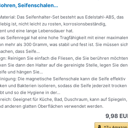
hren, Seifenschalen...
aterial: Das Seifenhalter-Set besteht aus Edelstahl-ABS, das
lebig ist, nicht leicht zu rosten, korrosionsbeständig,
ent und eine lange Lebensdauer hat.
Das Seifenregal hat eine hohe Tragfähigkeit mit einer maximale
on mehr als 300 Gramm, was stabil und fest ist. Sie müssen sic
chen, dass Seife...
gn: Reinigen Sie einfach die Fliesen, die Sie berühren möchten
ken Sie dann den Halter auf die gereinigte Stelle, legen Sie den
eife und hängen Sie...
nigung: Die magnetische Seifenschale kann die Seife effektiv
en und Bakterien isolieren, sodass die Seife jederzeit trocken
bt und so die Hygiene in der...
ich: Geeignet für Küche, Bad, Duschraum, kann auf Spiegeln,
und anderen glatten Oberflächen verwendet werden.
9,98 EU
*Zu Amazon