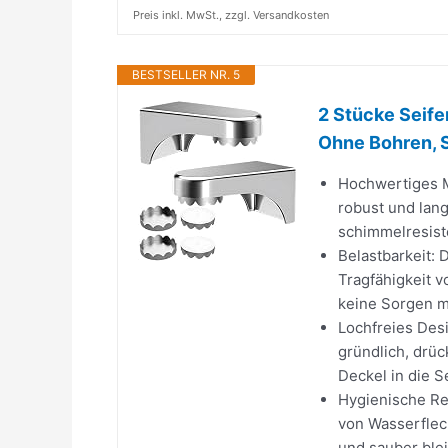
Preis inkl. MwSt., zzgl. Versandkosten
BESTSELLER NR. 5
2 Stücke Seife
Ohne Bohren, S
Hochwertiges M
robust und lang
schimmelresist
Belastbarkeit: 
Tragfähigkeit v
keine Sorgen ma
Lochfreies Desi
gründlich, drüc
Deckel in die S
Hygienische Rei
von Wasserfleck
und sauber blei