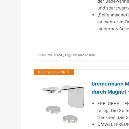
der Badewanne
und spart wertv
[Seifenmagnet]I
an mehreren Or
modernes Acces
Preis inkl. MwSt., zzgl. Versandkosten
BESTSELLER NR. 3
bremermann Ma
durch Magnet -
FREI GEHALTEN 
fertig. Die Sei
trocknen. Die S
UMWELTFREUNDLI