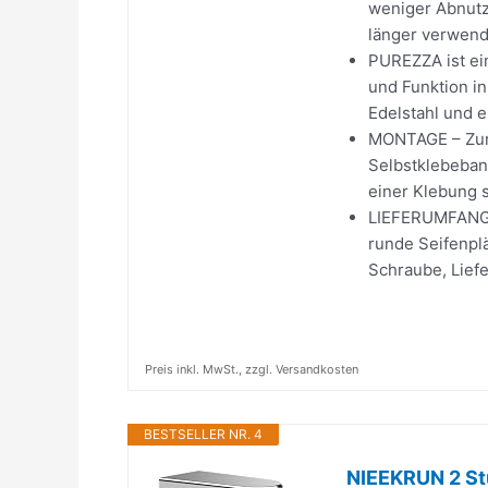
weniger Abnutz
länger verwend
PUREZZA ist ein
und Funktion i
Edelstahl und e
MONTAGE – Zur 
Selbstklebeban
einer Klebung 
LIEFERUMFANG – 
runde Seifenpl
Schraube, Liefe
Preis inkl. MwSt., zzgl. Versandkosten
BESTSELLER NR. 4
NIEEKRUN 2 Stü