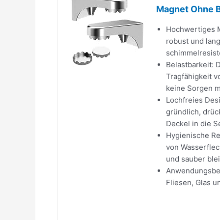
Magnet Ohne Bo
Hochwertiges M
robust und lang
schimmelresist
Belastbarkeit: 
Tragfähigkeit v
keine Sorgen ma
Lochfreies Desi
gründlich, drüc
Deckel in die S
Hygienische Rei
von Wasserfleck
und sauber blei
Anwendungsbere
Fliesen, Glas 