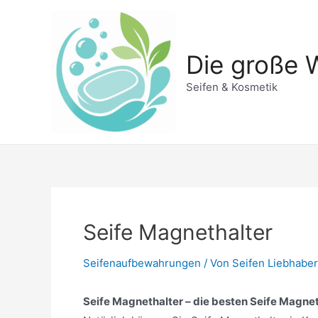
Zum
Inhalt
springen
Die große W
Seifen & Kosmetik
Seife Magnethalter
Seifenaufbewahrungen
/ Von
Seifen Liebhaber
Seife Magnethalter – die besten Seife Magneth