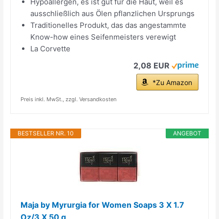
Hypoallergen, es ist gut für die Haut, weil es
ausschließlich aus Ölen pflanzlichen Ursprungs
Traditionelles Produkt, das das angestammte
Know-how eines Seifenmeisters verewigt
La Corvette
2,08 EUR
*Zu Amazon
Preis inkl. MwSt., zzgl. Versandkosten
BESTSELLER NR. 10
ANGEBOT
Maja by Myrurgia for Women Soaps 3 X 1.7
Oz/3 X 50 g