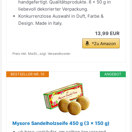
handgefertigt. Qualitätsprodukte. 6 x 50 g in
liebevoll dekorierter Verpackung.
Konkurrenzlose Auswahl in Duft, Farbe &
Design. Made in Italy.
13,99 EUR
*Zu Amazon
Preis inkl. MwSt., zzgl. Versandkosten
BESTSELLER NR. 10
ANGEBOT
Mysore Sandelholzseife 450 g (3 x 150 g)
uk base-verkäufer, am selben tag versand.