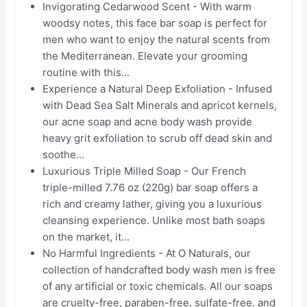
Invigorating Cedarwood Scent - With warm
woodsy notes, this face bar soap is perfect for
men who want to enjoy the natural scents from
the Mediterranean. Elevate your grooming
routine with this...
Experience a Natural Deep Exfoliation - Infused
with Dead Sea Salt Minerals and apricot kernels,
our acne soap and acne body wash provide
heavy grit exfoliation to scrub off dead skin and
soothe...
Luxurious Triple Milled Soap - Our French
triple-milled 7.76 oz (220g) bar soap offers a
rich and creamy lather, giving you a luxurious
cleansing experience. Unlike most bath soaps
on the market, it...
No Harmful Ingredients - At O Naturals, our
collection of handcrafted body wash men is free
of any artificial or toxic chemicals. All our soaps
are cruelty-free, paraben-free, sulfate-free, and