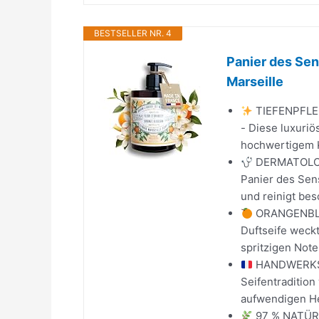
BESTSELLER NR. 4
Panier des Se
Marseille
TIEFENPFLE
- Diese luxuri
hochwertigem Ko
DERMATOLOGI
Panier des Sens
und reinigt bes
ORANGENBLÜ
Duftseife weck
spritzigen Note
HANDWERKSK
Seifentradition
aufwendigen Hei
97 % NATÜRL