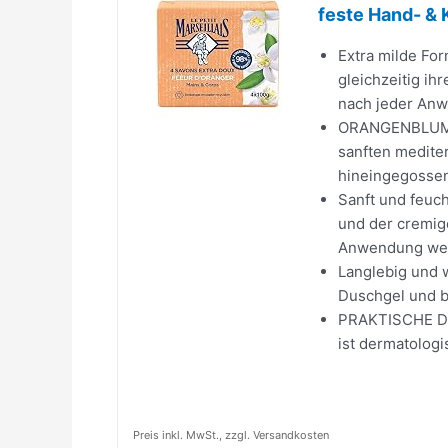
feste Hand- & K
Extra milde For
gleichzeitig ih
nach jeder An
ORANGENBLUME 
sanften medite
hineingegossen
Sanft und feuc
und der cremige
Anwendung wei
Langlebig und w
Duschgel und bi
PRAKTISCHE DET
ist dermatologi
Preis inkl. MwSt., zzgl. Versandkosten