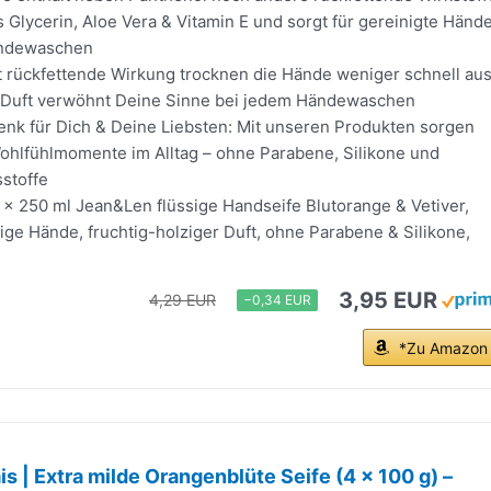
s Glycerin, Aloe Vera & Vitamin E und sorgt für gereinigte Händ
ändewaschen
ht rückfettende Wirkung trocknen die Hände weniger schnell au
e Duft verwöhnt Deine Sinne bei jedem Händewaschen
henk für Dich & Deine Liebsten: Mit unseren Produkten sorgen
Wohlfühlmomente im Alltag – ohne Parabene, Silikone und
sstoffe
 x 250 ml Jean&Len flüssige Handseife Blutorange & Vetiver,
ige Hände, fruchtig-holziger Duft, ohne Parabene & Silikone,
3,95 EUR
4,29 EUR
−0,34 EUR
*Zu Amazon
is | Extra milde Orangenblüte Seife (4 x 100 g) –