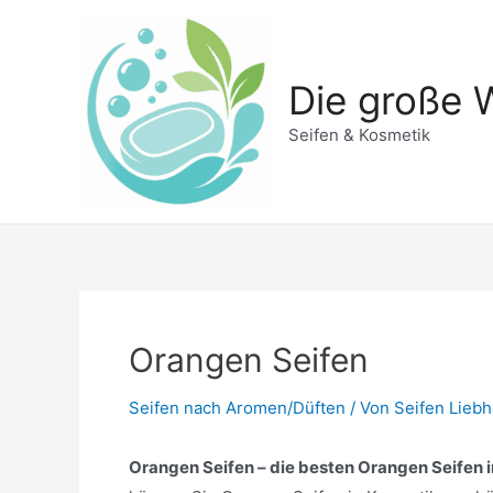
Zum
Inhalt
springen
Die große W
Seifen & Kosmetik
Orangen Seifen
Seifen nach Aromen/Düften
/ Von
Seifen Lieb
Orangen Seifen – die besten Orangen Seifen i