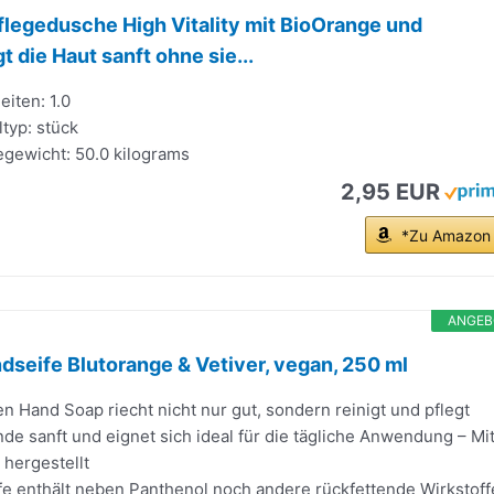
Pflegedusche High Vitality mit BioOrange und
t die Haut sanft ohne sie...
eiten: 1.0
typ: stück
gewicht: 50.0 kilograms
2,95 EUR
*Zu Amazon
ANGEB
dseife Blutorange & Vetiver, vegan, 250 ml
n Hand Soap riecht nicht nur gut, sondern reinigt und pflegt
e sanft und eignet sich ideal für die tägliche Anwendung – Mi
 hergestellt
fe enthält neben Panthenol noch andere rückfettende Wirkstoff