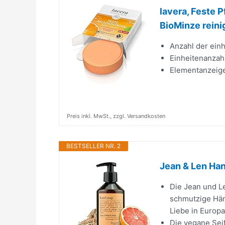
lavera, Feste 
BioMinze reinig
Anzahl der einh
Einheitenanzahl
Elementanzeige
Preis inkl. MwSt., zzgl. Versandkosten
BESTSELLER NR. 2
Jean & Len Han
Die Jean und Le
schmutzige Händ
Liebe in Europa
Die vegane Sei