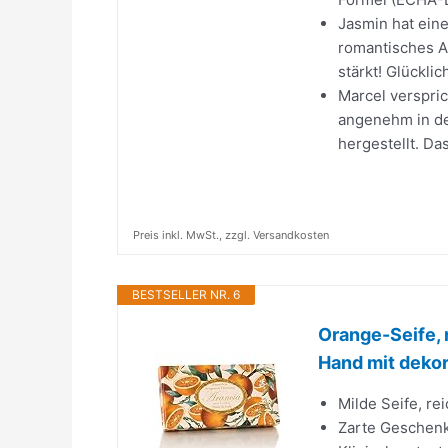
Jasmin hat ein
romantisches A
stärkt! Glücklic
Marcel verspric
angenehm in de
hergestellt. Da
Preis inkl. MwSt., zzgl. Versandkosten
BESTSELLER NR. 6
Orange-Seife, r
Hand mit dekor
Milde Seife, re
Zarte Geschenk