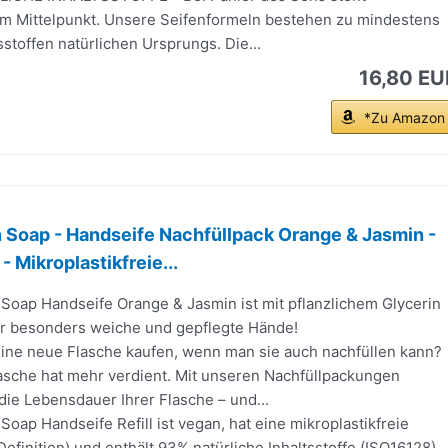
 im Mittelpunkt. Unsere Seifenformeln bestehen zu mindestens
sstoffen natürlichen Ursprungs. Die...
16,80 EU
*Zu Amazon
 Soap - Handseife Nachfüllpack Orange & Jasmin -
- Mikroplastikfreie...
 Soap Handseife Orange & Jasmin ist mit pflanzlichem Glycerin
ür besonders weiche und gepflegte Hände!
ne neue Flasche kaufen, wenn man sie auch nachfüllen kann?
lasche hat mehr verdient. Mit unseren Nachfüllpackungen
die Lebensdauer Ihrer Flasche – und...
Soap Handseife Refill ist vegan, hat eine mikroplastikfreie
finition) und enthält 93% natürliche Inhaltsstoffe (ISO16128).