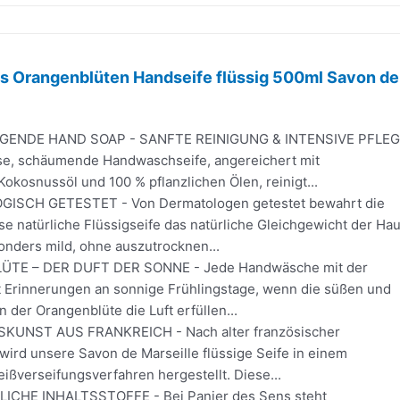
ns Orangenblüten Handseife flüssig 500ml Savon de
GENDE HAND SOAP - SANFTE REINIGUNG & INTENSIVE PFLE
öse, schäumende Handwaschseife, angereichert mit
kosnussöl und 100 % pflanzlichen Ölen, reinigt...
SCH GETESTET - Von Dermatologen getestet bewahrt die
e natürliche Flüssigseife das natürliche Gleichgewicht der Hau
onders mild, ohne auszutrocknen...
TE – DER DUFT DER SONNE - Jede Handwäsche mit der
t Erinnerungen an sonnige Frühlingstage, wenn die süßen und
n der Orangenblüte die Luft erfüllen...
UNST AUS FRANKREICH - Nach alter französischer
 wird unsere Savon de Marseille flüssige Seife in einem
ßverseifungsverfahren hergestellt. Diese...
ICHE INHALTSSTOFFE - Bei Panier des Sens steht