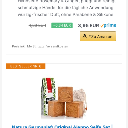
Handseife Rosemary & Ginger, pflegt und reinigt
schmutzige Hände, für die tägliche Anwendung,
würzig-frischer Duft, ohne Parabene & Silikone
3,95 EUR
4,29 EUR
−0,34 EUR
*Zu Amazon
Preis inkl. MwSt., zzgl. Versandkosten
BESTSELLER NR. 6
Natura Germania® Original Aleppo Seife Set |