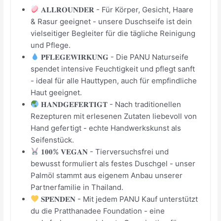
𝐀𝐋𝐋𝐑𝐎𝐔𝐍𝐃𝐄𝐑 - Für Körper, Gesicht, Haare
& Rasur geeignet - unsere Duschseife ist dein
vielseitiger Begleiter für die tägliche Reinigung
und Pflege.
𝐏𝐅𝐋𝐄𝐆𝐄𝐖𝐈𝐑𝐊𝐔𝐍𝐆 - Die PANU Naturseife
spendet intensive Feuchtigkeit und pflegt sanft
- ideal für alle Hauttypen, auch für empfindliche
Haut geeignet.
𝐇𝐀𝐍𝐃𝐆𝐄𝐅𝐄𝐑𝐓𝐈𝐆𝐓 - Nach traditionellen
Rezepturen mit erlesenen Zutaten liebevoll von
Hand gefertigt - echte Handwerkskunst als
Seifenstück.
𝟏𝟎𝟎% 𝐕𝐄𝐆𝐀𝐍 - Tierversuchsfrei und
bewusst formuliert als festes Duschgel - unser
Palmöl stammt aus eigenem Anbau unserer
Partnerfamilie in Thailand.
𝐒𝐏𝐄𝐍𝐃𝐄𝐍 - Mit jedem PANU Kauf unterstützt
du die Pratthanadee Foundation - eine