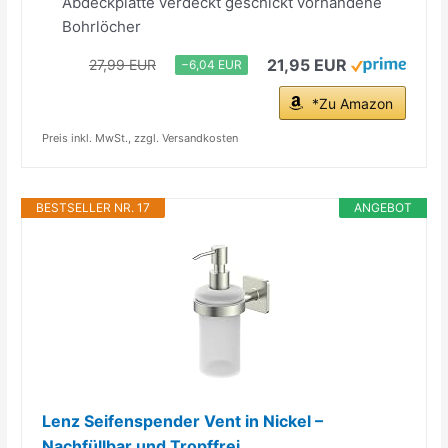
Abdeckplatte verdeckt geschickt vorhandene
Bohrlöcher
21,95 EUR
27,99 EUR
−6,04 EUR
*Zu Amazon
Preis inkl. MwSt., zzgl. Versandkosten
BESTSELLER NR. 17
ANGEBOT
Lenz Seifenspender Vent in Nickel –
Nachfüllbar und Tropffrei