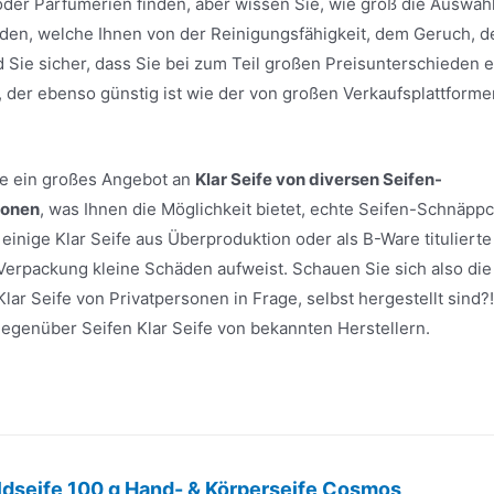
oder Parfümerien finden, aber wissen Sie, wie groß die Auswah
 finden, welche Ihnen von der Reinigungsfähigkeit, dem Geruch, d
Sie sicher, dass Sie bei zum Teil großen Preisunterschieden e
, der ebenso günstig ist wie der von großen Verkaufsplattforme
ite ein großes Angebot an
Klar Seife von diversen Seifen-
sonen
, was Ihnen die Möglichkeit bietet, echte Seifen-Schnäpp
inige Klar Seife aus Überproduktion oder als B-Ware titulierte
 Verpackung kleine Schäden aufweist. Schauen Sie sich also die
ar Seife von Privatpersonen in Frage, selbst hergestellt sind?!
e gegenüber Seifen Klar Seife von bekannten Herstellern.
ldseife 100 g Hand- & Körperseife Cosmos