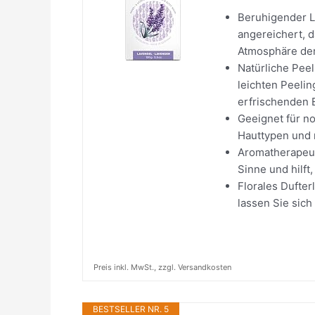
Beruhigender La
angereichert, d
Atmosphäre der
Natürliche Peel
leichten Peeli
erfrischenden 
Geeignet für no
Hauttypen und r
Aromatherapeut
Sinne und hilf
Florales Dufte
lassen Sie sich
Preis inkl. MwSt., zzgl. Versandkosten
BESTSELLER NR. 5