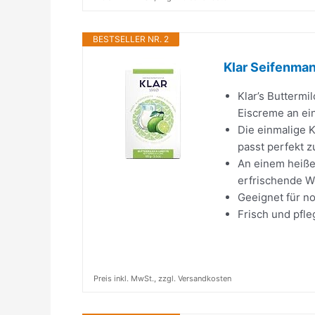
BESTSELLER NR. 2
Klar Seifenman
Klar’s Buttermi
Eiscreme an e
Die einmalige 
passt perfekt 
An einem heiße
erfrischende Wo
Geeignet für n
Frisch und pfle
Preis inkl. MwSt., zzgl. Versandkosten