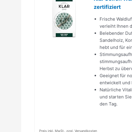
zertifiziert
Frische Waldluf
verleiht Ihnen 
Belebender Duf
Sandelholz, Ko
hebt und für ei
Stimmungsaufhe
stimmungsaufhe
Herbst zu über
Geeignet für no
entwickelt und 
Natürliche Vita
und starten Sie
den Tag.
Preis inkl. MwSt., zzgl. Versandkosten