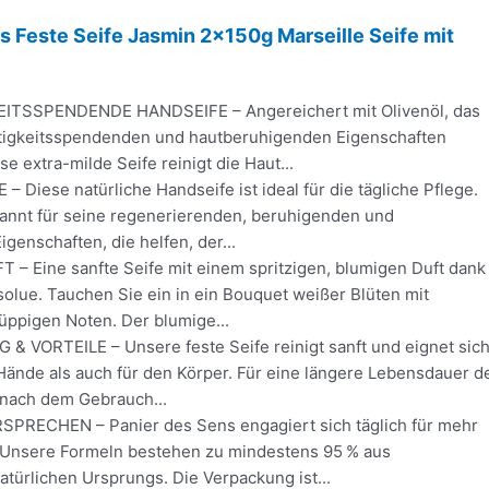
s Feste Seife Jasmin 2x150g Marseille Seife mit
TSSPENDENDE HANDSEIFE – Angereichert mit Olivenöl, das
htigkeitsspendenden und hautberuhigenden Eigenschaften
se extra-milde Seife reinigt die Haut...
 Diese natürliche Handseife ist ideal für die tägliche Pflege.
ekannt für seine regenerierenden, beruhigenden und
igenschaften, die helfen, der...
– Eine sanfte Seife mit einem spritzigen, blumigen Duft dank
olue. Tauchen Sie ein in ein Bouquet weißer Blüten mit
üppigen Noten. Der blumige...
VORTEILE – Unsere feste Seife reinigt sanft und eignet sic
Hände als auch für den Körper. Für eine längere Lebensdauer d
e nach dem Gebrauch...
RECHEN – Panier des Sens engagiert sich täglich für mehr
. Unsere Formeln bestehen zu mindestens 95 % aus
natürlichen Ursprungs. Die Verpackung ist...