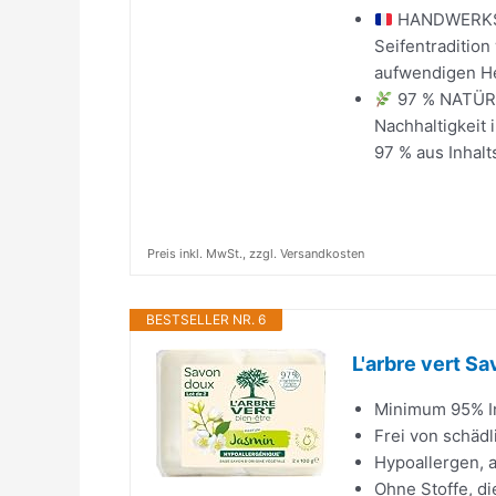
HANDWERKSK
Seifentradition
aufwendigen Hei
97 % NATÜRL
Nachhaltigkeit
97 % aus Inhalt
Preis inkl. MwSt., zzgl. Versandkosten
BESTSELLER NR. 6
L'arbre vert S
Minimum 95% In
Frei von schädl
Hypoallergen, a
Ohne Stoffe, di