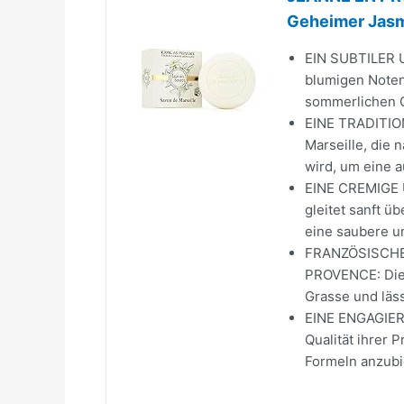
Geheimer Jasmi
EIN SUBTILER 
blumigen Noten 
sommerlichen G
EINE TRADITIO
Marseille, die
wird, um eine a
EINE CREMIGE 
gleitet sanft üb
eine saubere u
FRANZÖSISCH
PROVENCE: Die 
Grasse und läss
EINE ENGAGIERT
Qualität ihrer 
Formeln anzubie