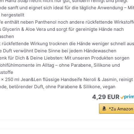
n Hand Soap riecht nicht nur gut, sondern reinigt und pflegt
e sanft und eignet sich ideal für die tägliche Anwendung – Mi
 hergestellt
fe enthält neben Panthenol noch andere rückfettende Wirkstoff
s Glycerin & Aloe Vera und sorgt für gereinigte Hände nach
aschen
ht rückfettende Wirkung trocknen die Hände weniger schnell au
e Duft verwöhnt Deine Sinne bei jedem Händewaschen
henk für Dich & Deine Liebsten: Mit unseren Produkten sorgen
Wohlfühlmomente im Alltag – ohne Parabene, Silikone und
sstoffe
 x 250 ml Jean&Len flüssige Handseife Neroli & Jasmin, reinigt
de, betörender Duft, ohne Parabene & Silikone, vegan
4,29 EUR
*Zu Amazon