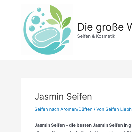
Zum
Inhalt
springen
Die große W
Seifen & Kosmetik
Jasmin Seifen
Seifen nach Aromen/Düften
/ Von
Seifen Lieb
Jasmin Seifen – die besten Jasmin Seifen in g