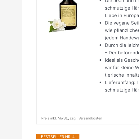
Die Jean und Le
schmutzige Händ
Liebe in Europa
Die vegane Sei
wie pflanzliche
jedem Händew
Durch die leic
– Der betörend
Ideal als Gesc
wir für kleine 
tierische Inhalt
Lieferumfang: 1
schmutzige Hän
Preis inkl. MwSt., zzgl. Versandkosten
BESTSELLER NR. 4