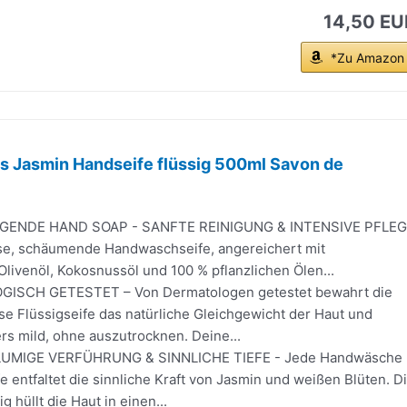
14,50 EU
*Zu Amazon
s Jasmin Handseife flüssig 500ml Savon de
GENDE HAND SOAP - SANFTE REINIGUNG & INTENSIVE PFLE
öse, schäumende Handwaschseife, angereichert mit
livenöl, Kokosnussöl und 100 % pflanzlichen Ölen...
SCH GETESTET – Von Dermatologen getestet bewahrt die
e Flüssigseife das natürliche Gleichgewicht der Haut und
rs mild, ohne auszutrocknen. Deine...
LUMIGE VERFÜHRUNG & SINNLICHE TIEFE - Jede Handwäsche
fe entfaltet die sinnliche Kraft von Jasmin und weißen Blüten. D
g hüllt die Haut in einen...