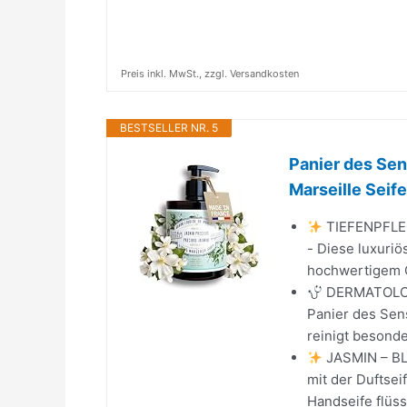
Preis inkl. MwSt., zzgl. Versandkosten
BESTSELLER NR. 5
Panier des Sen
Marseille Seife
TIEFENPFLE
- Diese luxuri
hochwertigem O
DERMATOLOGI
Panier des Sens
reinigt besonde
JASMIN – B
mit der Duftsei
Handseife flüssi