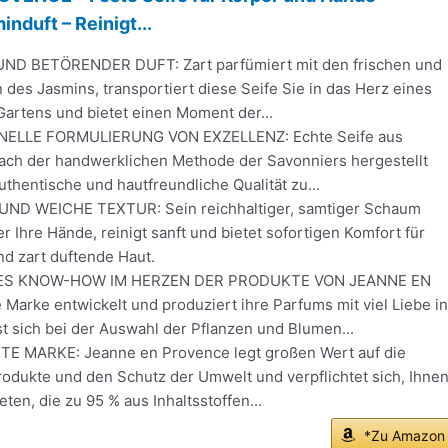
nduft – Reinigt...
UND BETÖRENDER DUFT: Zart parfümiert mit den frischen und
des Jasmins, transportiert diese Seife Sie in das Herz eines
artens und bietet einen Moment der...
NELLE FORMULIERUNG VON EXZELLENZ: Echte Seife aus
 nach der handwerklichen Methode der Savonniers hergestellt
uthentische und hautfreundliche Qualität zu...
UND WEICHE TEXTUR: Sein reichhaltiger, samtiger Schaum
er Ihre Hände, reinigt sanft und bietet sofortigen Komfort für
nd zart duftende Haut.
ES KNOW-HOW IM HERZEN DER PRODUKTE VON JEANNE EN
Marke entwickelt und produziert ihre Parfums mit viel Liebe in
t sich bei der Auswahl der Pflanzen und Blumen...
E MARKE: Jeanne en Provence legt großen Wert auf die
Produkte und den Schutz der Umwelt und verpflichtet sich, Ihne
ten, die zu 95 % aus Inhaltsstoffen...
*Zu Amazon