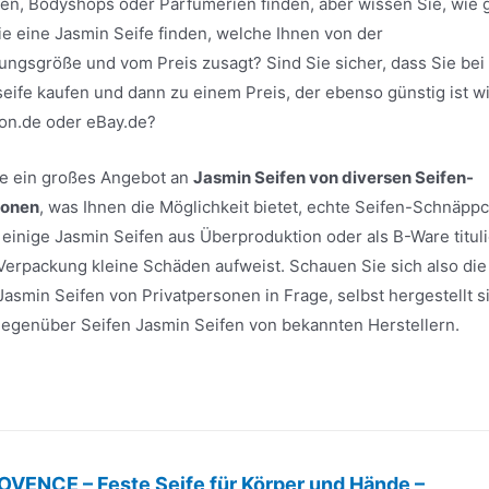
en, Bodyshops oder Parfümerien finden, aber wissen Sie, wie 
ie eine Jasmin Seife finden, welche Ihnen von der
ungsgröße und vom Preis zusagt? Sind Sie sicher, dass Sie be
seife kaufen und dann zu einem Preis, der ebenso günstig ist w
on.de oder eBay.de?
ite ein großes Angebot an
Jasmin Seifen von diversen Seifen-
sonen
, was Ihnen die Möglichkeit bietet, echte Seifen-Schnäpp
inige Jasmin Seifen aus Überproduktion oder als B-Ware tituli
 Verpackung kleine Schäden aufweist. Schauen Sie sich also die
asmin Seifen von Privatpersonen in Frage, selbst hergestellt s
e gegenüber Seifen Jasmin Seifen von bekannten Herstellern.
VENCE – Feste Seife für Körper und Hände –