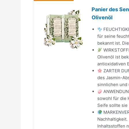
Panier des Sen
Olivenöl
FEUCHTIGKEI
für seine feuc
bekannt ist. Die
WIRKSTOFFE –
Olivenöl ist b
antioxidativen E
ZARTER DUFT 
des Jasmin-Abs
sinnlichen und 
ANWENDUNG & 
sowohl für die 
Seife sollte si
MARKENVERSP
Nachhaltigkeit
Inhaltsstoffen 