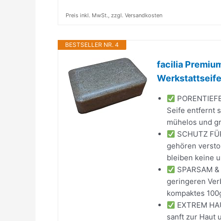
Preis inkl. MwSt., zzgl. Versandkosten
BESTSELLER NR. 4
facilia Premi
Werkstattseife 
PORENTIEFE 
Seife entfernt 
mühelos und gr
SCHUTZ FÜR 
gehören versto
bleiben keine 
SPARSAM & E
geringeren Ver
kompaktes 100g-
EXTREM HAUT
sanft zur Haut u