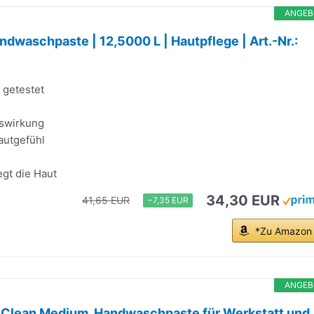
ANGEB
dwaschpaste | 12,5000 L | Hautpflege | Art.-Nr.:
 getestet
gswirkung
utgefühl
egt die Haut
34,30 EUR
41,65 EUR
−7,35 EUR
*Zu Amazon
ANGEB
Clean Medium, Handwaschpaste für Werkstatt und