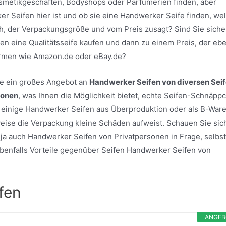
osmetikgeschäften, Bodyshops oder Parfümerien finden, aber
r Seifen hier ist und ob sie eine Handwerker Seife finden, we
h, der Verpackungsgröße und vom Preis zusagt? Sind Sie siche
en eine Qualitätsseife kaufen und dann zu einem Preis, der eb
formen wie Amazon.de oder eBay.de?
ite ein großes Angebot an
Handwerker Seifen von diversen Sei
sonen
, was Ihnen die Möglichkeit bietet, echte Seifen-Schnäpp
 einige Handwerker Seifen aus Überproduktion oder als B-War
sweise die Verpackung kleine Schäden aufweist. Schauen Sie sic
ja auch Handwerker Seifen von Privatpersonen in Frage, selbst
h ebenfalls Vorteile gegenüber Seifen Handwerker Seifen von
fen
ANGEB