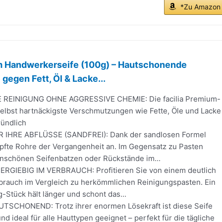
*Zu Amazon
um Handwerkerseife (100g) – Hautschonende
gegen Fett, Öl & Lacke...
REINIGUNG OHNE AGGRESSIVE CHEMIE: Die facilia Premium-
selbst hartnäckigste Verschmutzungen wie Fette, Öle und Lacke
ündlich
IHRE ABFLÜSSE (SANDFREI): Dank der sandlosen Formel
pfte Rohre der Vergangenheit an. Im Gegensatz zu Pasten
unschönen Seifenbatzen oder Rückstände im...
RGIEBIG IM VERBRAUCH: Profitieren Sie von einem deutlich
brauch im Vergleich zu herkömmlichen Reinigungspasten. Ein
Stück hält länger und schont das...
SCHONEND: Trotz ihrer enormen Lösekraft ist diese Seife
nd ideal für alle Hauttypen geeignet – perfekt für die tägliche