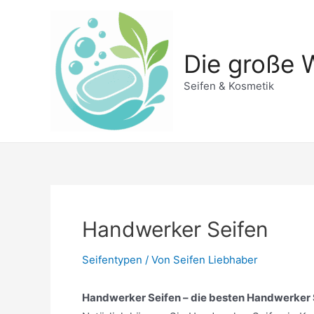
Zum
Inhalt
springen
Die große W
Seifen & Kosmetik
Handwerker Seifen
Seifentypen
/ Von
Seifen Liebhaber
Handwerker Seifen – die besten Handwerker Se