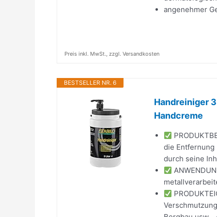
angenehmer G
Preis inkl. MwSt., zzgl. Versandkosten
BESTSELLER NR. 6
Handreiniger 3
Handcreme
PRODUKTBESC
die Entfernung 
durch seine Inha
ANWENDUNG: D
metallverarbeit
PRODUKTEIGE
Verschmutzungen
Bergbau usw... 