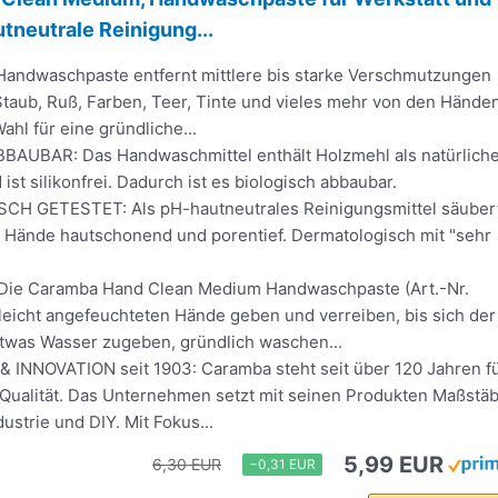
tneutrale Reinigung...
Handwaschpaste entfernt mittlere bis starke Verschmutzungen
 Staub, Ruß, Farben, Teer, Tinte und vieles mehr von den Hände
ahl für eine gründliche...
AUBAR: Das Handwaschmittel enthält Holzmehl als natürlich
ist silikonfrei. Dadurch ist es biologisch abbaubar.
H GETESTET: Als pH-hautneutrales Reinigungsmittel säuber
e Hände hautschonend und porentief. Dermatologisch mit "sehr
e Caramba Hand Clean Medium Handwaschpaste (Art.-Nr.
leicht angefeuchteten Hände geben und verreiben, bis sich der
Etwas Wasser zugeben, gründlich waschen...
INNOVATION seit 1903: Caramba steht seit über 120 Jahren f
 Qualität. Das Unternehmen setzt mit seinen Produkten Maßstä
dustrie und DIY. Mit Fokus...
5,99 EUR
6,30 EUR
−0,31 EUR