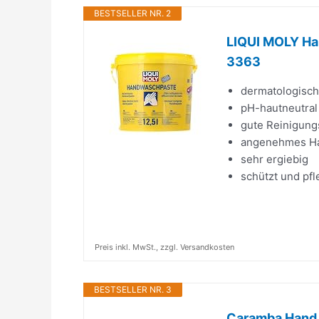
BESTSELLER NR. 2
LIQUI MOLY Han
3363
dermatologisch
pH-hautneutral
gute Reinigun
angenehmes Ha
sehr ergiebig
schützt und pfl
Preis inkl. MwSt., zzgl. Versandkosten
BESTSELLER NR. 3
Caramba Hand 