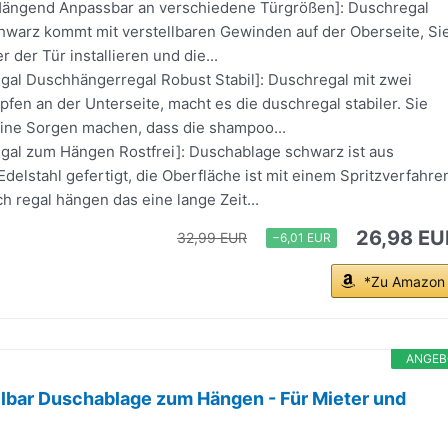
ängend Anpassbar an verschiedene Türgrößen]: Duschregal
warz kommt mit verstellbaren Gewinden auf der Oberseite, Si
 der Tür installieren und die...
al Duschhängerregal Robust Stabil]: Duschregal mit zwei
fen an der Unterseite, macht es die duschregal stabiler. Sie
ine Sorgen machen, dass die shampoo...
al zum Hängen Rostfrei]: Duschablage schwarz ist aus
elstahl gefertigt, die Oberfläche ist mit einem Spritzverfahre
h regal hängen das eine lange Zeit...
26,98 EU
32,99 EUR
−6,01 EUR
*Zu Amazon
ANGEB
lbar Duschablage zum Hängen - Für Mieter und