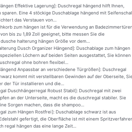
ängen Effektive Lagerung]: Duschregal hängend hilft Ihnen,
zu sparen. Eine 4 stöckige Duschablage hängend mit Seifenscha
chtert das Verstauen von...
chkorb zum hängen ist für die Verwendung an Badezimmertüre
 von bis zu 1,89 Zoll geeignet, bitte messen Sie die
dusche halterung hängen Größe vor dem...
Halterung Dusch Organizer Hängend]: Duschablage zum hängen
 speziellen Löchern auf beiden Seiten ausgestattet, Sie können
schregal ohne bohren flexibel...
ängend Anpassbar an verschiedene Türgrößen]: Duschregal
warz kommt mit verstellbaren Gewinden auf der Oberseite, Si
 der Tür installieren und die...
al Duschhängerregal Robust Stabil]: Duschregal mit zwei
fen an der Unterseite, macht es die duschregal stabiler. Sie
ine Sorgen machen, dass die shampoo...
al zum Hängen Rostfrei]: Duschablage schwarz ist aus
elstahl gefertigt, die Oberfläche ist mit einem Spritzverfahre
h regal hängen das eine lange Zeit...