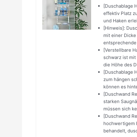
[Duschablage H
effektiv Platz 
und Haken erlei
[Hinweis]: Dus
mit einer Dicke
entsprechende 
[Verstellbare 
schwarz ist mit
die Höhe des Du
[Duschablage H
zum hängen sch
können es hinter
[Duschwand Reg
starken Saugnäp
müssen sich ke
[Duschwand Reg
hochwertigem Ed
behandelt, dusc