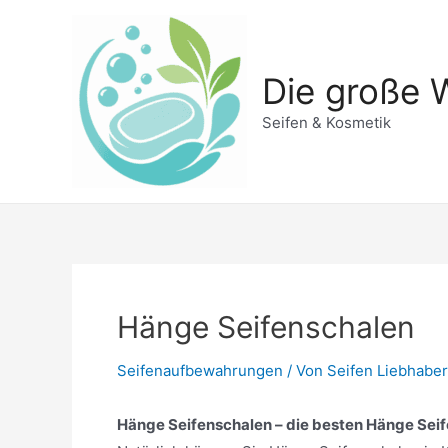
Zum
Inhalt
springen
Die große W
Seifen & Kosmetik
Hänge Seifenschalen
Seifenaufbewahrungen
/ Von
Seifen Liebhaber
Hänge Seifenschalen – die besten Hänge Seife