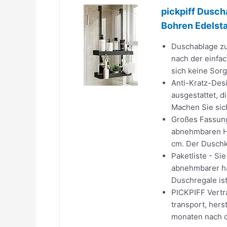
pickpiff Dusc
Bohren Edelsta
Duschablage zu
nach der einfa
sich keine Sorg
Anti-Kratz-Des
ausgestattet, 
Machen Sie sich
Großes Fassung
abnehmbaren Ha
cm. Der Duschko
Paketliste - S
abnehmbarer ha
Duschregale ist
PICKPIFF Vertr
transport, hers
monaten nach de