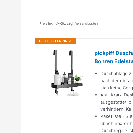
Preis inkl. MwSt., zzgl. Versandkosten
BESTSELLER NR. 4
pickpiff Dusc
Bohren Edelsta
Duschablage zu
nach der einfa
sich keine Sorg
Anti-Kratz-Des
ausgestattet, d
verhindern. Ke
Paketliste - S
abnehmbarer ha
Duschregale ist