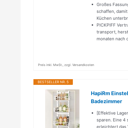
Großes Fassung
schaffen, damit
Küchen unterbri
PICKPIFF Vertr
transport, hers
monaten nach de
Preis inkl. MwSt., zzgl. Versandkosten
BESTSELLER NR. 5
HapiRm Einstel
Badezimmer
[Effektive Lage
sparen. Eine 4
erleichtert das