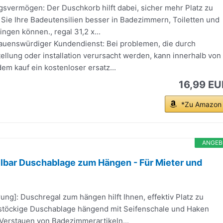
svermögen: Der Duschkorb hilft dabei, sicher mehr Platz zu
 Sie Ihre Badeutensilien besser in Badezimmern, Toiletten und
ngen können., regal 31,2 x...
auenswürdiger Kundendienst: Bei problemen, die durch
tellung oder installation verursacht werden, kann innerhalb von
m kauf ein kostenloser ersatz...
16,99 EU
*Zu Amazon
ANGEB
lbar Duschablage zum Hängen - Für Mieter und
rung]: Duschregal zum hängen hilft Ihnen, effektiv Platz zu
 stöckige Duschablage hängend mit Seifenschale und Haken
 Verstauen von Badezimmerartikeln...