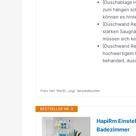
[Duschablage H
zum hängen sch
können es hinter
[Duschwand Reg
starken Saugnäp
müssen sich ke
[Duschwand Reg
hochwertigem Ed
behandelt, dusc
Preis inkl. MwSt., zzgl. Versandkosten
BESTSELLER NR. 3
HapiRm Einstel
Badezimmer