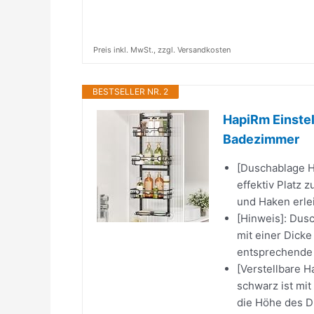
Preis inkl. MwSt., zzgl. Versandkosten
BESTSELLER NR. 2
HapiRm Einstel
Badezimmer
[Duschablage H
effektiv Platz 
und Haken erlei
[Hinweis]: Dus
mit einer Dicke
entsprechende 
[Verstellbare 
schwarz ist mit
die Höhe des Du