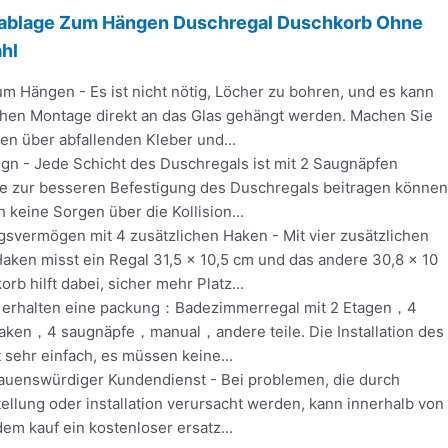
hablage Zum Hängen Duschregal Duschkorb Ohne
hl
m Hängen - Es ist nicht nötig, Löcher zu bohren, und es kann
chen Montage direkt an das Glas gehängt werden. Machen Sie
en über abfallenden Kleber und...
ign - Jede Schicht des Duschregals ist mit 2 Saugnäpfen
die zur besseren Befestigung des Duschregals beitragen können
 keine Sorgen über die Kollision...
svermögen mit 4 zusätzlichen Haken - Mit vier zusätzlichen
ken misst ein Regal 31,5 x 10,5 cm und das andere 30,8 x 10
rb hilft dabei, sicher mehr Platz...
ie erhalten eine packung：Badezimmerregal mit 2 Etagen，4
ken，4 saugnäpfe，manual，andere teile. Die Installation des
 sehr einfach, es müssen keine...
auenswürdiger Kundendienst - Bei problemen, die durch
tellung oder installation verursacht werden, kann innerhalb von
m kauf ein kostenloser ersatz...