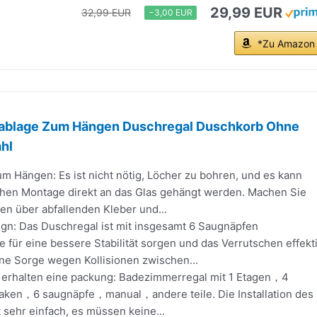
29,99 EUR
32,99 EUR
−3,00 EUR
*Zu Amazon
hablage Zum Hängen Duschregal Duschkorb Ohne
hl
m Hängen: Es ist nicht nötig, Löcher zu bohren, und es kann
chen Montage direkt an das Glas gehängt werden. Machen Sie
en über abfallenden Kleber und...
ign: Das Duschregal ist mit insgesamt 6 Saugnäpfen
ie für eine bessere Stabilität sorgen und das Verrutschen effekt
ine Sorge wegen Kollisionen zwischen...
ie erhalten eine packung: Badezimmerregal mit 1 Etagen，4
ken，6 saugnäpfe，manual，andere teile. Die Installation des
 sehr einfach, es müssen keine...