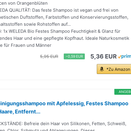
cen von Orangenblüten
A QUALITÄT: Das feste Shampoo ist vegan und frei von
hetischen Duftstoffen, Farbstoffen und Konservierungsstoffen,
haltsstoffen sowie Rohstoffen auf...
1x WELEDA Bio Festes Shampoo Feuchtigkeit & Glanz für
ndes Haar und eine gepflegte Kopfhaut. Ideale Naturkosmetik
fe für Frauen und Männer
5,36 EUR
5,95 EUR
−0,59 EUR
*Zu Amazon
ANGEB
reinigungsshampoo mit Apfelessig, Festes Shampoo
aare, Entfernt...
TÄNDE: Befreie dein Haar von Silikonen, Fetten, Schweiß,
ten, Chlor, Schmutz und Ablagerungen. Dieses