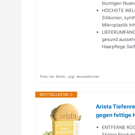
blumigen Nuan
HÖCHSTE WELED
Silikonen, synt
Mikroplastik In
LIEFERUMFANG: 
gesund aussehe
Haarpflege Sei
Preis inkl. MwSt., zzgl. Versandkosten
BESTSELLER NR. 3
Arista Tiefen
gegen fettige H
ENTFERNE RÜCKS
Styling Produk