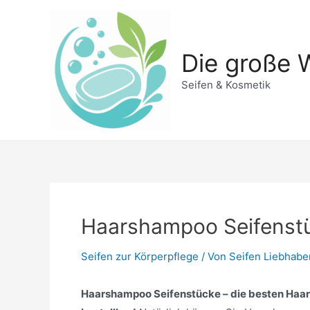
Zum
Inhalt
springen
Die große W
Seifen & Kosmetik
Haarshampoo Seifenst
Seifen zur Körperpflege
/ Von
Seifen Liebhabe
Haarshampoo Seifenstücke – die besten Haar