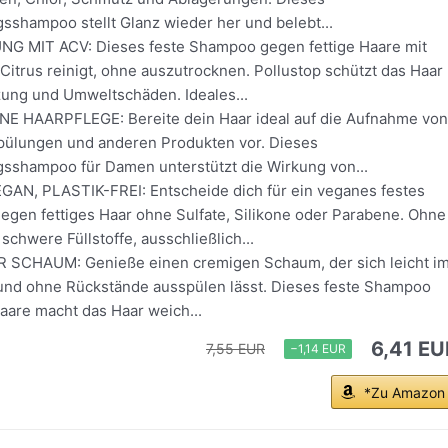
sshampoo stellt Glanz wieder her und belebt...
G MIT ACV: Dieses feste Shampoo gegen fettige Haare mit
Citrus reinigt, ohne auszutrocknen. Pollustop schützt das Haar
ung und Umweltschäden. Ideales...
E HAARPFLEGE: Bereite dein Haar ideal auf die Aufnahme von
ülungen und anderen Produkten vor. Dieses
gsshampoo für Damen unterstützt die Wirkung von...
AN, PLASTIK-FREI: Entscheide dich für ein veganes festes
gen fettiges Haar ohne Sulfate, Silikone oder Parabene. Ohne
schwere Füllstoffe, ausschließlich...
 SCHAUM: Genieße einen cremigen Schaum, der sich leicht i
 und ohne Rückstände ausspülen lässt. Dieses feste Shampoo
aare macht das Haar weich...
6,41 EU
7,55 EUR
−1,14 EUR
*Zu Amazon