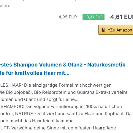
ssen.
4,61 EU
4,95 EUR
−0,34 EUR
*Zu Amazon
stes Shampoo Volumen & Glanz - Naturkosmetik
e für kraftvolles Haar mit...
S HAAR: Die einzigartige Formel mit hochwertigen
wie Bio Jojobaöl, Bio Reisprotein und Guarana Extrakt verleiht
umen und Glanz und sorgt für eine...
SHAMPOO: Die vegane Formulierung ist 100% natürlichen
konfrei, NATRUE zertifiziert und sanft zu Haar und Kopfhaut. Da
poo macht das Haar leicht kämmbar...
FT: Verwöhne deine Sinne mit dem festen Haarpflege