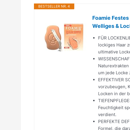
BESTSELLER NR. 4
Foamie Festes
Welliges & Lock
FÜR LOCKENLIEB
lockiges Haar z
ultimative Lock
WISSENSCHAFT 
Naturextrakten
um jede Locke z
EFFEKTIVER SCH
vorzubeugen, K
Locken in der b
TIEFENPFLEGE: 
Feuchtigkeit sp
verdient.
PERFEKTE DEFIN
Formel, die dar