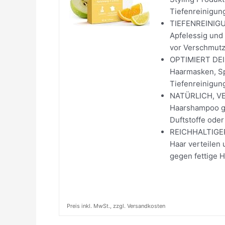
Tiefenreinigung
TIEFENREINIGUN
Apfelessig und 
vor Verschmutz
OPTIMIERT DEIN
Haarmasken, Sp
Tiefenreinigun
NATÜRLICH, VEG
Haarshampoo ge
Duftstoffe oder 
REICHHALTIGER
Haar verteilen
gegen fettige H
Preis inkl. MwSt., zzgl. Versandkosten