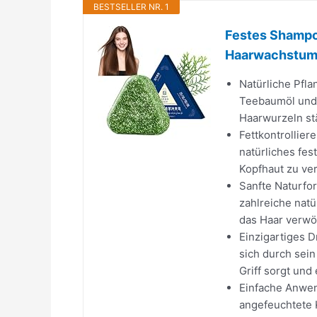
BESTSELLER NR. 1
Festes Shampoo
Haarwachstum,
Natürliche Pfla
Teebaumöl und 
Haarwurzeln stä
Fettkontrollier
natürliches fes
Kopfhaut zu ve
Sanfte Naturfor
zahlreiche natü
das Haar verwöh
Einzigartiges 
sich durch sei
Griff sorgt und
Einfache Anwen
angefeuchtete 