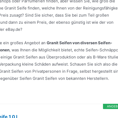
shops oder Parfümerien finden, aber wissen Sie, wie groß die
ine Granit Seife finden, welche Ihnen von der Reinigungsfähigkei
is zusagt? Sind Sie sicher, dass Sie bei zum Teil großen
 und dann zu einem Preis, der ebenso günstig ist wie der von
der eBay.de?
ite ein großes Angebot an
Granit Seifen von diversen Seifen-
sonen
, was Ihnen die Möglichkeit bietet, echte Seifen-Schnäpp
inige Granit Seifen aus Überproduktion oder als B-Ware tituli
 Verpackung kleine Schäden aufweist. Schauen Sie sich also die
anit Seifen von Privatpersonen in Frage, selbst hergestellt si
e gegenüber Seifen Granit Seifen von bekannten Herstellern.
ANGEB
fe 1,0 l