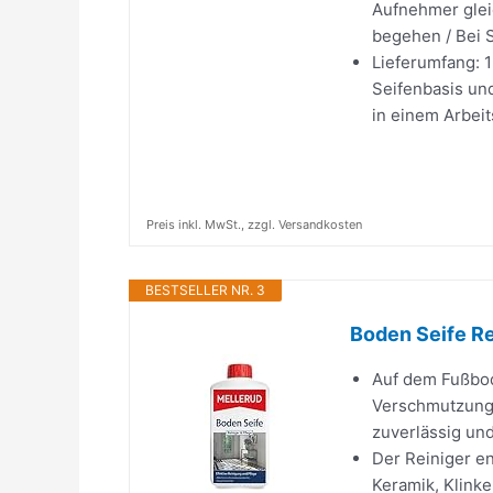
Aufnehmer glei
begehen / Bei 
Lieferumfang: 
Seifenbasis und
in einem Arbei
Preis inkl. MwSt., zzgl. Versandkosten
BESTSELLER NR. 3
Boden Seife Rei
Auf dem Fußbode
Verschmutzunge
zuverlässig u
Der Reiniger en
Keramik, Klinke