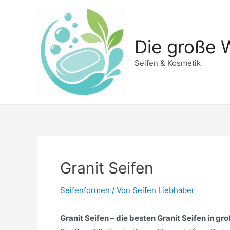
Zum
Inhalt
springen
Die große W
Seifen & Kosmetik
Granit Seifen
Seifenformen
/ Von
Seifen Liebhaber
Granit Seifen – die besten Granit Seifen in gr