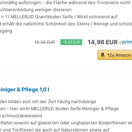
chmäßig aufbringen - die Fläche während des Trocknens nicht
Schlierenbildung weniger dosieren
1 x 1 l MELLERUD Granitboden Seife / Wirkt schonend auf
 erhält die natürliche Schönheit des Steins / Reinigt und schütz
tsgang
14,98 EUR
15,38 EUR
−0,40 EUR
*Zu Amazon
niger & Pflege 1,0 l
n bilden sich mit der Zeit häufig hartnäckige
n - hier wirkt MELLERUD Boden Seife Reiniger & Pflege
nd schmutzabweisend
tfaltet sowohl auf glasierten oder unglasierten Bodenfliesen w
r und Tonfliesen als auch auf Natursteinen sowie auf