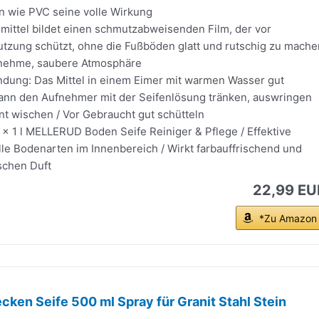
n wie PVC seine volle Wirkung
mittel bildet einen schmutzabweisenden Film, der vor
zung schützt, ohne die Fußböden glatt und rutschig zu mache
enehme, saubere Atmosphäre
dung: Das Mittel in einem Eimer mit warmen Wasser gut
ann den Aufnehmer mit der Seifenlösung tränken, auswringen
t wischen / Vor Gebraucht gut schütteln
 x 1 l MELLERUD Boden Seife Reiniger & Pflege / Effektive
lle Bodenarten im Innenbereich / Wirkt farbauffrischend und
ischen Duft
22,99 EU
*Zu Amazon
ken Seife 500 ml Spray für Granit Stahl Stein