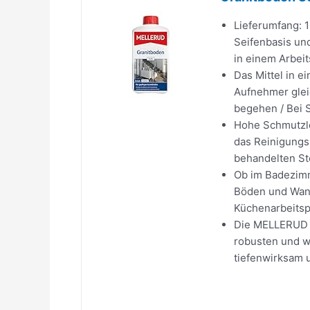
Lieferumfang: 
Seifenbasis und
in einem Arbei
Das Mittel in 
Aufnehmer glei
begehen / Bei 
Hohe Schmutzlös
das Reinigungsm
behandelten St
Ob im Badezimm
Böden und Wand
Küchenarbeitsp
Die MELLERUD G
robusten und w
tiefenwirksam 