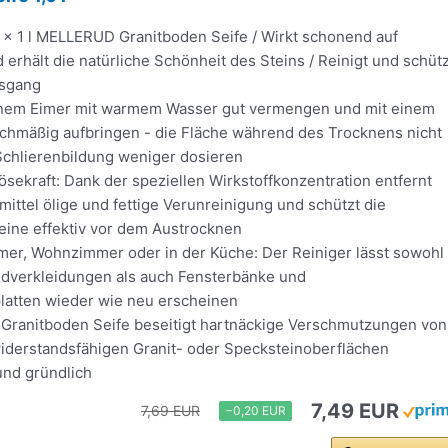
1 x 1 l MELLERUD Granitboden Seife / Wirkt schonend auf
 erhält die natürliche Schönheit des Steins / Reinigt und schütz
tsgang
einem Eimer mit warmem Wasser gut vermengen und mit einem
chmäßig aufbringen - die Fläche während des Trocknens nicht
Schlierenbildung weniger dosieren
ekraft: Dank der speziellen Wirkstoffkonzentration entfernt
ittel ölige und fettige Verunreinigung und schützt die
eine effektiv vor dem Austrocknen
er, Wohnzimmer oder in der Küche: Der Reiniger lässt sowohl
verkleidungen als auch Fensterbänke und
latten wieder wie neu erscheinen
ranitboden Seife beseitigt hartnäckige Verschmutzungen von
iderstandsfähigen Granit- oder Specksteinoberflächen
und gründlich
7,49 EUR
7,69 EUR
−0,20 EUR