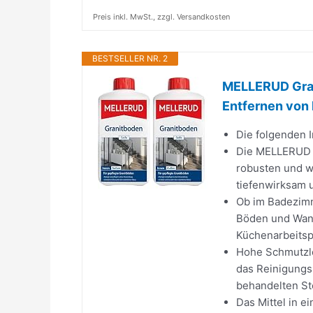
Preis inkl. MwSt., zzgl. Versandkosten
BESTSELLER NR. 2
MELLERUD Grani
Entfernen von 
Die folgenden I
Die MELLERUD G
robusten und w
tiefenwirksam 
Ob im Badezimm
Böden und Wand
Küchenarbeitsp
Hohe Schmutzlös
das Reinigungsm
behandelten St
Das Mittel in 