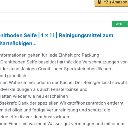
*Zu Amazon
ANGEB
tboden Seife | 1 x 1 l | Reinigungsmittel zum
hartnäckigen...
nformationen gelten für jede Einheit pro Packung
ranitboden Seife beseitigt hartnäckige Verschmutzungen von
iderstandsfähigen Granit- oder Specksteinoberflächen
und gründlich
er, Wohnzimmer oder in der Küche: Der Reiniger lässt sowohl
verkleidungen als auch Fensterbänke und
latten wieder wie neu erscheinen
ekraft: Dank der speziellen Wirkstoffkonzentration entfernt
ittel ölige und fettige Verunreinigung und schützt die
eine effektiv vor dem Austrocknen
einem Eimer mit warmem Wasser gut vermengen und mit einem