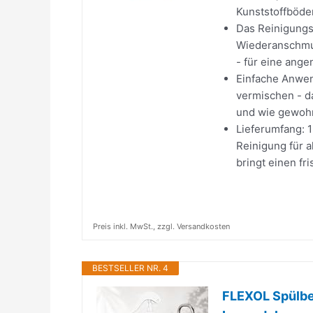
Kunststoffböde
Das Reinigungs
Wiederanschmut
- für eine ang
Einfache Anwen
vermischen - d
und wie gewohn
Lieferumfang: 1
Reinigung für a
bringt einen fr
Preis inkl. MwSt., zzgl. Versandkosten
BESTSELLER NR. 4
FLEXOL Spülbec