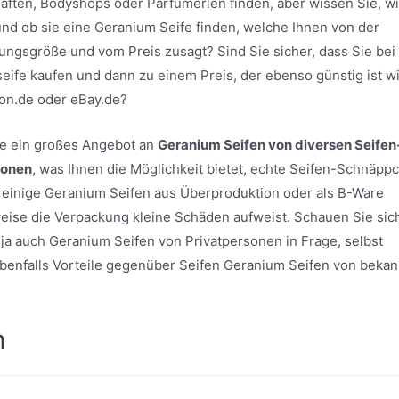
ften, Bodyshops oder Parfümerien finden, aber wissen Sie, w
und ob sie eine Geranium Seife finden, welche Ihnen von der
ungsgröße und vom Preis zusagt? Sind Sie sicher, dass Sie be
seife kaufen und dann zu einem Preis, der ebenso günstig ist w
on.de oder eBay.de?
ite ein großes Angebot an
Geranium Seifen von diversen Seifen
sonen
, was Ihnen die Möglichkeit bietet, echte Seifen-Schnäpp
 einige Geranium Seifen aus Überproduktion oder als B-Ware
sweise die Verpackung kleine Schäden aufweist. Schauen Sie sic
ja auch Geranium Seifen von Privatpersonen in Frage, selbst
h ebenfalls Vorteile gegenüber Seifen Geranium Seifen von beka
n