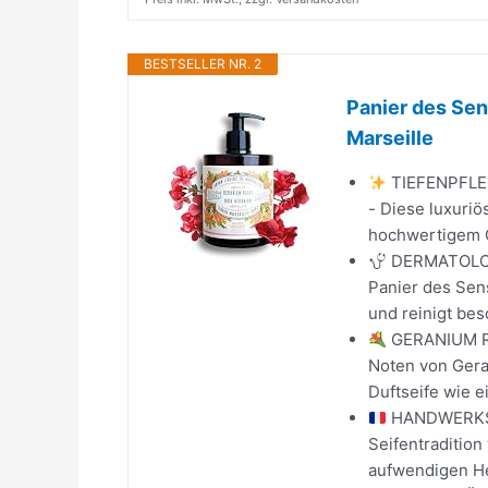
BESTSELLER NR. 2
Panier des Se
Marseille
TIEFENPFLE
- Diese luxuri
hochwertigem O
DERMATOLOGI
Panier des Sens
und reinigt bes
GERANIUM RO
Noten von Gera
Duftseife wie ei
HANDWERKSK
Seifentradition
aufwendigen Hei