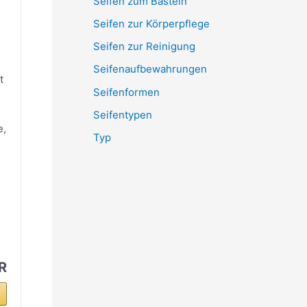
Seifen zum Basteln
Seifen zur Körperpflege
Seifen zur Reinigung
Seifenaufbewahrungen
t
Seifenformen
Seifentypen
e,
Typ
n
R