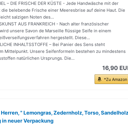
 – DIE FRISCHE DER KÜSTE - Jede Handwäsche mit der
t die belebende Frische einer Meeresbrise auf deine Haut. Die
leicht salzigen Noten des...
UNST AUS FRANKREICH - Nach alter französischer
 wird unsere Savon de Marseille flüssige Seife in einem
ßverseifungsverfahren hergestellt. Diese...
ICHE INHALTSSTOFFE – Bei Panier des Sens steht
 im Mittelpunkt. Unsere Seifenformeln bestehen zu mindestens
sstoffen natürlichen Ursprungs. Die...
16,90 EU
*Zu Amazon
t Herren, " Lemongras, Zedernholz, Torso, Sandelhol
 in neuer Verpackung