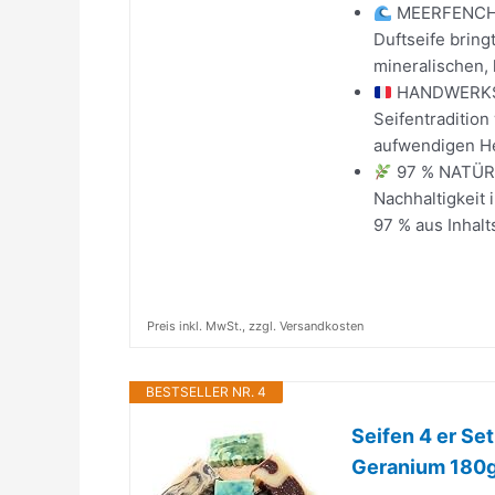
MEERFENCHEL
Duftseife bring
mineralischen, 
HANDWERKSK
Seifentradition
aufwendigen Hei
97 % NATÜRL
Nachhaltigkeit
97 % aus Inhalt
Preis inkl. MwSt., zzgl. Versandkosten
BESTSELLER NR. 4
Seifen 4 er Se
Geranium 180g