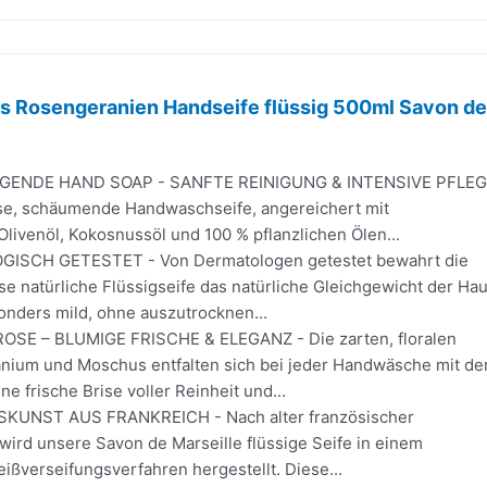
ns Rosengeranien Handseife flüssig 500ml Savon de
GENDE HAND SOAP - SANFTE REINIGUNG & INTENSIVE PFLE
öse, schäumende Handwaschseife, angereichert mit
livenöl, Kokosnussöl und 100 % pflanzlichen Ölen...
SCH GETESTET - Von Dermatologen getestet bewahrt die
e natürliche Flüssigseife das natürliche Gleichgewicht der Hau
onders mild, ohne auszutrocknen...
SE – BLUMIGE FRISCHE & ELEGANZ - Die zarten, floralen
nium und Moschus entfalten sich bei jeder Handwäsche mit de
ne frische Brise voller Reinheit und...
UNST AUS FRANKREICH - Nach alter französischer
 wird unsere Savon de Marseille flüssige Seife in einem
ßverseifungsverfahren hergestellt. Diese...