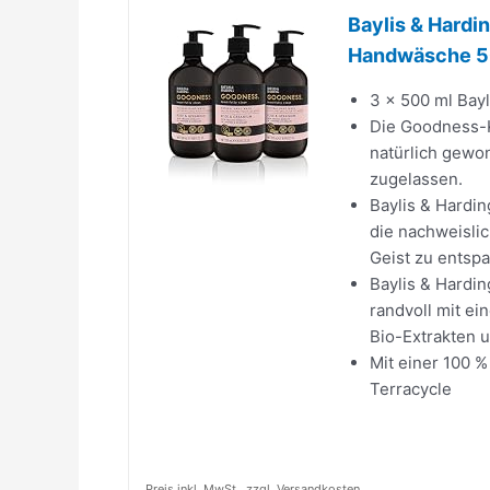
Baylis & Hardi
Handwäsche 500
3 x 500 ml Bay
Die Goodness-Ko
natürlich gewo
zugelassen.
Baylis & Hardi
die nachweislic
Geist zu entsp
Baylis & Hardi
randvoll mit e
Bio-Extrakten u
Mit einer 100 
Terracycle
Preis inkl. MwSt., zzgl. Versandkosten