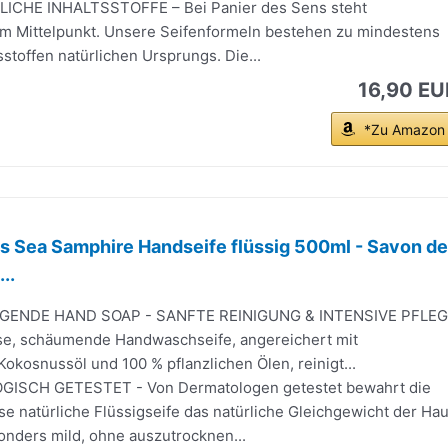
ICHE INHALTSSTOFFE – Bei Panier des Sens steht
 im Mittelpunkt. Unsere Seifenformeln bestehen zu mindestens
sstoffen natürlichen Ursprungs. Die...
16,90 EU
*Zu Amazon
s Sea Samphire Handseife flüssig 500ml - Savon de
..
GENDE HAND SOAP - SANFTE REINIGUNG & INTENSIVE PFLE
öse, schäumende Handwaschseife, angereichert mit
kosnussöl und 100 % pflanzlichen Ölen, reinigt...
SCH GETESTET - Von Dermatologen getestet bewahrt die
e natürliche Flüssigseife das natürliche Gleichgewicht der Hau
onders mild, ohne auszutrocknen...