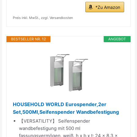
*Zu Amazon
Preis inkl. MwSt., zzgl. Versandkosten
BESTSELLER NR. 12
ANGEBOT
HOUSEHOLD WORLD Eurospender,2er
Set,500Ml,Seifenspender Wandbefestigung
【VERSATILITY】 Seifenspender
wandbefestigung mit 500 ml
fassungsvermögen, weiß, h x b x t: 24 x 8,3 x