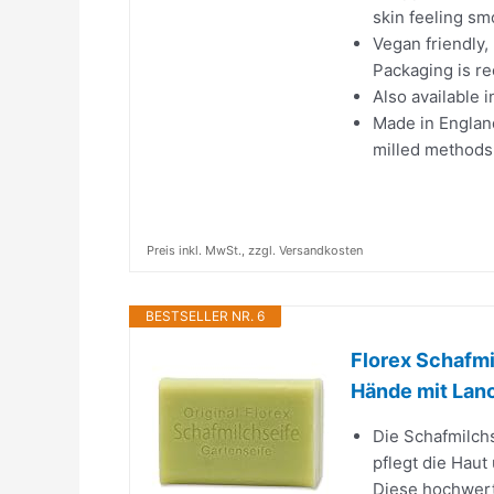
skin feeling sm
Vegan friendly,
Packaging is re
Also available i
Made in England
milled methods
Preis inkl. MwSt., zzgl. Versandkosten
BESTSELLER NR. 6
Florex Schafmi
Hände mit Lano
Die Schafmilchs
pflegt die Hau
Diese hochwerti