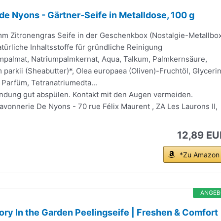
de Nyons - Gärtner-Seife in Metalldose, 100 g
amm Zitronengras Seife in der Geschenkbox (Nostalgie-Metallbo
ürliche Inhaltsstoffe für gründliche Reinigung
umpalmat, Natriumpalmkernat, Aqua, Talkum, Palmkernsäure,
arkii (Sheabutter)*, Olea europaea (Oliven)-Fruchtöl, Glycerin
 Parfüm, Tetranatriumedta...
dung gut abspülen. Kontakt mit den Augen vermeiden.
Savonnerie De Nyons - 70 rue Félix Maurent , ZA Les Laurons II,
12,89 EU
*Zu Amazon
ANGEB
ory In the Garden Peelingseife | Freshen & Comfort