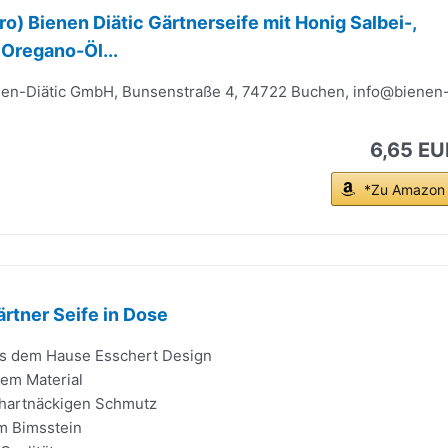
o) Bienen Diätic Gärtnerseife mit Honig Salbei-,
Oregano-Öl...
enen-Diätic GmbH, Bunsenstraße 4, 74722 Buchen,
info@bienen
6,65 EU
*Zu Amazon
ärtner Seife in Dose
s dem Hause Esschert Design
em Material
t hartnäckigen Schmutz
m Bimsstein