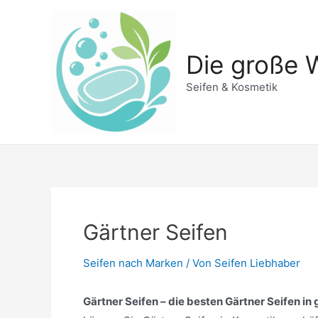
Zum
Inhalt
springen
Die große W
Seifen & Kosmetik
Gärtner Seifen
Seifen nach Marken
/ Von
Seifen Liebhaber
Gärtner Seifen – die besten Gärtner Seifen in