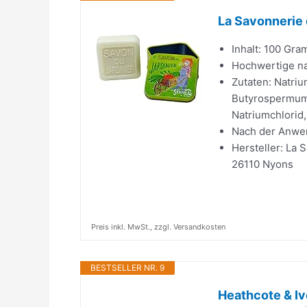
La Savonnerie 
Inhalt: 100 Gr
Hochwertige nat
Zutaten: Natri
Butyrospermum p
Natriumchlorid,
Nach der Anwen
Hersteller: La 
26110 Nyons
Preis inkl. MwSt., zzgl. Versandkosten
BESTSELLER NR. 9
Heathcote & Iv