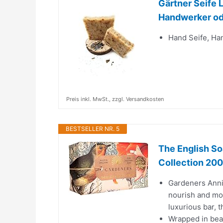
Gärtner Seife 
Handwerker od
Hand Seife, Ha
Preis inkl. MwSt., zzgl. Versandkosten
BESTSELLER NR. 5
The English S
Collection 20
Gardeners Anniv
nourish and moi
luxurious bar, t
Wrapped in beau