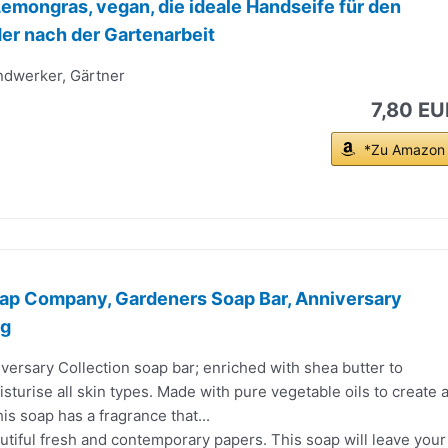
Lemongras, vegan, die ideale Handseife für den
er nach der Gartenarbeit
ndwerker, Gärtner
7,80 EU
*Zu Amazon
oap Company, Gardeners Soap Bar, Anniversary
0g
ersary Collection soap bar; enriched with shea butter to
sturise all skin types. Made with pure vegetable oils to create 
his soap has a fragrance that...
tiful fresh and contemporary papers. This soap will leave your