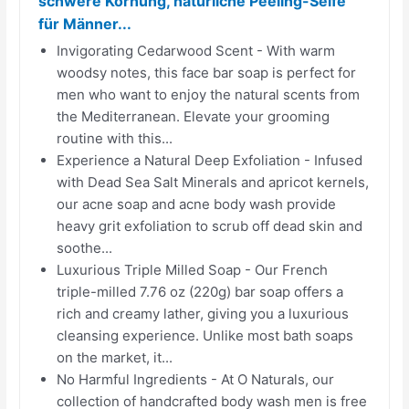
schwere Körnung, natürliche Peeling-Seife
für Männer...
Invigorating Cedarwood Scent - With warm
woodsy notes, this face bar soap is perfect for
men who want to enjoy the natural scents from
the Mediterranean. Elevate your grooming
routine with this...
Experience a Natural Deep Exfoliation - Infused
with Dead Sea Salt Minerals and apricot kernels,
our acne soap and acne body wash provide
heavy grit exfoliation to scrub off dead skin and
soothe...
Luxurious Triple Milled Soap - Our French
triple-milled 7.76 oz (220g) bar soap offers a
rich and creamy lather, giving you a luxurious
cleansing experience. Unlike most bath soaps
on the market, it...
No Harmful Ingredients - At O Naturals, our
collection of handcrafted body wash men is free