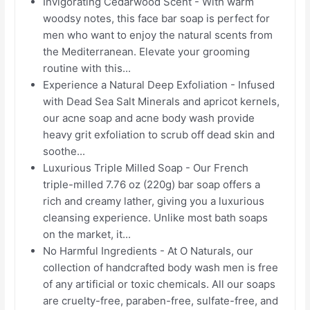
Invigorating Cedarwood Scent - With warm
woodsy notes, this face bar soap is perfect for
men who want to enjoy the natural scents from
the Mediterranean. Elevate your grooming
routine with this...
Experience a Natural Deep Exfoliation - Infused
with Dead Sea Salt Minerals and apricot kernels,
our acne soap and acne body wash provide
heavy grit exfoliation to scrub off dead skin and
soothe...
Luxurious Triple Milled Soap - Our French
triple-milled 7.76 oz (220g) bar soap offers a
rich and creamy lather, giving you a luxurious
cleansing experience. Unlike most bath soaps
on the market, it...
No Harmful Ingredients - At O Naturals, our
collection of handcrafted body wash men is free
of any artificial or toxic chemicals. All our soaps
are cruelty-free, paraben-free, sulfate-free, and