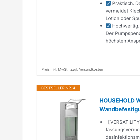
Praktisch. D
vermeidet Kleck
Lotion oder Spül
Hochwertig. 
Der Pumpspender
höchsten Anspr
Preis inkl. MwSt., zzgl. Versandkosten
BESTSELLER NR. 4
HOUSEHOLD WO
Wandbefestig
【VERSATILITY】
fassungsvermöge
desinfektionsmi