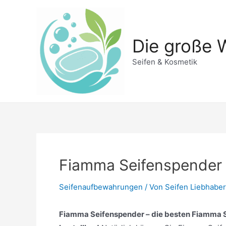
Zum
Inhalt
springen
Die große W
Seifen & Kosmetik
Fiamma Seifenspender
Seifenaufbewahrungen
/ Von
Seifen Liebhaber
Fiamma Seifenspender – die besten Fiamma Se