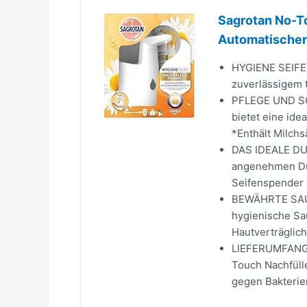
Sagrotan No-T
Automatischer 
HYGIENE SEIFE:
zuverlässigem t
PFLEGE UND SCH
bietet eine ide
*Enthält Milchs
DAS IDEALE DUF
angenehmen Duf
Seifenspender 
BEWÄHRTE SAUBE
hygienische Sau
Hautverträglich
LIEFERUMFANG: 
Touch Nachfülle
gegen Bakterie