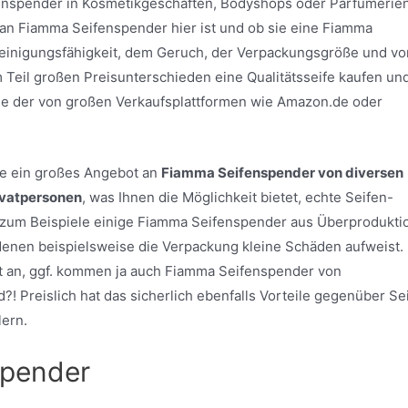
enspender in Kosmetikgeschäften, Bodyshops oder Parfümerie
 an Fiamma Seifenspender hier ist und ob sie eine Fiamma
Reinigungsfähigkeit, dem Geruch, der Verpackungsgröße und v
m Teil großen Preisunterschieden eine Qualitätsseife kaufen un
wie der von großen Verkaufsplattformen wie Amazon.de oder
ite ein großes Angebot an
Fiamma Seifenspender von diversen
ivatpersonen
, was Ihnen die Möglichkeit bietet, echte Seifen-
zum Beispiele einige Fiamma Seifenspender aus Überprodukti
i denen beispielsweise die Verpackung kleine Schäden aufweist.
t an, ggf. kommen ja auch Fiamma Seifenspender von
d?! Preislich hat das sicherlich ebenfalls Vorteile gegenüber Se
ern.
spender