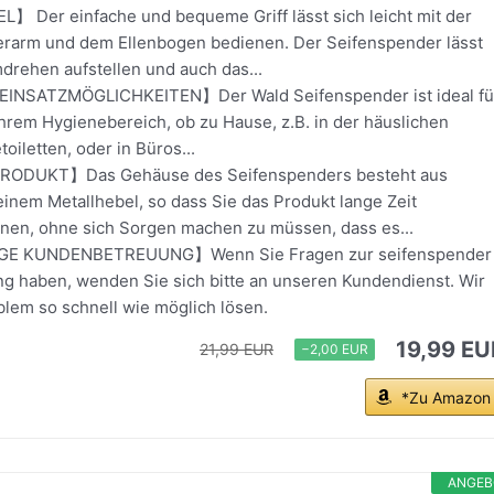
Der einfache und bequeme Griff lässt sich leicht mit der
rarm und dem Ellenbogen bedienen. Der Seifenspender lässt
drehen aufstellen und auch das...
EINSATZMÖGLICHKEITEN】Der Wald Seifenspender ist ideal fü
Ihrem Hygienebereich, ob zu Hause, z.B. in der häuslichen
toiletten, oder in Büros...
ODUKT】Das Gehäuse des Seifenspenders besteht aus
inem Metallhebel, so dass Sie das Produkt lange Zeit
en, ohne sich Sorgen machen zu müssen, dass es...
E KUNDENBETREUUNG】Wenn Sie Fragen zur seifenspender
g haben, wenden Sie sich bitte an unseren Kundendienst. Wir
blem so schnell wie möglich lösen.
19,99 EU
21,99 EUR
−2,00 EUR
*Zu Amazon
ANGEB