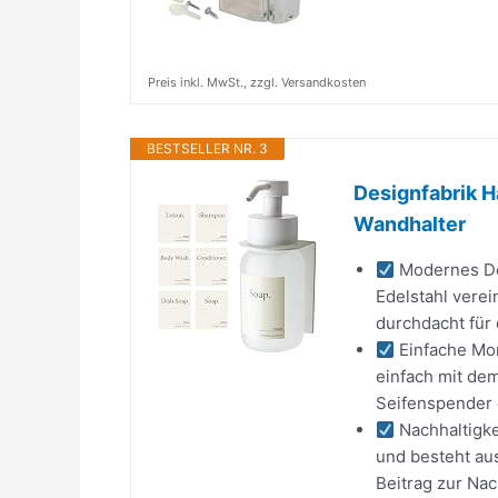
Preis inkl. MwSt., zzgl. Versandkosten
BESTSELLER NR. 3
Designfabrik H
Wandhalter
Modernes De
Edelstahl verei
durchdacht für 
Einfache Mon
einfach mit de
Seifenspender 
Nachhaltigke
und besteht aus
Beitrag zur Nach