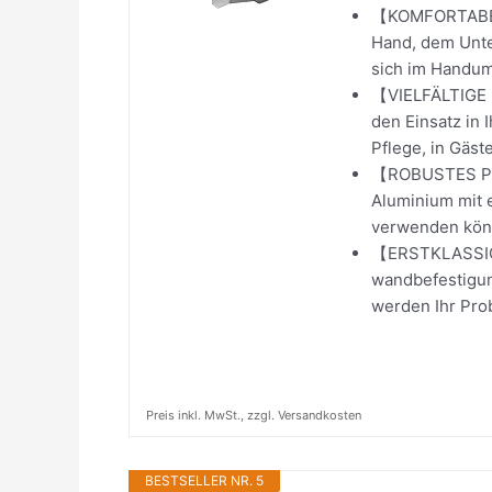
【KOMFORTABEL】 
Hand, dem Unte
sich im Handum
【VIELFÄLTIGE 
den Einsatz in 
Pflege, in Gäste
【ROBUSTES PR
Aluminium mit e
verwenden könn
【ERSTKLASSIG
wandbefestigun
werden Ihr Pro
Preis inkl. MwSt., zzgl. Versandkosten
BESTSELLER NR. 5