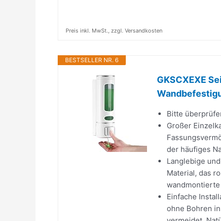
Preis inkl. MwSt., zzgl. Versandkosten
BESTSELLER NR. 6
GKSCXEXE Sei
Wandbefestig
Bitte überprüfe
Großer Einzelk
Fassungsvermög
der häufiges Na
Langlebige und
Material, das r
wandmontierte D
Einfache Insta
ohne Bohren in
vermeidet. Natü