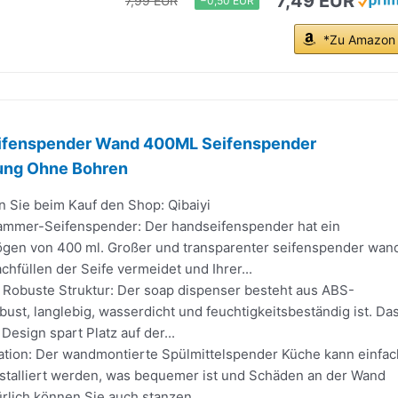
7,49 EUR
7,99 EUR
−0,50 EUR
*Zu Amazon
fenspender Wand 400ML Seifenspender
ung Ohne Bohren
n Sie beim Kauf den Shop: Qibaiyi
ammer-Seifenspender: Der handseifenspender hat ein
en von 400 ml. Großer und transparenter seifenspender wan
chfüllen der Seife vermeidet und Ihrer...
 Robuste Struktur: Der soap dispenser besteht aus ABS-
obust, langlebig, wasserdicht und feuchtigkeitsbeständig ist. Da
esign spart Platz auf der...
llation: Der wandmontierte Spülmittelspender Küche kann einfac
stalliert werden, was bequemer ist und Schäden an der Wand
rlich können Sie auch stanzen...