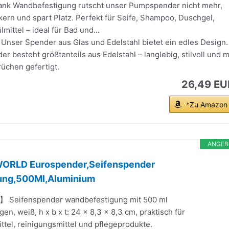
ank Wandbefestigung rutscht unser Pumpspender nicht mehr,
ern und spart Platz. Perfekt für Seife, Shampoo, Duschgel,
mittel – ideal für Bad und...
Unser Spender aus Glas und Edelstahl bietet ein edles Design.
 besteht größtenteils aus Edelstahl – langlebig, stilvoll und m
üchen gefertigt.
26,49 EU
*Zu Amazon
ANGEB
RLD Eurospender,Seifenspender
ung,500Ml,Aluminium
 Seifenspender wandbefestigung mit 500 ml
n, weiß, h x b x t: 24 x 8,3 x 8,3 cm, praktisch für
ttel, reinigungsmittel und pflegeprodukte.