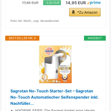
14,95 EUR
17,45 EUR
−2,50 EUR
*Zu Amazon
Preis inkl. MwSt., zzgl. Versandkosten
BESTSELLER NR. 9
ANGEBOT
Sagrotan No-Touch Starter-Set – Sagrotan
No-Touch Automatischer Seifenspender inkl.
Nachfüller...
HYGIENE SEIFE: Die Formel bietet eine ideale