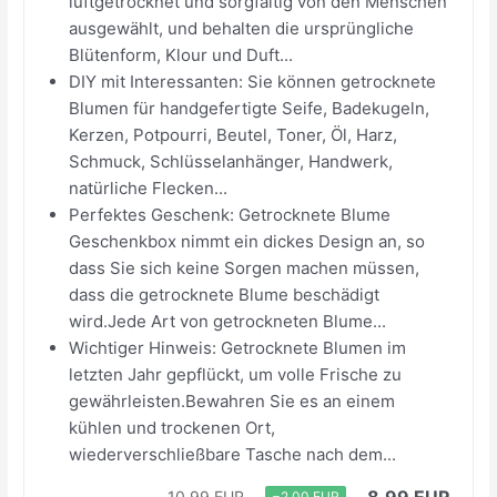
luftgetrocknet und sorgfältig von den Menschen
ausgewählt, und behalten die ursprüngliche
Blütenform, Klour und Duft...
DIY mit Interessanten: Sie können getrocknete
Blumen für handgefertigte Seife, Badekugeln,
Kerzen, Potpourri, Beutel, Toner, Öl, Harz,
Schmuck, Schlüsselanhänger, Handwerk,
natürliche Flecken...
Perfektes Geschenk: Getrocknete Blume
Geschenkbox nimmt ein dickes Design an, so
dass Sie sich keine Sorgen machen müssen,
dass die getrocknete Blume beschädigt
wird.Jede Art von getrockneten Blume...
Wichtiger Hinweis: Getrocknete Blumen im
letzten Jahr gepflückt, um volle Frische zu
gewährleisten.Bewahren Sie es an einem
kühlen und trockenen Ort,
wiederverschließbare Tasche nach dem...
8,99 EUR
10,99 EUR
−2,00 EUR