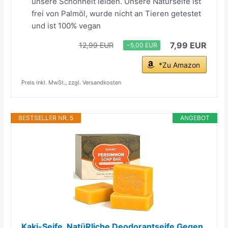
unsere Schönheit leiden. Unsere Naturseife ist
frei von Palmöl, wurde nicht an Tieren getestet
und ist 100% vegan
7,99 EUR
12,99 EUR
−5,00 EUR
*Zu Amazon
Preis inkl. MwSt., zzgl. Versandkosten
BESTSELLER NR. 5
ANGEBOT
Kaki-Seife, NatüRliche Deodorantseife Gegen