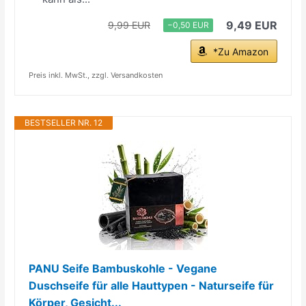
9,49 EUR
9,99 EUR
−0,50 EUR
*Zu Amazon
Preis inkl. MwSt., zzgl. Versandkosten
BESTSELLER NR. 12
PANU Seife Bambuskohle - Vegane
Duschseife für alle Hauttypen - Naturseife für
Körper, Gesicht...