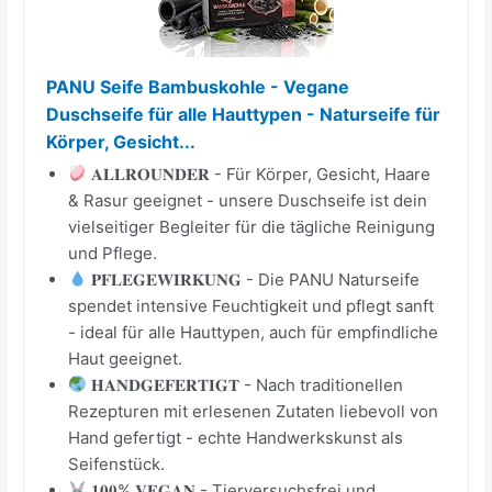
PANU Seife Bambuskohle - Vegane
Duschseife für alle Hauttypen - Naturseife für
Körper, Gesicht...
𝐀𝐋𝐋𝐑𝐎𝐔𝐍𝐃𝐄𝐑 - Für Körper, Gesicht, Haare
& Rasur geeignet - unsere Duschseife ist dein
vielseitiger Begleiter für die tägliche Reinigung
und Pflege.
𝐏𝐅𝐋𝐄𝐆𝐄𝐖𝐈𝐑𝐊𝐔𝐍𝐆 - Die PANU Naturseife
spendet intensive Feuchtigkeit und pflegt sanft
- ideal für alle Hauttypen, auch für empfindliche
Haut geeignet.
𝐇𝐀𝐍𝐃𝐆𝐄𝐅𝐄𝐑𝐓𝐈𝐆𝐓 - Nach traditionellen
Rezepturen mit erlesenen Zutaten liebevoll von
Hand gefertigt - echte Handwerkskunst als
Seifenstück.
𝟏𝟎𝟎% 𝐕𝐄𝐆𝐀𝐍 - Tierversuchsfrei und