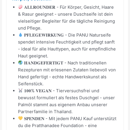
𝐀𝐋𝐋𝐑𝐎𝐔𝐍𝐃𝐄𝐑 - Für Körper, Gesicht, Haare
& Rasur geeignet - unsere Duschseife ist dein
vielseitiger Begleiter für die tägliche Reinigung
und Pflege.
𝐏𝐅𝐋𝐄𝐆𝐄𝐖𝐈𝐑𝐊𝐔𝐍𝐆 - Die PANU Naturseife
spendet intensive Feuchtigkeit und pflegt sanft
- ideal für alle Hauttypen, auch für empfindliche
Haut geeignet.
𝐇𝐀𝐍𝐃𝐆𝐄𝐅𝐄𝐑𝐓𝐈𝐆𝐓 - Nach traditionellen
Rezepturen mit erlesenen Zutaten liebevoll von
Hand gefertigt - echte Handwerkskunst als
Seifenstück.
𝟏𝟎𝟎% 𝐕𝐄𝐆𝐀𝐍 - Tierversuchsfrei und
bewusst formuliert als festes Duschgel - unser
Palmöl stammt aus eigenem Anbau unserer
Partnerfamilie in Thailand.
𝐒𝐏𝐄𝐍𝐃𝐄𝐍 - Mit jedem PANU Kauf unterstützt
du die Pratthanadee Foundation - eine