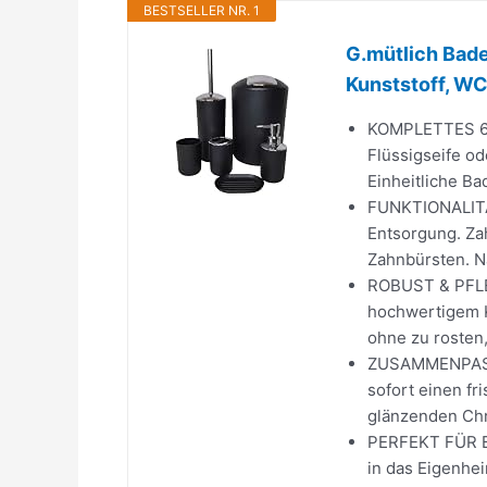
BESTSELLER NR. 1
G.mütlich Bade
Kunststoff, WC 
KOMPLETTES 6-
Flüssigseife od
Einheitliche Ba
FUNKTIONALITÄT
Entsorgung. Za
Zahnbürsten. Na
ROBUST & PFLEG
hochwertigem Ku
ohne zu rosten, 
ZUSAMMENPASS
sofort einen fr
glänzenden Chr
PERFEKT FÜR BA
in das Eigenhei