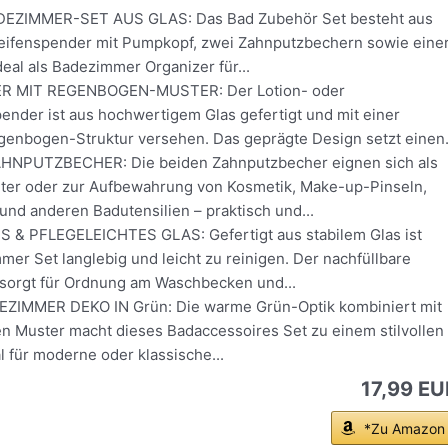
DEZIMMER-SET AUS GLAS: Das Bad Zubehör Set besteht aus
ifenspender mit Pumpkopf, zwei Zahnputzbechern sowie eine
deal als Badezimmer Organizer für...
R MIT REGENBOGEN-MUSTER: Der Lotion- oder
ender ist aus hochwertigem Glas gefertigt und mit einer
genbogen-Struktur versehen. Das geprägte Design setzt einen.
AHNPUTZBECHER: Die beiden Zahnputzbecher eignen sich als
ter oder zur Aufbewahrung von Kosmetik, Make-up-Pinseln,
nd anderen Badutensilien – praktisch und...
& PFLEGELEICHTES GLAS: Gefertigt aus stabilem Glas ist
er Set langlebig und leicht zu reinigen. Der nachfüllbare
sorgt für Ordnung am Waschbecken und...
IMMER DEKO IN Grün: Die warme Grün-Optik kombiniert mit
 Muster macht dieses Badaccessoires Set zu einem stilvollen
al für moderne oder klassische...
17,99 EU
*Zu Amazon