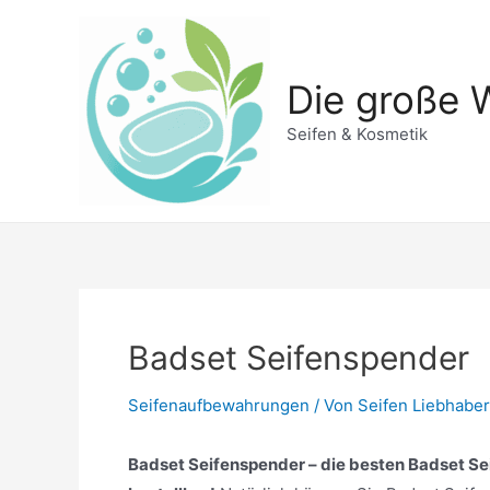
Zum
Inhalt
springen
Die große W
Seifen & Kosmetik
Badset Seifenspender
Seifenaufbewahrungen
/ Von
Seifen Liebhaber
Badset Seifenspender – die besten Badset Sei