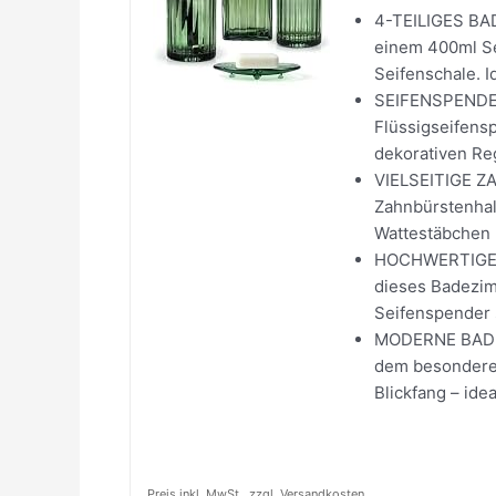
4-TEILIGES BA
einem 400ml Se
Seifenschale. I
SEIFENSPENDE
Flüssigseifensp
dekorativen Re
VIELSEITIGE Z
Zahnbürstenhal
Wattestäbchen u
HOCHWERTIGES 
dieses Badezimm
Seifenspender 
MODERNE BADEZ
dem besonderen
Blickfang – ide
Preis inkl. MwSt., zzgl. Versandkosten