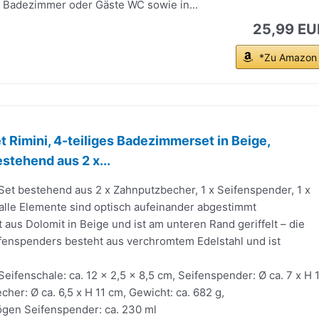
n Badezimmer oder Gäste WC sowie in...
25,99 EU
*Zu Amazon
t Rimini, 4-teiliges Badezimmerset in Beige,
stehend aus 2 x...
Set bestehend aus 2 x Zahnputzbecher, 1 x Seifenspender, 1 x
 alle Elemente sind optisch aufeinander abgestimmt
 aus Dolomit in Beige und ist am unteren Rand geriffelt – die
enspenders besteht aus verchromtem Edelstahl und ist
eifenschale: ca. 12 x 2,5 x 8,5 cm, Seifenspender: Ø ca. 7 x H 
her: Ø ca. 6,5 x H 11 cm, Gewicht: ca. 682 g,
en Seifenspender: ca. 230 ml