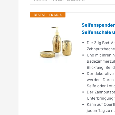
BESTSELLER NR. 5
Seifenspender 
Seifenschale u
Die 3tlg Bad-A
Zahnputzbecher
Und mit ihren h
Badezimmerzub
Blickfang. Bei
Der dekorative 
werden. Durch 
Seife oder Loti
Der Zahnputzbec
Unterbringung 
Kann auf Oberf
jeden Tag zu n