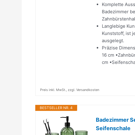
Komplette Ausst
Badezimmer ben
Zahnbürstenhalt
Langlebige Kuns
Kunststoff, ist
ausgelegt.
Präzise Dimensi
16 cm ▪Zahnbürs
cm ▪Seifenschale
Preis inkl. MwSt., zzgl. Versandkosten
BESTSELLER NR. 4
Badezimmer Se
Seifenschale