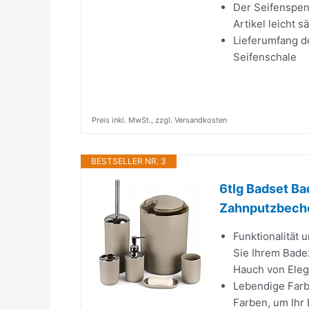
Der Seifenspend
Artikel leicht 
Lieferumfang de
Seifenschale
Preis inkl. MwSt., zzgl. Versandkosten
BESTSELLER NR. 3
6tlg Badset Ba
Zahnputzbeche
Funktionalität 
Sie Ihrem Bade
Hauch von Eleg
Lebendige Farbp
Farben, um Ihr 