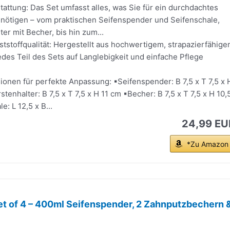
attung: Das Set umfasst alles, was Sie für ein durchdachtes
ötigen – vom praktischen Seifenspender und Seifenschale,
er mit Becher, bis hin zum...
tstoffqualität: Hergestellt aus hochwertigem, strapazierfähig
 jedes Teil des Sets auf Langlebigkeit und einfache Pflege
onen für perfekte Anpassung: ▪Seifenspender: B 7,5 x T 7,5 x 
tenhalter: B 7,5 x T 7,5 x H 11 cm ▪Becher: B 7,5 x T 7,5 x H 10,
: L 12,5 x B...
24,99 EU
*Zu Amazon
t of 4 – 400ml Seifenspender, 2 Zahnputzbechern 