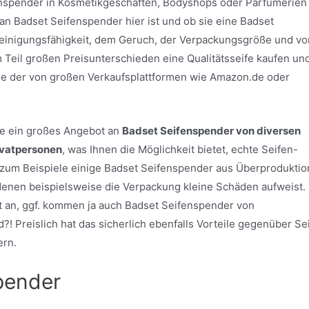
enspender in Kosmetikgeschäften, Bodyshops oder Parfümerien
 an Badset Seifenspender hier ist und ob sie eine Badset
Reinigungsfähigkeit, dem Geruch, der Verpackungsgröße und v
m Teil großen Preisunterschieden eine Qualitätsseife kaufen un
wie der von großen Verkaufsplattformen wie Amazon.de oder
ite ein großes Angebot an
Badset Seifenspender von diversen
ivatpersonen
, was Ihnen die Möglichkeit bietet, echte Seifen-
um Beispiele einige Badset Seifenspender aus Überproduktio
i denen beispielsweise die Verpackung kleine Schäden aufweist.
t an, ggf. kommen ja auch Badset Seifenspender von
d?! Preislich hat das sicherlich ebenfalls Vorteile gegenüber Se
ern.
pender