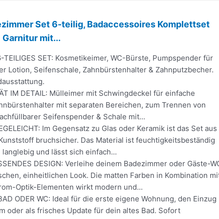
zimmer Set 6-teilig, Badaccessoires Komplettset
Garnitur mit...
TEILIGES SET: Kosmetikeimer, WC-Bürste, Pumpspender für
er Lotion, Seifenschale, Zahnbürstenhalter & Zahnputzbecher.
dausstattung.
 IM DETAIL: Mülleimer mit Schwingdeckel für einfache
hnbürstenhalter mit separaten Bereichen, zum Trennen von
chfüllbarer Seifenspender & Schale mit...
ELEICHT: Im Gegensatz zu Glas oder Keramik ist das Set aus
nststoff bruchsicher. Das Material ist feuchtigkeitsbeständig
langlebig und lässt sich einfach...
ENDES DESIGN: Verleihe deinem Badezimmer oder Gäste-W
ischen, einheitlichen Look. Die matten Farben in Kombination mi
om-Optik-Elementen wirkt modern und...
D ODER WC: Ideal für die erste eigene Wohnung, den Einzug
m oder als frisches Update für dein altes Bad. Sofort