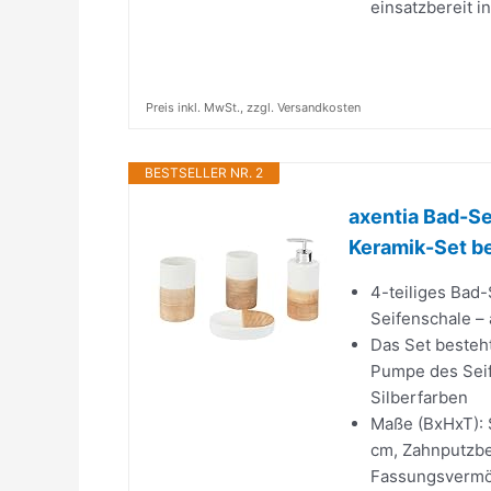
einsatzbereit i
Preis inkl. MwSt., zzgl. Versandkosten
BESTSELLER NR. 2
axentia Bad-Se
Keramik-Set be
4-teiliges Bad-
Seifenschale –
Das Set besteht
Pumpe des Seif
Silberfarben
Maße (BxHxT): S
cm, Zahnputzbec
Fassungsvermög