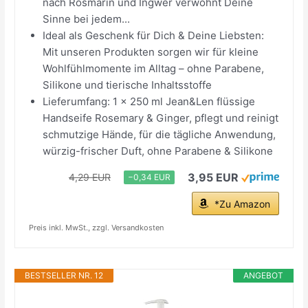
nach Rosmarin und Ingwer verwöhnt Deine
Sinne bei jedem...
Ideal als Geschenk für Dich & Deine Liebsten:
Mit unseren Produkten sorgen wir für kleine
Wohlfühlmomente im Alltag – ohne Parabene,
Silikone und tierische Inhaltsstoffe
Lieferumfang: 1 x 250 ml Jean&Len flüssige
Handseife Rosemary & Ginger, pflegt und reinigt
schmutzige Hände, für die tägliche Anwendung,
würzig-frischer Duft, ohne Parabene & Silikone
3,95 EUR
4,29 EUR
−0,34 EUR
*Zu Amazon
Preis inkl. MwSt., zzgl. Versandkosten
BESTSELLER NR. 12
ANGEBOT