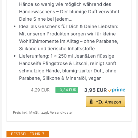
Hände so wenig wie möglich während des
Händewaschens – Der blumige Duft verwöhnt
Deine Sinne bei jedem...
Ideal als Geschenk für Dich & Deine Liebsten:
Mit unseren Produkten sorgen wir für kleine
Wohlfühlmomente im Alltag – ohne Parabene,
Silikone und tierische Inhaltsstoffe
Lieferumfang: 1 x 250 ml Jean&Len flüssige
Handseife Pfingstrose & Litschi, reinigt sanft
schmutzige Hände, blumig-zarter Duft, ohne
Parabene, Silikone & Mineralöl, vegan
3,95 EUR
4,29 EUR
−0,34 EUR
*Zu Amazon
Preis inkl. MwSt., zzgl. Versandkosten
BESTSELLER NR. 7