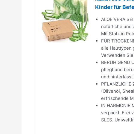
Kinder für Bef
ALOE VERA SEIF
natürliche und 
Mit Stolz in Pol
FÜR TROCKENE 
alle Hauttypen 
Verwenden Sie s
BERUHIGEND UND
pflegt und beru
und hinterlässt 
PFLANZLICHE ZU
(Olivenöl, Shea
erfrischende M
IN HARMONIE MI
verpackt. Frei 
SLES. Umweltfre