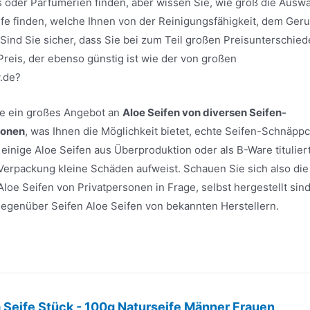
 oder Parfümerien finden, aber wissen Sie, wie groß die Ausw
eife finden, welche Ihnen von der Reinigungsfähigkeit, dem Geru
ind Sie sicher, dass Sie bei zum Teil großen Preisunterschie
Preis, der ebenso günstig ist wie der von großen
.de?
ite ein großes Angebot an
Aloe Seifen von diversen Seifen-
sonen
, was Ihnen die Möglichkeit bietet, echte Seifen-Schnäpp
inige Aloe Seifen aus Überproduktion oder als B-Ware titulier
 Verpackung kleine Schäden aufweist. Schauen Sie sich also die
loe Seifen von Privatpersonen in Frage, selbst hergestellt sind
e gegenüber Seifen Aloe Seifen von bekannten Herstellern.
a Seife Stück - 100g Naturseife Männer Frauen