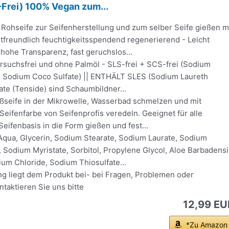
Frei) 100% Vegan zum...
ohseife zur Seifenherstellung und zum selber Seife gießen m
tfreundlich feuchtigkeitsspendend regenerierend - Leicht
hohe Transparenz, fast geruchslos...
suchsfrei und ohne Palmöl - SLS-frei + SCS-frei (Sodium
 + Sodium Coco Sulfate) || ENTHÄLT SLES (Sodium Laureth
fate (Tenside) sind Schaumbildner...
seife in der Mikrowelle, Wasserbad schmelzen und mit
Seifenfarbe von Seifenprofis veredeln. Geeignet für alle
Seifenbasis in die Form gießen und fest...
Aqua, Glycerin, Sodium Stearate, Sodium Laurate, Sodium
, Sodium Myristate, Sorbitol, Propylene Glycol, Aloe Barbadensi
ium Chloride, Sodium Thiosulfate...
ng liegt dem Produkt bei- bei Fragen, Problemen oder
taktieren Sie uns bitte
12,99 EU
*Zu Amazon