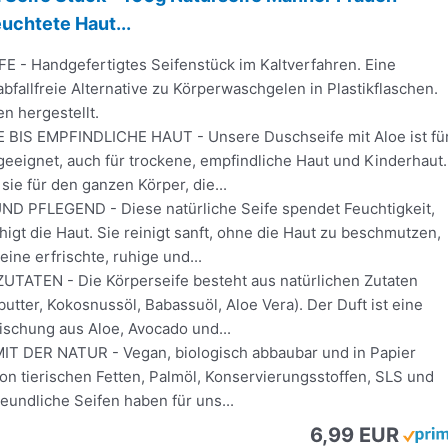
euchtete Haut...
E - Handgefertigtes Seifenstück im Kaltverfahren. Eine
abfallfreie Alternative zu Körperwaschgelen in Plastikflaschen.
en hergestellt.
BIS EMPFINDLICHE HAUT - Unsere Duschseife mit Aloe ist fü
geeignet, auch für trockene, empfindliche Haut und Kinderhaut.
ie für den ganzen Körper, die...
 PFLEGEND - Diese natürliche Seife spendet Feuchtigkeit,
higt die Haut. Sie reinigt sanft, ohne die Haut zu beschmutzen,
eine erfrischte, ruhige und...
TATEN - Die Körperseife besteht aus natürlichen Zutaten
butter, Kokosnussöl, Babassuöl, Aloe Vera). Der Duft ist eine
ischung aus Aloe, Avocado und...
T DER NATUR - Vegan, biologisch abbaubar und in Papier
von tierischen Fetten, Palmöl, Konservierungsstoffen, SLS und
undliche Seifen haben für uns...
6,99 EUR