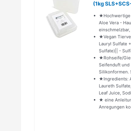
(1kg SLS+SCS-
★Hochwertige R
Aloe Vera - Hau
einschmelzbar, 
★Vegan Tierver
Lauryl Sulfate
Sulfate)|| - Sul
★Rohseife/Gieß
Seifenduft und 
Silikonformen. 
★Ingredients: 
Laureth Sulfate
Leaf Juice, Sod
★ eine Anleitu
Anregungen kon