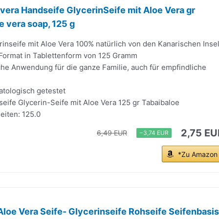
vera Handseife GlycerinSeife mit Aloe Vera gr
e vera soap, 125 g
rinseife mit Aloe Vera 100% natürlich von den Kanarischen Inse
 Format in Tablettenform von 125 Gramm
che Anwendung für die ganze Familie, auch für empfindliche
atologisch getestet
eife Glycerin-Seife mit Aloe Vera 125 gr Tabaibaloe
eiten: 125.0
2,75 EU
6,49 EUR
−3,74 EUR
*Zu Amazon
 Aloe Vera Seife- Glycerinseife Rohseife Seifenbasis