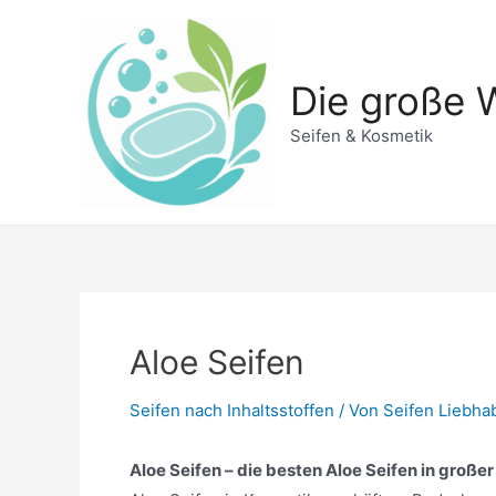
Zum
Inhalt
springen
Die große W
Seifen & Kosmetik
Aloe Seifen
Seifen nach Inhaltsstoffen
/ Von
Seifen Liebha
Aloe Seifen – die besten Aloe Seifen in großer